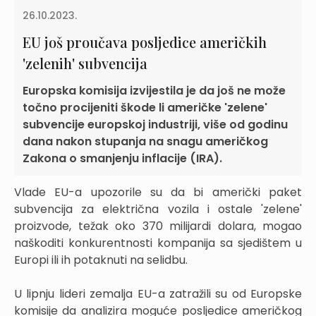
26.10.2023.
EU još proučava posljedice američkih
'zelenih' subvencija
Europska komisija izvijestila je da još ne može
točno procijeniti škode li američke 'zelene'
subvencije europskoj industriji, više od godinu
dana nakon stupanja na snagu američkog
Zakona o smanjenju inflacije (IRA).
Vlade EU-a upozorile su da bi američki paket
subvencija za električna vozila i ostale 'zelene'
proizvode, težak oko 370 milijardi dolara, mogao
naškoditi konkurentnosti kompanija sa sjedištem u
Europi ili ih potaknuti na selidbu.
U lipnju lideri zemalja EU-a zatražili su od Europske
komisije da analizira moguće posljedice američkog