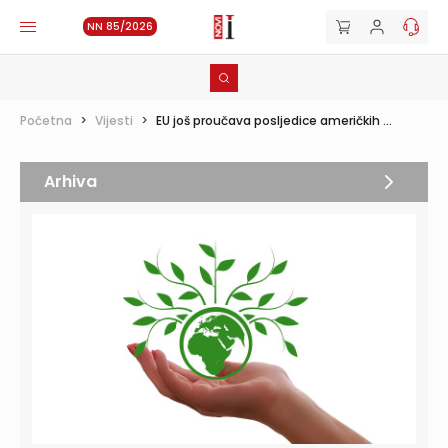
NN 85/2026
Početna
>
Vijesti
>
EU još proučava posljedice američkih ...
Arhiva