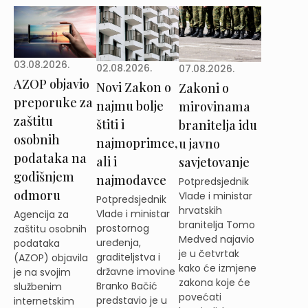
03.08.2026.
02.08.2026.
07.08.2026.
AZOP objavio
Novi Zakon o
Zakoni o
preporuke za
najmu bolje
mirovinama
zaštitu
štiti i
branitelja idu
osobnih
najmoprimce,
u javno
podataka na
ali i
savjetovanje
godišnjem
najmodavce
Potpredsjednik
odmoru
Vlade i ministar
Potpredsjednik
hrvatskih
Vlade i ministar
Agencija za
branitelja Tomo
prostornog
zaštitu osobnih
Medved najavio
uređenja,
podataka
je u četvrtak
graditeljstva i
(AZOP) objavila
kako će izmjene
državne imovine
je na svojim
zakona koje će
Branko Bačić
službenim
povećati
predstavio je u
internetskim