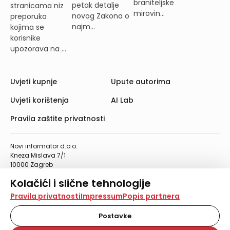
braniteljske
petak detalje
stranicama niz
mirovin...
novog Zakona o
preporuka
najm...
kojima se
korisnike
upozorava na ...
Uvjeti kupnje
Upute autorima
Uvjeti korištenja
AI Lab
Pravila zaštite privatnosti
Novi informator d.o.o.
Kneza Mislava 7/1
10000 Zagreb
Telefon: 01/4555-454
Kolačići i slične tehnologije
Telefaks: 01/4612-553
info@informator.hr
Na našoj web stranici koristimo kolačiće i slične
Pravila privatnosti
Impressum
Popis partnera
tehnologije za pohranu, čitanje i obradu informacija na
vašem uređaju. Time poboljšavamo korisničko iskustvo,
Postavke
PRATITE NAS:
analiziramo promet na stranici te prikazujemo sadržaje i