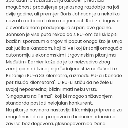
Sporazum o razdruživanju također predviđa
mogućnost produljenje prijelaznog razdoblja na još
dvije godine, ali premijer Boris Johnson je u nekoliko
navrata odbacio takvu mogućnost. Rok za dogovor
o eventualnom produljenju je srpanj ove godine.
Johnson je više puta rekao da s EU-om želi sklopiti
bazični sporazum o trgovini poput onoga što je Unija
zaključila s Kanadom, koji bi Velikoj Britaniji omogućio
autonomiju u ekonomskim i trgovinskim pitanjima.
Međutim, Barnier kaže da je to neizvedivo zbog
zemljopisne blizine jer je "udaljenost između Velike
Britanije i EU-a 33 kilometra, a između EU-a i Kanade
pet tisuća kilometara". U EU-u ističu da ne žele u
svojoj neposrednoj blizini imati neku vrstu
"Singapura na Temzi", koji bi mogao snižavanjem
standarda postati nelojalan konkurent.
Na pitanje novinara nastavlja li Komisija pripreme za
mogućnost da se pregovori o budućim odnosima
završe bez dogovora, glasnogovornica Dana