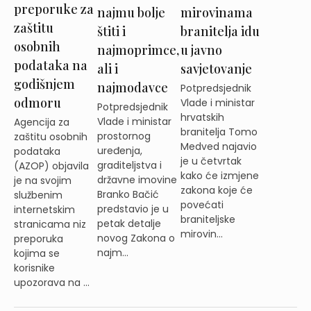
preporuke za
najmu bolje
mirovinama
zaštitu
štiti i
branitelja idu
osobnih
najmoprimce,
u javno
podataka na
ali i
savjetovanje
godišnjem
najmodavce
Potpredsjednik
odmoru
Vlade i ministar
Potpredsjednik
hrvatskih
Vlade i ministar
Agencija za
branitelja Tomo
prostornog
zaštitu osobnih
Medved najavio
uređenja,
podataka
je u četvrtak
graditeljstva i
(AZOP) objavila
kako će izmjene
državne imovine
je na svojim
zakona koje će
Branko Bačić
službenim
povećati
predstavio je u
internetskim
braniteljske
petak detalje
stranicama niz
mirovin...
novog Zakona o
preporuka
najm...
kojima se
korisnike
upozorava na ...