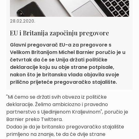
28.02.2020.
EU i Britanija započinju pregovore
Glavni pregovarač EU-a za pregovore s
Velikom Britanijom Michel Barnier poručio je u
četvrtak da će se Unija držati političke
deklaracije koju su obje strane potpisale,
nakon što je britanska vlada objavila svoje
prilično prijeteće pregovaračko stajalište.
"Mi ćemo se držati svih obveza iz političke
deklaracije. Želimo ambiciozno i pravedno
partnerstvo s Ujedinjenom Kraljevinom", poručio je
Barnier preko Twittera.
Dodao je da je britansko pregovaračko stajalište
primljeno na znanje, te da će dvije strane