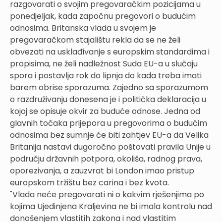
razgovarati o svojim pregovaračkim pozicijama u
ponedjeljak, kada započnu pregovori o budućim
odnosima. Britanska vlada u svojem je
pregovaračkom stajalištu rekla da se ne želi
obvezati na usklađivanje s europskim standardima i
propisima, ne želi nadležnost Suda EU-a u slučaju
spora i postavlja rok do lipnja do kada treba imati
barem obrise sporazuma. Zajedno sa sporazumom
o razdruživanju donesena je i politička deklaracija u
kojoj se opisuje okvir za buduće odnose. Jedna od
glavnih točaka prijepora u pregovorima o budućim
odnosima bez sumnje će biti zahtjev EU-a da Velika
Britanija nastavi dugoročno poštovati pravila Unije u
području državnih potpora, okoliša, radnog prava,
oporezivanja, a zauzvrat bi London imao pristup
europskom tržištu bez carina i bez kvota.
"Vlada neće pregovarati ni o kakvim rješenjima po
kojima Ujedinjena Kraljevina ne bi imala kontrolu nad
donošenjem vlastitih zakona i nad vlastitim