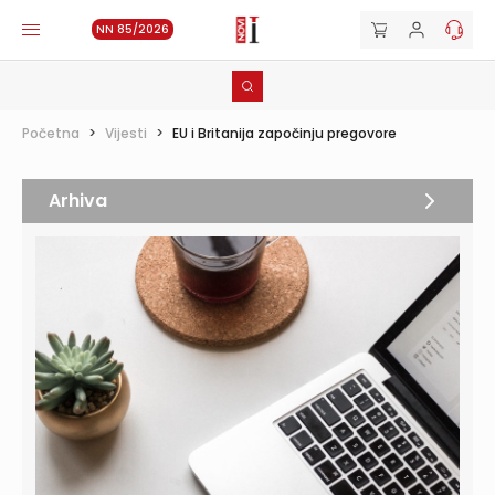
NN 85/2026
Početna
>
Vijesti
>
EU i Britanija započinju pregovore
Arhiva