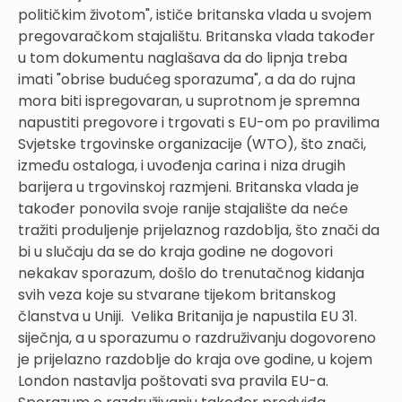
političkim životom", ističe britanska vlada u svojem
pregovaračkom stajalištu. Britanska vlada također
u tom dokumentu naglašava da do lipnja treba
imati "obrise budućeg sporazuma", a da do rujna
mora biti ispregovaran, u suprotnom je spremna
napustiti pregovore i trgovati s EU-om po pravilima
Svjetske trgovinske organizacije (WTO), što znači,
između ostaloga, i uvođenja carina i niza drugih
barijera u trgovinskoj razmjeni. Britanska vlada je
također ponovila svoje ranije stajalište da neće
tražiti produljenje prijelaznog razdoblja, što znači da
bi u slučaju da se do kraja godine ne dogovori
nekakav sporazum, došlo do trenutačnog kidanja
svih veza koje su stvarane tijekom britanskog
članstva u Uniji. Velika Britanija je napustila EU 31.
siječnja, a u sporazumu o razdruživanju dogovoreno
je prijelazno razdoblje do kraja ove godine, u kojem
London nastavlja poštovati sva pravila EU-a.