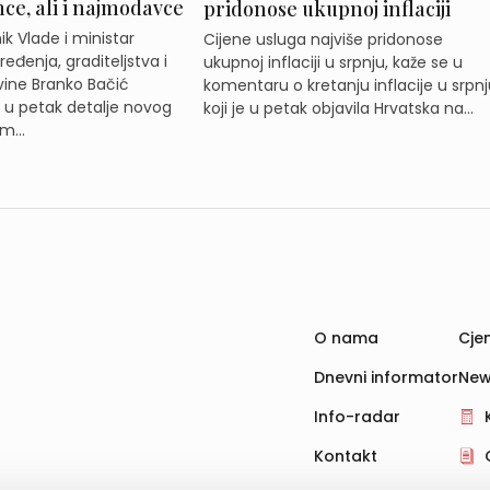
e, ali i najmodavce
pridonose ukupnoj inflaciji
k Vlade i ministar
Cijene usluga najviše pridonose
eđenja, graditeljstva i
ukupnoj inflaciji u srpnju, kaže se u
ine Branko Bačić
komentaru o kretanju inflacije u srpnj
e u petak detalje novog
koji je u petak objavila Hrvatska na...
m...
O nama
Cjen
Dnevni informator
New
Info-radar
Kontakt