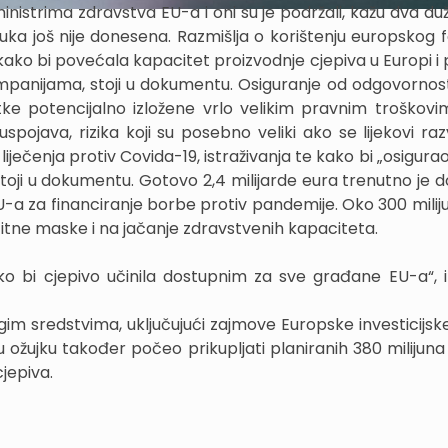
 ministrima zdravstva EU-a i oni su je podržali, kažu dva d
dluka još nije donesena. Razmišlja o korištenju europskog 
ako bi povećala kapacitet proizvodnje cjepiva u Europi i 
panijama, stoji u dokumentu. Osiguranje od odgovornosti
tke potencijalno izložene vrlo velikim pravnim troškov
pojava, rizika koji su posebno veliki ako se lijekovi razv
iječenja protiv Covida-19, istraživanja te kako bi „osigura
stoji u dokumentu. Gotovo 2,4 milijarde eura trenutno je 
EU-a za financiranje borbe protiv pandemije. Oko 300 milij
itne maske i na jačanje zdravstvenih kapaciteta.
ako bi cjepivo učinila dostupnim za sve građane EU-a“, iz
im sredstvima, uključujući zajmove Europske investicijsk
 u ožujku također počeo prikupljati planiranih 380 milijun
jepiva.