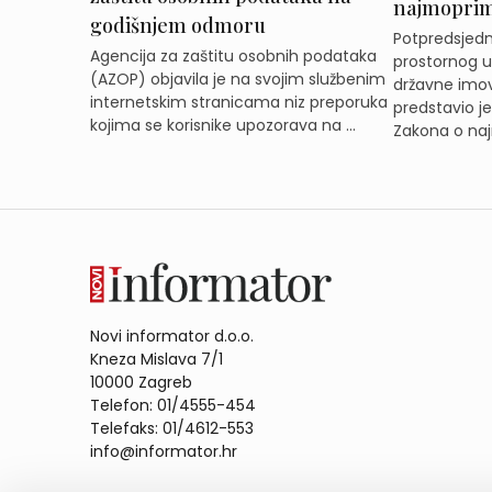
najmoprimc
godišnjem odmoru
Potpredsjedni
Agencija za zaštitu osobnih podataka
prostornog ur
(AZOP) objavila je na svojim službenim
državne imov
internetskim stranicama niz preporuka
predstavio j
kojima se korisnike upozorava na ...
Zakona o naj
Novi informator d.o.o.
Kneza Mislava 7/1
10000 Zagreb
Telefon: 01/4555-454
Telefaks: 01/4612-553
info@informator.hr