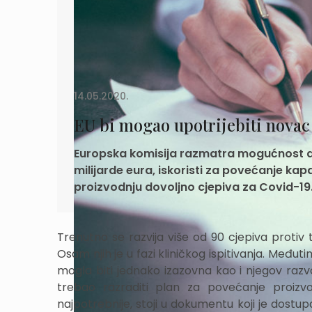
14.05.2020.
EU bi mogao upotrijebiti novac
Europska komisija razmatra mogućnost da
milijarde eura, iskoristi za povećanje ka
proizvodnju dovoljno cjepiva za Covid-19
Trenutno se razvija više od 90 cjepiva protiv te
Osam njih je u fazi kliničkog ispitivanja. Među
mogla biti jednako izazovna kao i njegov razvo
trebao razraditi plan za povećanje proizvo
najpotrebnije, stoji u dokumentu koji je dostu