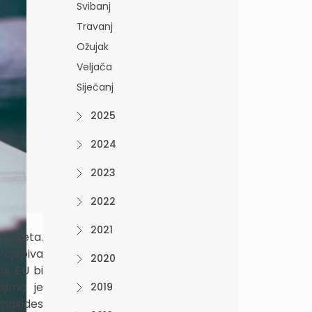
Svibanj
Travanj
Ožujak
Veljača
Siječanj
2025
2024
2023
2022
2021
 svijeta.
 cjepiva
2020
i, EU bi
ojima je
2019
riakides