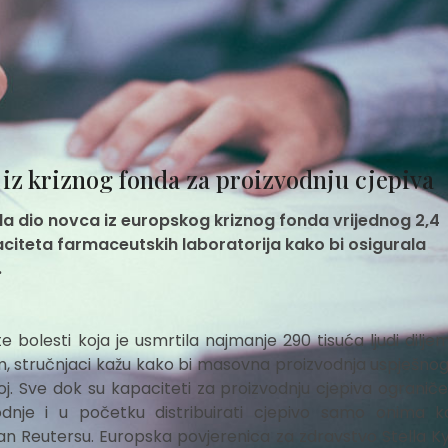
 iz kriznog fonda za proizvodnju cjepiva
 dio novca iz europskog kriznog fonda vrijednog 2,4
paciteta farmaceutskih laboratorija kako bi osigurala
.
 bolesti koja je usmrtila najmanje 290 tisuća ljudi diljem
tim, stručnjaci kažu kako bi masovna proizvodnja uspješnog
j. Sve dok su kapaciteti za proizvodnju cjepiva ograničen
dnje i u početku distribuirati cjepivo samo onima k
pan Reutersu. Europska povjerenica za zdravstvo Stella Ky