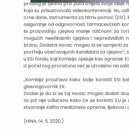
prošlog je tjedna prvi puta iznijela svoje ideje
koja su prisustvovala videokonferenciji. No, o
crne dane, Instrumenta za hitnu pomoć (ESI), k
osiguranje od odgovornosti farmaceutskih kom
bi proizvodnju cjepiva manje rizičnom za tvr
mogućih neefikasnih cjepiva i nepredvidivih nus
brzinu. Dodatni novac mogao bi se usmjeriti za l
portfelju obećavajućih kandidata za cjepivo“, 
u ESI fondu, koji Komisija opisuje kao ogranak 
iz početnog proračuna već je utrošeno na zašt
„Komisija proučava kako bolje koristiti ESI k
glasnogovornik EK.
Dodao je da bi se taj novac mogao dodati drug
no još nije odlučeno kako će se koristiti. EU je
stvaranje zaliha medicinske opreme, lijekova i c
(HINA, 14. 5. 2020.)