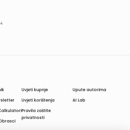
u,
ik
Uvjeti kupnje
Upute autorima
sletter
Uvjeti korištenja
AI Lab
Kalkulatori
Pravila zaštite
privatnosti
Obrasci