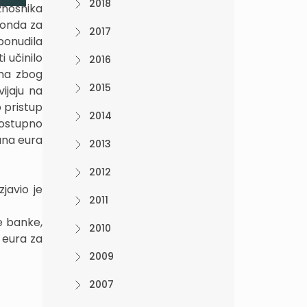
2018
užnosnika
fonda za
2017
ponudila
 učinilo
2016
ima zbog
2015
ijaju na
o pristup
2014
dostupno
una eura
2013
2012
javio je
2011
e banke,
2010
a eura za
2009
2007