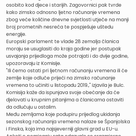
osobito kod djece i starijih. Zagovornici pak tvrde
kako zimsko odnosno ljetno računanje vremena
zbog veće količine dnevne svjetlosti utječe na manji
broj prometnih nesreća te pospješuje uštedu
energije.
Europski parlament te vlade 28 zemalja članica
moraju se usuglasiti do kraja godine jer postupak
usvajanja prijedloga može potrajati i do dvije godine,
upozoravaju iz Komisije.
"Ili ćemo ostati pri ljetnom računanju vremena ili će
zemlje koje odluče prijeći na zimsko računanje
vremena to učiniti u listopadu 2019.," izjavila je Bulc.
Komisija kaže da ispunjava svoje obećanje da će
djelovati u krupnim pitanjima a članicama ostaviti
da odlučuju u ostalim.
Među zemljama koje podupiru prijedlog ukidanja
sezonskog računanja vremena nalaze se Španjolska
i Finska, koja ima najsjeverniji glavni grad u EU-u.