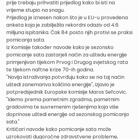
prije trebaju prihvatiti prijedlog kako bi isti na
vrijeme stupio na snagu.
Prijedlog je iznesen nakon što je u EU-u provedena
anketa koja je zabilježila rekordni odaziv od 4.6
milijuna ispitanika. Čak 84 posto njih protivi se praksi
pomicanja sata.
Iz Komisije također navode kako je sezonsko
pomicanje sata zastarjeli način za uštedu energije
primjenjivan tijekom Prvog i Drugog svjetskog rata
te tijekom naftne krize 70-ih godina.
"Novija istraživanja potvrđuju kako se na taj način
uštedi zanemariva količina energije", izjavio je
potpredsjednik Europske komisije Maros Sefcovic.
"Idemo prema pametnim zgradma, pametnim
gradovima te suvremenim rješenjima koja više
doprinose uštedi energije od sezonskog pomicanja
sata."
Kritičari navode kako pomicanje sata može
uzrokovati dugoročne zdravstvene probleme,