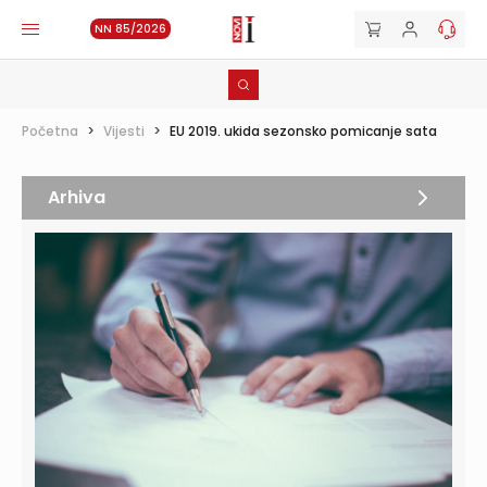
NN 85/2026
Početna
>
Vijesti
>
EU 2019. ukida sezonsko pomicanje sata
Arhiva