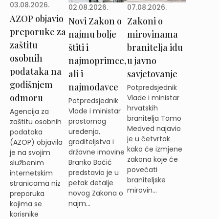
03.08.2026.
02.08.2026.
07.08.2026.
AZOP objavio
Novi Zakon o
Zakoni o
preporuke za
najmu bolje
mirovinama
zaštitu
štiti i
branitelja idu
osobnih
najmoprimce,
u javno
podataka na
ali i
savjetovanje
godišnjem
najmodavce
Potpredsjednik
odmoru
Vlade i ministar
Potpredsjednik
hrvatskih
Vlade i ministar
Agencija za
branitelja Tomo
prostornog
zaštitu osobnih
Medved najavio
uređenja,
podataka
je u četvrtak
graditeljstva i
(AZOP) objavila
kako će izmjene
državne imovine
je na svojim
zakona koje će
Branko Bačić
službenim
povećati
predstavio je u
internetskim
braniteljske
petak detalje
stranicama niz
mirovin...
novog Zakona o
preporuka
najm...
kojima se
korisnike