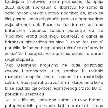
Ujedinjene Kraljevine mora prethodno do lipnja
2020. sklopiti sporazum o ribarstvu. No, samo 12
dana nakon Brexita upravo ribarstvo će, kako se
čini, postati jedno od gorućih pitanja u pregovorima
dviju strana.I dok Bruxelles inzistira na pristupu
britanskim vodama, London poručuje da će
"ribarstvo vratiti pod svoju kontrolu", a danas je
britanska aktivistička skupina "Fishing for Leave"
poručila da "nema besplatnog ručka" te da "pravda
dolazi".No, i europski zastupnici su odlučni u obrani
svojih stajališta.
"Ako Ujedinjena Kraljevina ne bude poštovala
zakone i standarde EU-a, Komisija bi trebala
razmotriti moguće kvote i carine za najosjetljivije
sektore, kao i potrebu za zaštitnim klauzulama kako
bi se zaštitila cjelovitost jedinstvenog tržišta EU-a",
poručili su u rezoluciji.
To je, ističe se, posebno važno za uvoz hrane i
poljoprivrednih proizvoda, koji moraju biti strogo