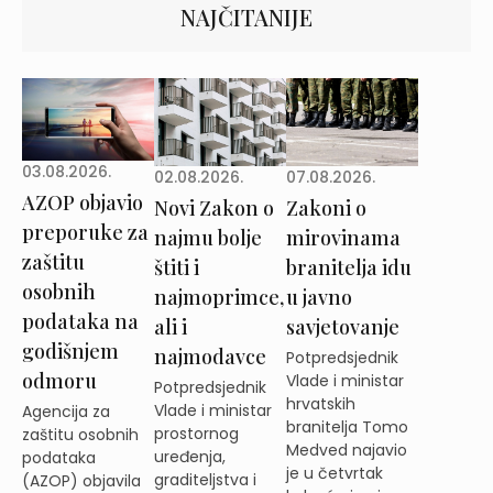
NAJČITANIJE
03.08.2026.
02.08.2026.
07.08.2026.
AZOP objavio
Novi Zakon o
Zakoni o
preporuke za
najmu bolje
mirovinama
zaštitu
štiti i
branitelja idu
osobnih
najmoprimce,
u javno
podataka na
ali i
savjetovanje
godišnjem
najmodavce
Potpredsjednik
odmoru
Vlade i ministar
Potpredsjednik
hrvatskih
Vlade i ministar
Agencija za
branitelja Tomo
prostornog
zaštitu osobnih
Medved najavio
uređenja,
podataka
je u četvrtak
graditeljstva i
(AZOP) objavila