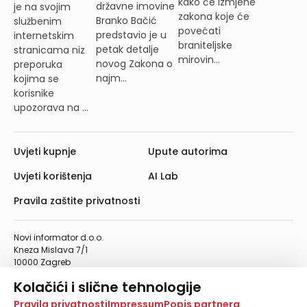
kako će izmjene
državne imovine
je na svojim
zakona koje će
Branko Bačić
službenim
povećati
predstavio je u
internetskim
braniteljske
petak detalje
stranicama niz
mirovin...
novog Zakona o
preporuka
najm...
kojima se
korisnike
upozorava na ...
Uvjeti kupnje
Upute autorima
Uvjeti korištenja
AI Lab
Pravila zaštite privatnosti
Novi informator d.o.o.
Kneza Mislava 7/1
10000 Zagreb
Telefon: 01/4555-454
Kolačići i slične tehnologije
Telefaks: 01/4612-553
info@informator.hr
Na našoj web stranici koristimo kolačiće i slične
Pravila privatnosti
Impressum
Popis partnera