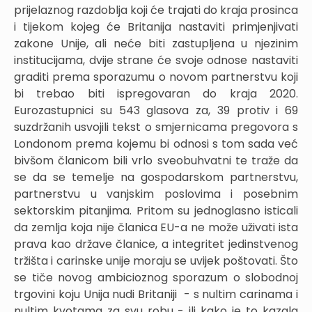
prijelaznog razdoblja koji će trajati do kraja prosinca
i tijekom kojeg će Britanija nastaviti primjenjivati
zakone Unije, ali neće biti zastupljena u njezinim
institucijama, dvije strane će svoje odnose nastaviti
graditi prema sporazumu o novom partnerstvu koji
bi trebao biti ispregovaran do kraja 2020.
Eurozastupnici su 543 glasova za, 39 protiv i 69
suzdržanih usvojili tekst o smjernicama pregovora s
Londonom prema kojemu bi odnosi s tom sada već
bivšom članicom bili vrlo sveobuhvatni te traže da
se da se temelje na gospodarskom partnerstvu,
partnerstvu u vanjskim poslovima i posebnim
sektorskim pitanjima. Pritom su jednoglasno isticali
da zemlja koja nije članica EU-a ne može uživati ista
prava kao države članice, a integritet jedinstvenog
tržišta i carinske unije moraju se uvijek poštovati. Što
se tiče novog ambicioznog sporazum o slobodnoj
trgovini koju Unija nudi Britaniji - s nultim carinama i
nultim kvotama za svu robu - ili kako je to kazala