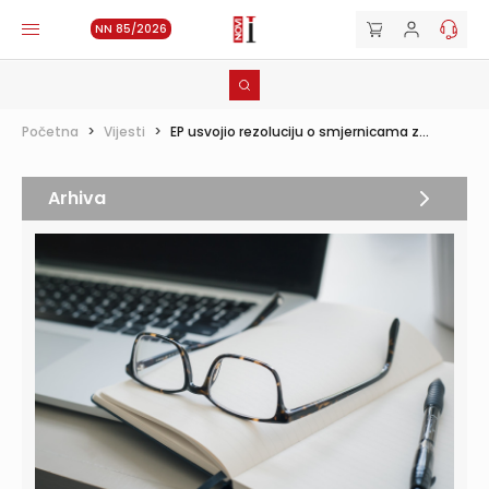
NN 85/2026
Početna
>
Vijesti
>
EP usvojio rezoluciju o smjernicama z...
Arhiva