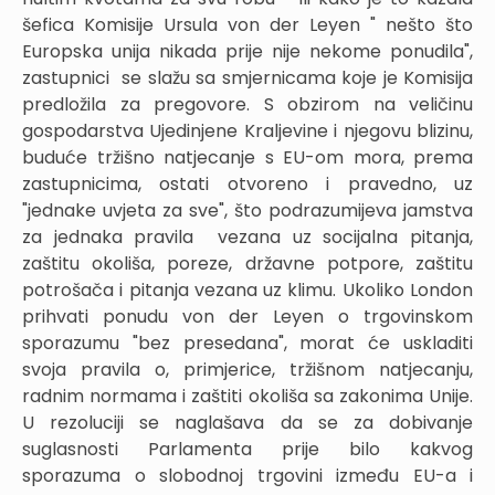
šefica Komisije Ursula von der Leyen " nešto što
Europska unija nikada prije nije nekome ponudila",
zastupnici se slažu sa smjernicama koje je Komisija
predložila za pregovore. S obzirom na veličinu
gospodarstva Ujedinjene Kraljevine i njegovu blizinu,
buduće tržišno natjecanje s EU-om mora, prema
zastupnicima, ostati otvoreno i pravedno, uz
"jednake uvjeta za sve", što podrazumijeva jamstva
za jednaka pravila vezana uz socijalna pitanja,
zaštitu okoliša, poreze, državne potpore, zaštitu
potrošača i pitanja vezana uz klimu. Ukoliko London
prihvati ponudu von der Leyen o trgovinskom
sporazumu "bez presedana", morat će uskladiti
svoja pravila o, primjerice, tržišnom natjecanju,
radnim normama i zaštiti okoliša sa zakonima Unije.
U rezoluciji se naglašava da se za dobivanje
suglasnosti Parlamenta prije bilo kakvog
sporazuma o slobodnoj trgovini između EU-a i