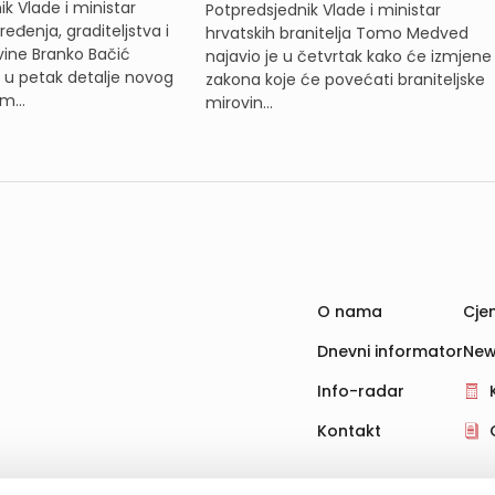
k Vlade i ministar
Potpredsjednik Vlade i ministar
eđenja, graditeljstva i
hrvatskih branitelja Tomo Medved
ine Branko Bačić
najavio je u četvrtak kako će izmjene
e u petak detalje novog
zakona koje će povećati braniteljske
m...
mirovin...
O nama
Cjen
Dnevni informator
New
Info-radar
Kontakt