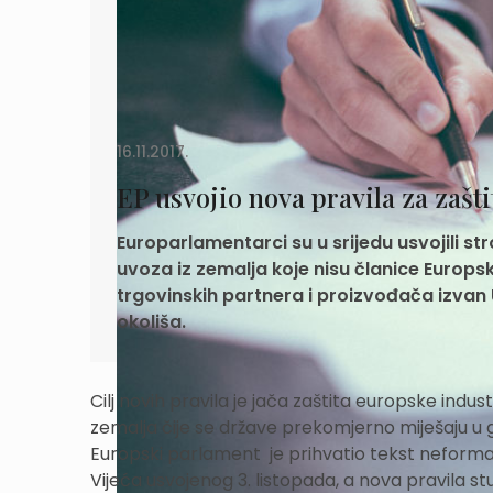
16.11.2017.
EP usvojio nova pravila za zašti
Europarlamentarci su u srijedu usvojili s
uvoza iz zemalja koje nisu članice Europsk
trgovinskih partnera i proizvođača izvan
okoliša.
Cilj novih pravila je jača zaštita europske indus
zemalja čije se države prekomjerno miješaju u 
Europski parlament je prihvatio tekst neform
Vijeća usvojenog 3. listopada, a nova pravila s