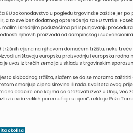
ča EU zakonodavstvo u pogledu trgovinske zaštite jer po p
bzir, a to sve bez dodatnog opterećenja za EU tvrtke. Pos
 malim i srednjim poduzećima pri ispunjavanju procedura
 vrijednosti njihovih proizvoda od dampinškog i subvencionir
od tržišnih cijena na njihovom domaćem tržištu, neke treće
proizvodi uništavaju europsku proizvodnju i europska radna 
e uvoz iz trećih zemalja u skladu s trgovinskim sporazu
jesto slobodnog tržišta, slažem se da se moramo zaštititi
etom smanjuje cijena sirovine ili rada. Kvaliteta ovog prije
ično odabire one kojima će otežavati izvoz u Uniju, već z
lozi u vidu velikih poremećaja u cijeni“, rekla je Ruža Toma
ita okoliša