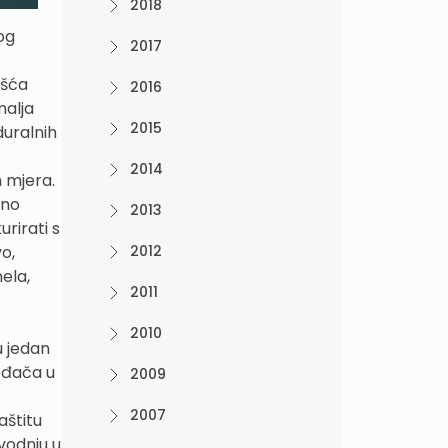
2018
og
2017
ešća
2016
malja
2015
duralnih
2014
h mjera.
šno
2013
rirati s
o,
2012
nela,
2011
2010
u jedan
vođača u
2009
2007
aštitu
zvodnju u