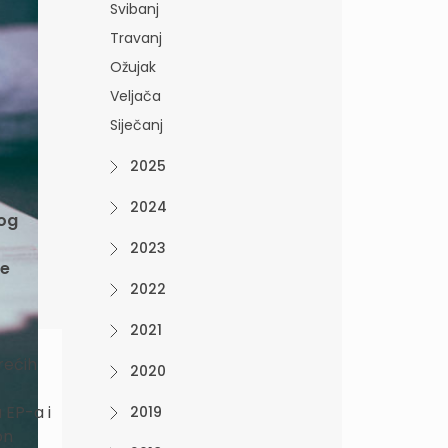
Svibanj
Travanj
Ožujak
Veljača
Siječanj
2025
2024
nog
2023
te
2022
2021
trećih
2020
 EP-a i
2019
on