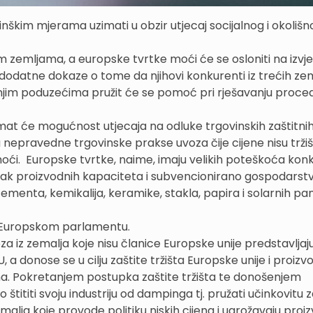
nškim mjerama uzimati u obzir utjecaj socijalnog i okolišn
im zemljama, a europske tvrtke moći će se osloniti na izvj
 dodatne dokaze o tome da njihovi konkurenti iz trećih ze
ednjim poduzećima pružit će se pomoć pri rješavanju proce
imat će mogućnost utjecaja na odluke trgovinskih zaštitni
nepravedne trgovinske prakse uvoza čije cijene nisu trži
ći. Europske tvrtke, naime, imaju velikih poteškoća konku
šak proizvodnih kapaciteta i subvencionirano gospodarstv
, cementa, kemikalija, keramike, stakla, papira i solarnih pa
 u Europskom parlamentu.
 iz zemalja koje nisu članice Europske unije predstavljaj
a donose se u cilju zaštite tržišta Europske unije i proiz
. Pokretanjem postupka zaštite tržišta te donošenjem
štititi svoju industriju od dampinga tj. pružati učinkovitu z
alja koje provode politiku niskih cijena i ugrožavaju proi