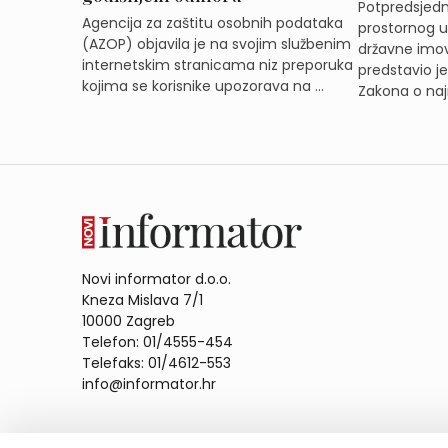
Potpredsjedni
Agencija za zaštitu osobnih podataka
prostornog ur
(AZOP) objavila je na svojim službenim
državne imov
internetskim stranicama niz preporuka
predstavio j
kojima se korisnike upozorava na ...
Zakona o naj
Novi informator d.o.o.
Kneza Mislava 7/1
10000 Zagreb
Telefon: 01/4555-454
Telefaks: 01/4612-553
info@informator.hr
PRATITE NAS: