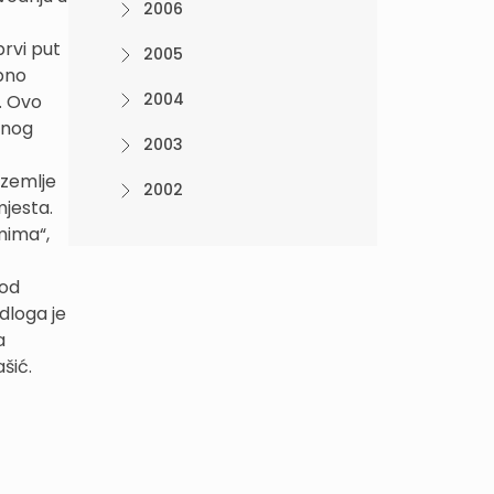
2006
rvi put
2005
ebno
2004
. Ovo
anog
2003
 zemlje
2002
mjesta.
mima“,
 od
dloga je
a
šić.