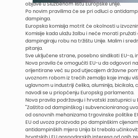
objave u Službenom listu Europske unije.
Po novim pravilima će se pri odluci o antidampi
dampinga.
Europska komisija motrit će okolnosti u izvozn
Komisije kada ulažu žalbu i neće morati pružati
dampingiraju robu na tržištu Unije. Malim i sr
pitanja.
Sve uključene strane, posebno sindikati EU-a, 
Nova pravila će omogućiti EU-u da odgovori na 
orijentirane već su pod utjecajem državne pomo
uvoznom robom iz trećih zemalja koje imaju vi
uglavnom u industriji čelika, aluminija, bicikala
navodi se u priopćenju Europskg parlamenta.
Nova pravila podržavaju i hrvatski zastupnici
"Zaštita od dampinškog i subvencioniranog uvoza
od osnovnih mehanizama trgovinske politike EU, 
EU od uvoza proizvoda po dampinškim cijenama
antidampinških mjera Unija bi trebala učinkovito 
hrvatskih i EU gospodarskih interesa od onih zem