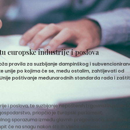
tu europske industrije i poslova
troža pravila za suzbijanje dampinškog i subvencionira
e unije po kojima će se, među ostalim, zahtijevati od
 Unije poštivanje međunarodnih standarda rada i zašti
trije i poslova, te suzbijanje nepoštenih trgovinskih praksi 
gospodarstvo, priopćio je Europski parlament.
alnog sporazuma između glavnih pregovarača, zastupnika
tupit će na snagu nakon što ih Vijeće službeno odobri i nak