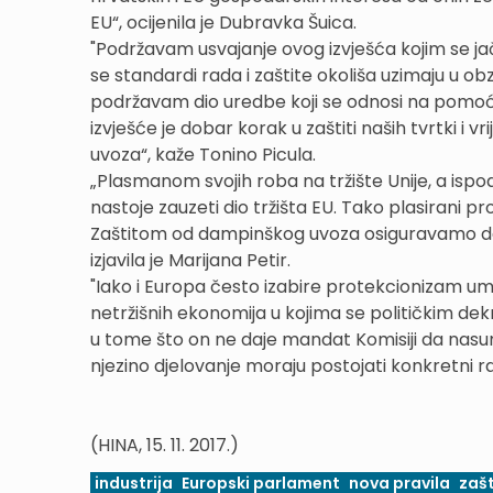
EU“, ocijenila je Dubravka Šuica.
"Podržavam usvajanje ovog izvješća kojim se ja
se standardi rada i zaštite okoliša uzimaju u o
podržavam dio uredbe koji se odnosi na pomoć
izvješće je dobar korak u zaštiti naših tvrtki i
uvoza“, kaže Tonino Picula.
„Plasmanom svojih roba na tržište Unije, a isp
nastoje zauzeti dio tržišta EU. Tako plasirani 
Zaštitom od dampinškog uvoza osiguravamo da j
izjavila je Marijana Petir.
"Iako i Europa često izabire protekcionizam um
netržišnih ekonomija u kojima se političkim dekr
u tome što on ne daje mandat Komisiji da nasum
njezino djelovanje moraju postojati konkretni raz
(HINA, 15. 11. 2017.)
industrija
Europski parlament
nova pravila
zašt