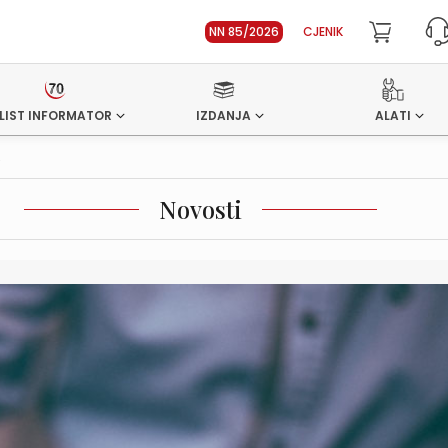
NN 85/2026
CJENIK
LIST INFORMATOR
IZDANJA
ALATI
.
Novosti