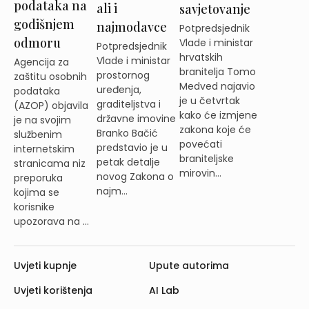
podataka na
ali i
savjetovanje
godišnjem
najmodavce
Potpredsjednik
odmoru
Vlade i ministar
Potpredsjednik
hrvatskih
Vlade i ministar
Agencija za
branitelja Tomo
prostornog
zaštitu osobnih
Medved najavio
uređenja,
podataka
je u četvrtak
graditeljstva i
(AZOP) objavila
kako će izmjene
državne imovine
je na svojim
zakona koje će
Branko Bačić
službenim
povećati
predstavio je u
internetskim
braniteljske
petak detalje
stranicama niz
mirovin...
novog Zakona o
preporuka
najm...
kojima se
korisnike
upozorava na ...
Uvjeti kupnje
Upute autorima
Uvjeti korištenja
AI Lab