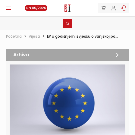
NN 85/2026
Početna
>
Vijesti
>
EP u godišnjem izvješću o vanjskoj po...
Arhiva