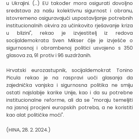
u Ukrajini. (...) EU također mora osigurati dovoljno
sredstava za našu kolektivnu sigurnost i obranu,
istovremeno osiguravajući uspostavljanje potrebnih
institucionalnih okvira za učinkovito rješavanje kriza
u blizini", rekao je izvjestitelj iz redova
socijaldemokrata Sven Mikser čije je izvješće o
sigurnosnoj i obrambenoj politici usvojeno s 350
glasova za, 91 protiv i 96 suzdržanih.
Hrvatski eurozastupnik, socijaldemokrat Tonino
Picula rekao je na raspravi uoči glasanja da
zajednička vanjska i sigurnosna politika ne smiju
ostati najslabije karike Unije, kao i da su potrebne
institucionalne reforme, ali da se "moraju temeljiti
na jasnoj procjeni europskih potreba, a ne koristiti
kao alat političke moći".
(HINA, 28. 2. 2024.)