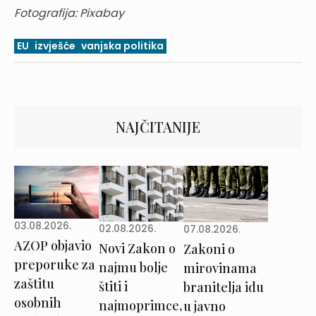
Fotografija: Pixabay
EU
izvješće
vanjska politika
NAJČITANIJE
03.08.2026.
02.08.2026.
07.08.2026.
AZOP objavio
Novi Zakon o
Zakoni o
preporuke za
najmu bolje
mirovinama
zaštitu
štiti i
branitelja idu
osobnih
najmoprimce,
u javno