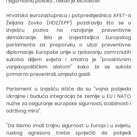
i sigurnosnu politiku", rekao je McAllister.
Hrvatska eurozastupnica i potpredsjednica AFET-a
Željana Zovko (HDZ/EPP) pozdravlja što se u
izvješću poziva na razvijanje preventivne
demokracije. Bila je izvjestiteljica Europskog
parlamenta za preporuku o ulozi preventivne
diplomacije Europske unije u rješavanju zamrznutih
sukoba diljem svijeta i smatra je "proaktivnim
vanjskopolitičkim alatom" kako bi se sukobi
primarno prevenirali, umjesto gasili.
Parlament u izvješću ističe da su "vojna pobjeda
Ukrajine i buduća integracija te zemlje u EU i NATO
nužne za osiguranje europske sigurnosti, stabilnosti i
održivog mira".
"Da bismo imali trajnu sigurnost u Europi i u svijetu,
ruskog agresora treba spriječiti da pobjedi