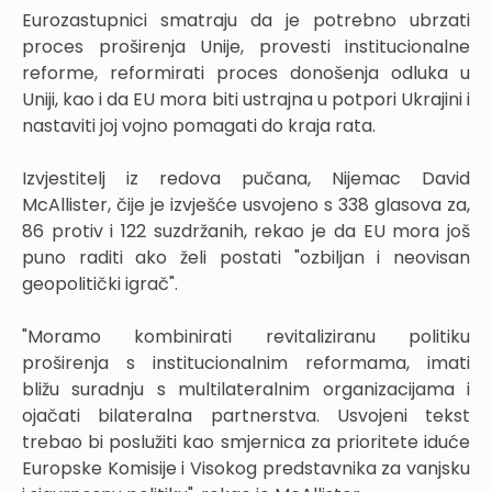
Eurozastupnici smatraju da je potrebno ubrzati
proces proširenja Unije, provesti institucionalne
reforme, reformirati proces donošenja odluka u
Uniji, kao i da EU mora biti ustrajna u potpori Ukrajini i
nastaviti joj vojno pomagati do kraja rata.
Izvjestitelj iz redova pučana, Nijemac David
McAllister, čije je izvješće usvojeno s 338 glasova za,
86 protiv i 122 suzdržanih, rekao je da EU mora još
puno raditi ako želi postati "ozbiljan i neovisan
geopolitički igrač".
"Moramo kombinirati revitaliziranu politiku
proširenja s institucionalnim reformama, imati
bližu suradnju s multilateralnim organizacijama i
ojačati bilateralna partnerstva. Usvojeni tekst
trebao bi poslužiti kao smjernica za prioritete iduće
Europske Komisije i Visokog predstavnika za vanjsku