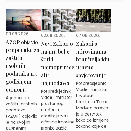
03.08.2026.
02.08.2026.
07.08.2026.
AZOP objavio
Novi Zakon o
Zakoni o
preporuke za
najmu bolje
mirovinama
zaštitu
štiti i
branitelja idu
osobnih
najmoprimce,
u javno
podataka na
ali i
savjetovanje
godišnjem
najmodavce
Potpredsjednik
odmoru
Vlade i ministar
Potpredsjednik
hrvatskih
Vlade i ministar
Agencija za
branitelja Tomo
prostornog
zaštitu osobnih
Medved najavio
uređenja,
podataka
je u četvrtak
graditeljstva i
(AZOP) objavila
kako će izmjene
državne imovine
je na svojim
zakona koje će
Branko Bačić
službenim