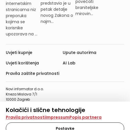
povećati
predstavio je u
internetskim
braniteljske
petak detalje
stranicama niz
mirovin...
novog Zakona o
preporuka
najm...
kojima se
korisnike
upozorava na ...
Uvjeti kupnje
Upute autorima
Uvjeti korištenja
AI Lab
Pravila zaštite privatnosti
Novi informator d.o.o.
Kneza Mislava 7/1
10000 Zagreb
Telefon: 01/4555-454
Kolačići i slične tehnologije
Telefaks: 01/4612-553
info@informator.hr
Na našoj web stranici koristimo kolačiće i slične
Pravila privatnosti
Impressum
Popis partnera
tehnologije za pohranu, čitanje i obradu informacija na
vašem uređaju. Time poboljšavamo korisničko iskustvo,
Postavke
PRATITE NAS: