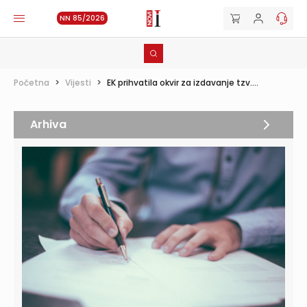
NN 85/2026
Početna
>
Vijesti
>
EK prihvatila okvir za izdavanje tzv....
Arhiva