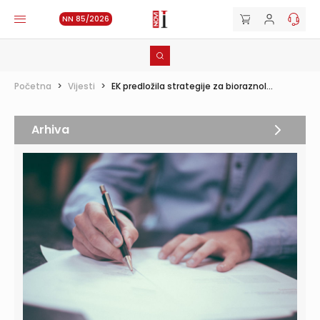
NN 85/2026
Početna
>
Vijesti
>
EK predložila strategije za bioraznol...
Arhiva