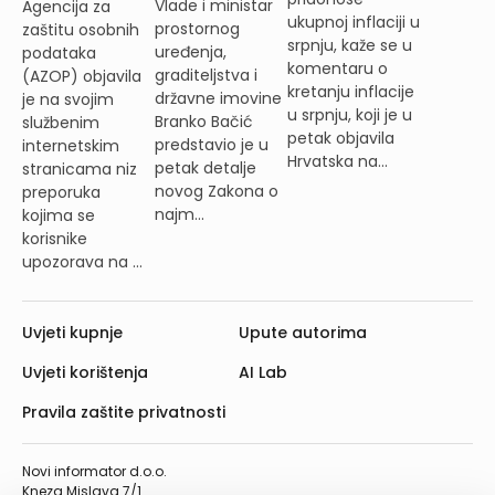
Vlade i ministar
Agencija za
ukupnoj inflaciji u
prostornog
zaštitu osobnih
srpnju, kaže se u
uređenja,
podataka
komentaru o
graditeljstva i
(AZOP) objavila
kretanju inflacije
državne imovine
je na svojim
u srpnju, koji je u
Branko Bačić
službenim
petak objavila
predstavio je u
internetskim
Hrvatska na...
petak detalje
stranicama niz
novog Zakona o
preporuka
najm...
kojima se
korisnike
upozorava na ...
Uvjeti kupnje
Upute autorima
Uvjeti korištenja
AI Lab
Pravila zaštite privatnosti
Novi informator d.o.o.
Kneza Mislava 7/1