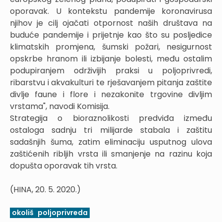
oporavak. U kontekstu pandemije koronavirusa
njihov je cilj ojačati otpornost naših društava na
buduće pandemije i prijetnje kao što su posljedice
klimatskih promjena, šumski požari, nesigurnost
opskrbe hranom ili izbijanje bolesti, među ostalim
podupiranjem održivijih praksi u poljoprivredi,
ribarstvu i akvakulturi te rješavanjem pitanja zaštite
divlje faune i flore i nezakonite trgovine divljim
vrstama", navodi Komisija.
Strategija o bioraznolikosti predviđa između
ostaloga sadnju tri milijarde stabala i zaštitu
sadašnjih šuma, zatim eliminaciju usputnog ulova
zaštićenih ribljih vrsta ili smanjenje na razinu koja
dopušta oporavak tih vrsta.
(HINA, 20. 5. 2020.)
okoliš
poljoprivreda