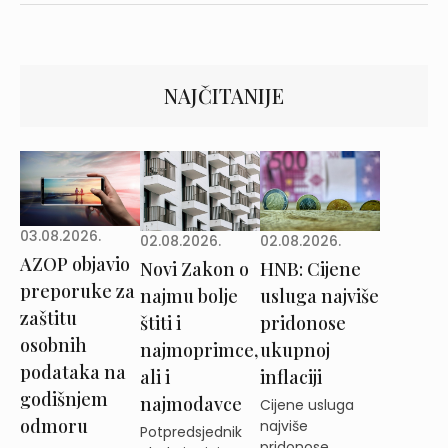
NAJČITANIJE
03.08.2026.
02.08.2026.
02.08.2026.
AZOP objavio
Novi Zakon o
HNB: Cijene
preporuke za
najmu bolje
usluga najviše
zaštitu
štiti i
pridonose
osobnih
najmoprimce,
ukupnoj
podataka na
ali i
inflaciji
godišnjem
najmodavce
Cijene usluga
odmoru
najviše
Potpredsjednik
pridonose