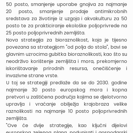
50 posto, smanjenje uporabe gnojiva za najmanje
20 posto, smanjenje prodaje antimikrobnih
sredstava za životinje iz uzgoja i akvakulturu za 50
posto te za prakticiranje ekološke poljoprivrede na
25 posto poljoprivrednih zemljišta.
Nova strategija za bioraznolikost, koja je tijesno
povezana sa strategijom "od polja do stola", bavi se
glavnim uzrocima gubitka bioraznolikosti, kao što su
neodrživo korištenje zemljišta i mora, prekomjerno
iskorištavanje prirodnih resursa, onečišćenje i
invazivne strane vrste.
U toj se strategiji predlaže da se do 2030. godine
najmanje 30 posto europskog mora i kopna
pretvori u zaštićena područja kojima se djelotvorno
upravlja i vraćanje obilježja krajobraza velike
raznolikosti na najmanje 10 posto poljoprivrednih
zemljišta.
"Ove će dvije strategije, kao ključni dijelovi
europskog zelenog plana, podupirati i gospodarski