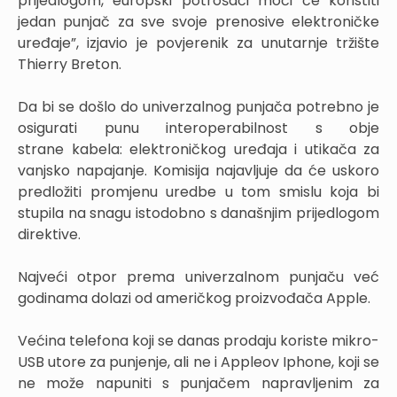
prijedlogom, europski potrošači moći će koristiti
jedan punjač za sve svoje prenosive elektroničke
uređaje”, izjavio je povjerenik za unutarnje tržište
Thierry Breton.
Da bi se došlo do univerzalnog punjača potrebno je
osigurati punu interoperabilnost s obje
strane kabela: elektroničkog uređaja i utikača za
vanjsko napajanje. Komisija najavljuje da će uskoro
predložiti promjenu uredbe u tom smislu koja bi
stupila na snagu istodobno s današnjim prijedlogom
direktive.
Najveći otpor prema univerzalnom punjaču već
godinama dolazi od američkog proizvođača Apple.
Većina telefona koji se danas prodaju koriste mikro-
USB utore za punjenje, ali ne i Appleov Iphone, koji se
ne može napuniti s punjačem napravljenim za