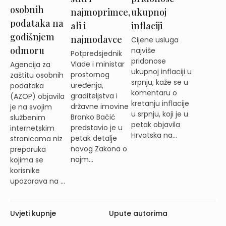
osobnih
najmoprimce,
ukupnoj
podataka na
ali i
inflaciji
godišnjem
najmodavce
Cijene usluga
odmoru
najviše
Potpredsjednik
pridonose
Vlade i ministar
Agencija za
ukupnoj inflaciji u
prostornog
zaštitu osobnih
srpnju, kaže se u
uređenja,
podataka
komentaru o
graditeljstva i
(AZOP) objavila
kretanju inflacije
državne imovine
je na svojim
u srpnju, koji je u
Branko Bačić
službenim
petak objavila
predstavio je u
internetskim
Hrvatska na...
petak detalje
stranicama niz
novog Zakona o
preporuka
najm...
kojima se
korisnike
upozorava na ...
Uvjeti kupnje
Upute autorima