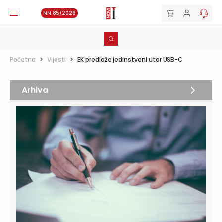
NN 85/2026
Početna
>
Vijesti
>
EK predlaže jedinstveni utor USB-C
Arhiva