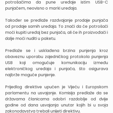
potrošačima da pune uređaje istim USB-C
punjačem, neovisno o marki uređaja.
Također se predlaže razdvajanje prodaje punjača
od prodaje samih uređaja. To znači da će potrošači
moći kupiti uređaj bez punjača, ali će ih proizvođači i
dalje moći nuditi u paketu.
Predlaže se i usklađena brzina punjenja kroz
obaveznu uporabu zajedničkog protokola punjenja
USB koji omogućuje komunikaciju između
elektroničkog uređaja i punjača, što osigurava
najbrže moguće punjenje.
Prijedlog direktive upućen je Vijeću i Europskom
parlamentu na usvajanje. Komisija predlaže da se
državama članicama odobri razdoblje od dvije
godine od dana usvajanja unutar kojih bi u svoja
zakonodavstva trebali unijeti direktivu.