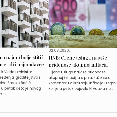
02.08.2026.
o najmu bolje štiti i
HNB: Cijene usluga najviše
e, ali i najmodavce
pridonose ukupnoj inflaciji
k Vlade i ministar
Cijene usluga najviše pridonose
eđenja, graditeljstva i
ukupnoj inflaciji u srpnju, kaže se u
ine Branko Bačić
komentaru o kretanju inflacije u srpnj
e u petak detalje novog
koji je u petak objavila Hrvatska na...
m...