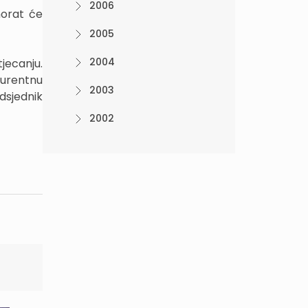
2006
morat će
2005
2004
jecanju.
kurentnu
2003
edsjednik
2002