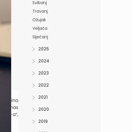
Svibanj
Travanj
Ožujak
Veljača
Siječanj
2025
2024
u
2023
2022
2021
0 godina
 I danas
2020
e EU-a”,
2019