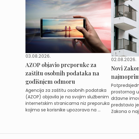
03.08.2026.
02.08.2026.
AZOP objavio preporuke za
Novi Zakon 
zaštitu osobnih podataka na
najmoprimc
godišnjem odmoru
Potpredsjedni
Agencija za zaštitu osobnih podataka
prostornog ur
(AZOP) objavila je na svojim službenim
državne imov
internetskim stranicama niz preporuka
predstavio j
kojima se korisnike upozorava na ...
Zakona o naj