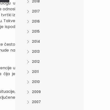
2018
 ulogu u
ne odnosi
2017
vrtki iz
u. Takve
2016
je ispod
2015
2014
tke često
onude na
2013
2012
encije u
2011
 čija je
2010
ituacije,
2009
ključene
2007