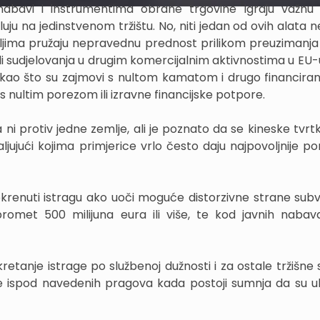
 nabavi i instrumentima obrane trgovine igraju važnu
uju na jedinstvenom tržištu. No, niti jedan od ovih alata 
ljima pružaju nepravednu prednost prilikom preuzimanja t
li sudjelovanja u drugim komercijalnim aktivnostima u EU-
, kao što su zajmovi s nultom kamatom i drugo financiran
 nultim porezom ili izravne financijske potpore.
a ni protiv jedne zemlje, ali je poznato da se kineske tvr
jujući kojima primjerice vrlo često daju najpovoljnije p
krenuti istragu ako uoči moguće distorzivne strane subv
 promet 500 milijuna eura ili više, te kod javnih nabava
etanje istrage po službenoj dužnosti i za ostale tržišne s
 ispod navedenih pragova kada postoji sumnja da su u