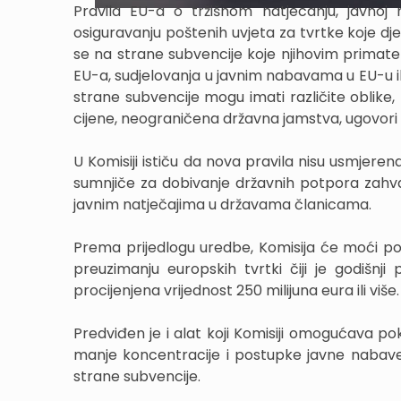
Pravila EU-a o tržišnom natjecanju, javnoj
osiguravanju poštenih uvjeta za tvrtke koje djel
se na strane subvencije koje njihovim primate
EU-a, sudjelovanja u javnim nabavama u EU-u i
strane subvencije mogu imati različite oblike
cijene, neograničena državna jamstva, ugovori s
U Komisiji ističu da nova pravila nisu usmjeren
sumnjiče za dobivanje državnih potpora zahval
javnim natječajima u državama članicama.
Prema prijedlogu uredbe, Komisija će moći po
preuzimanju europskih tvrtki čiji je godišnji
procijenjena vrijednost 250 milijuna eura ili više.
Predviđen je i alat koji Komisiji omogućava pokr
manje koncentracije i postupke javne nabave
strane subvencije.