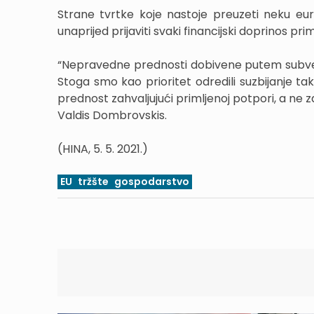
Strane tvrtke koje nastoje preuzeti neku eu
unaprijed prijaviti svaki financijski doprinos p
“Nepravedne prednosti dobivene putem subve
Stoga smo kao prioritet odredili suzbijanje t
prednost zahvaljujući primljenoj potpori, a ne zahv
Valdis Dombrovskis.
(HINA, 5. 5. 2021.)
EU
tržšte
gospodarstvo