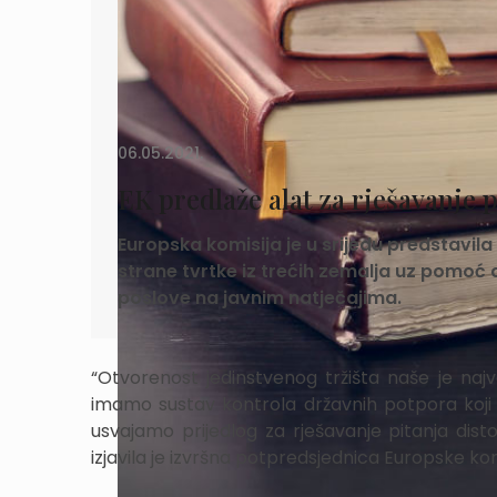
06.05.2021.
EK predlaže alat za rješavanje 
Europska komisija je u srijedu predstavila
strane tvrtke iz trećih zemalja uz pomoć d
poslove na javnim natječajima.
“Otvorenost jedinstvenog tržišta naše je najv
imamo sustav kontrola državnih potpora koji
usvajamo prijedlog za rješavanje pitanja disto
izjavila je izvršna potpredsjednica Europske k