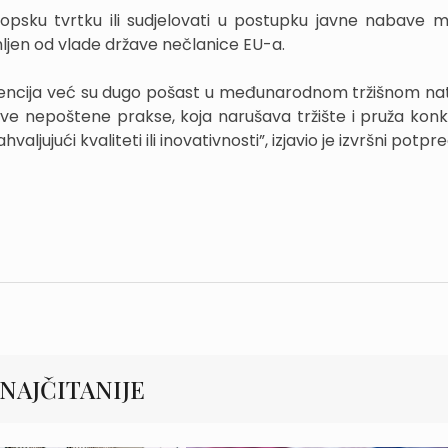
ropsku tvrtku ili sudjelovati u postupku javne nabave 
rimljen od vlade države nečlanice EU-a.
ncija već su dugo pošast u međunarodnom tržišnom nat
akve nepoštene prakse, koja narušava tržište i pruža kon
aljujući kvaliteti ili inovativnosti”, izjavio je izvršni potpr
NAJČITANIJE