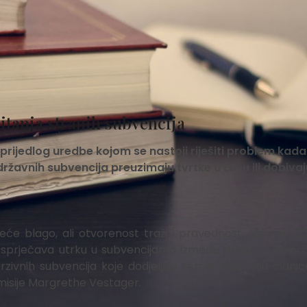
pitanja stranih subvencija
 prijedlog uredbe kojom se nastoji riješiti problem kada
ržavnih subvencija preuzimaju tvrtke u EU-u ili dobivaj
eće blago, ali otvorenost traži i pravednost. Više od 6
 sprječava utrku u subvencijama između država članica.
rzivnih subvencija koje dodjeljuju zemlje koje nisu članic
omisije Margrethe Vestager.