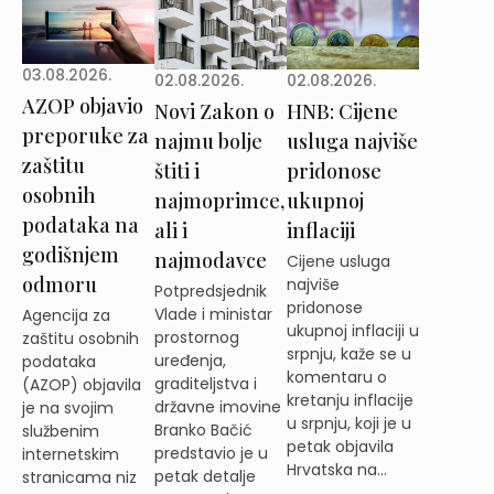
03.08.2026.
02.08.2026.
02.08.2026.
AZOP objavio
Novi Zakon o
HNB: Cijene
preporuke za
najmu bolje
usluga najviše
zaštitu
štiti i
pridonose
osobnih
najmoprimce,
ukupnoj
podataka na
ali i
inflaciji
godišnjem
najmodavce
Cijene usluga
odmoru
najviše
Potpredsjednik
pridonose
Vlade i ministar
Agencija za
ukupnoj inflaciji u
prostornog
zaštitu osobnih
srpnju, kaže se u
uređenja,
podataka
komentaru o
graditeljstva i
(AZOP) objavila
kretanju inflacije
državne imovine
je na svojim
u srpnju, koji je u
Branko Bačić
službenim
petak objavila
predstavio je u
internetskim
Hrvatska na...
petak detalje
stranicama niz