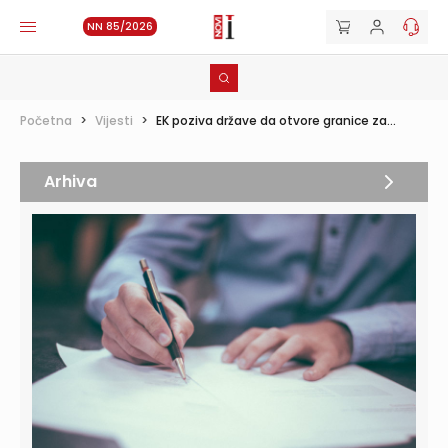
NN 85/2026
Početna
>
Vijesti
>
EK poziva države da otvore granice za...
Arhiva