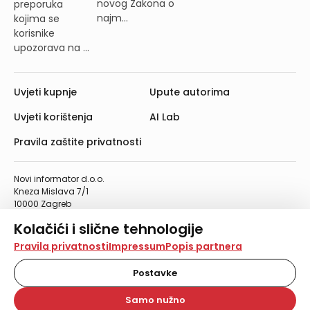
novog Zakona o
preporuka
najm...
kojima se
korisnike
upozorava na ...
Uvjeti kupnje
Upute autorima
Uvjeti korištenja
AI Lab
Pravila zaštite privatnosti
Novi informator d.o.o.
Kneza Mislava 7/1
10000 Zagreb
Telefon: 01/4555-454
Kolačići i slične tehnologije
Telefaks: 01/4612-553
info@informator.hr
Na našoj web stranici koristimo kolačiće i slične
Pravila privatnosti
Impressum
Popis partnera
tehnologije za pohranu, čitanje i obradu informacija na
vašem uređaju. Time poboljšavamo korisničko iskustvo,
Postavke
PRATITE NAS:
analiziramo promet na stranici te prikazujemo sadržaje i
oglase koji vas zanimaju. Korisnički profili mogu se kreirati
Samo nužno
na više web stranica i uređaja u tu svrhu. Naši partneri