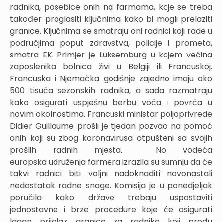
radnika, posebice onih na farmama, koje se treba
također proglasiti ključnima kako bi mogli prelaziti
granice. Ključnima se smatraju oni radnici koji rade u
područjima poput zdravstva, policije i prometa,
smatra EK. Primjer je Luksemburg u kojem većina
zaposlenika bolnica živi u Belgiji ili Francuskoj.
Francuska i Njemačka godišnje zajedno imaju oko
500 tisuća sezonskih radnika, a sada razmatraju
kako osigurati uspješnu berbu voća i povrća u
novim okolnostima. Francuski ministar poljoprivrede
Didier Guillaume prošli je tjedan pozvao na pomoć
onih koji su zbog koronavirusa otpušteni sa svojih
prošlih radnih mjesta. No vodeća
europska udruženja farmera izrazila su sumnju da će
takvi radnici biti voljni nadoknaditi novonastali
nedostatak radne snage. Komisija je u ponedjeljak
poručila kako države trebaju uspostaviti
jednostavne i brze procedure koje će osigurati
lagan prijelaz granice za radnike koji prođu