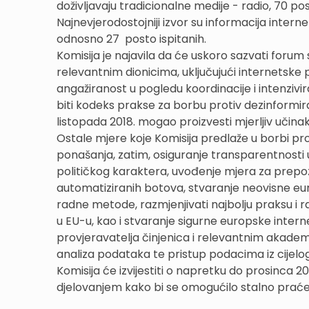
doživljavaju tradicionalne medije - radio, 70 pos
Najnevjerodostojniji izvor su informacija interne
odnosno 27 posto ispitanih.
Komisija je najavila da će uskoro sazvati forum 
relevantnim dionicima, uključujući internetske p
angažiranost u pogledu koordinacije i intenzivi
biti kodeks prakse za borbu protiv dezinformiranja
listopada 2018. mogao proizvesti mjerljiv učinak
Ostale mjere koje Komisija predlaže u borbi pro
ponašanja, zatim, osiguranje transparentnosti
političkog karaktera, uvođenje mjera za prepoz
automatiziranih botova, stvaranje neovisne eur
radne metode, razmjenjivati najbolju praksu i ra
u EU-u, kao i stvaranje sigurne europske inter
provjeravatelja činjenica i relevantnim akadem
analiza podataka te pristup podacima iz cijelo
Komisija će izvijestiti o napretku do prosinca 2
djelovanjem kako bi se omogućilo stalno praćen