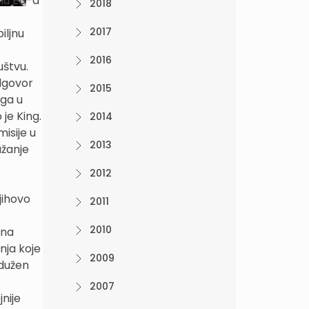
emu EU-a
2018
2017
iljnu
2016
uštvu.
odgovor
2015
oga u
 je King.
2014
isije u
2013
užanje
2012
njihovo
2011
2010
 na
nja koje
2009
adužen
2007
nije