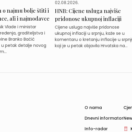
02.08.2026.
o najmu bolje štiti i
HNB: Cijene usluga najviše
e, ali i najmodavce
pridonose ukupnoj inflaciji
k Vlade i ministar
Cijene usluga najviše pridonose
eđenja, graditeljstva i
ukupnoj inflaciji u srpnju, kaže se u
ine Branko Bačić
komentaru o kretanju inflacije u srpnj
e u petak detalje novog
koji je u petak objavila Hrvatska na...
m...
O nama
Cjen
Dnevni informator
New
Info-radar