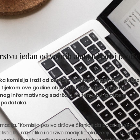
stvu jedan od važnih alata u borbi protiv
ska komisija traži od zemalja članica da pojačaju potpo
 tijekom ove godine objaviti poziv za prikupljanja
itetnog informativnog sadržaja na temu EU-a putem
u podataka.
ormacija, "Komisija poziva države članice da pojačaju svoju
ističko, raznoliko i održivo medijsko okruženje. Komisija će