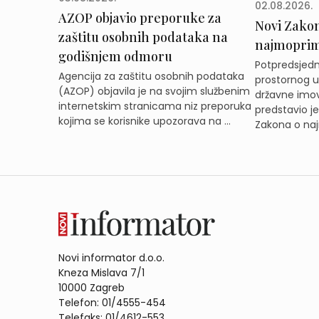
02.08.2026.
AZOP objavio preporuke za
Novi Zakon 
zaštitu osobnih podataka na
najmoprimc
godišnjem odmoru
Potpredsjedni
Agencija za zaštitu osobnih podataka
prostornog ur
(AZOP) objavila je na svojim službenim
državne imov
internetskim stranicama niz preporuka
predstavio j
kojima se korisnike upozorava na ...
Zakona o naj
Novi informator d.o.o.
Kneza Mislava 7/1
10000 Zagreb
Telefon: 01/4555-454
Telefaks: 01/4612-553