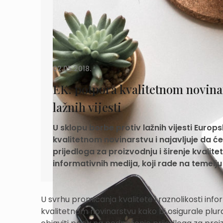
02.05.2018.
EK: potpora kvalitetnom novinar
lažnih vijesti
U sklopu borbe protiv lažnih vijesti Europ
kvalitetnom novinarstvu i najavljuje da će
prijedloga za proizvodnju i širenje kval
informativnih medija, koji rade na temelj
U svrhu promicanja kvalitete i raznolikosti inf
kvalitetnom novinarstvu kako bi osigurale plural