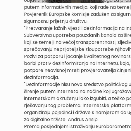
objaviti poziv na podnošenje prijedloga za proi
putem informativnih medija, koji rade na temelj
Povjerenik Europske komisije zadužen za sigurnos
sigurnosnu prijetnju društvu.
"Pretvaranje lažnih vijesti i dezinformacija na i
Subverzivna upotreba pouzdanih kanala za šire
koji se temelji na većoj transparentnosti, slje
sprečavanju neprijateljske zloupotrebe njihovih i
Pozivi za potporu i jačanje kvalitetnog novinars
borbi protiv dezinformiranja na internetu, koja
potpore neovisnoj mreži provjeravatelja činjeni
dezinformacija.
"Dezinformacije nisu novo sredstvo političkog 
širenje putem interneta na načine koji ugrožava
internetskom okruženju lako izgubiti, a teško po
rješavanju tog problema. Internetske platform
organiziraju pojedinci i države s namjerom da 
za digitalno tržište Andrus Ansip.
Prema posljednjem istraživanju Eurobarometra,