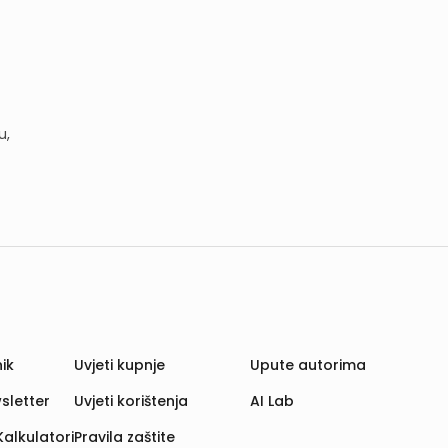
u,
ik
Uvjeti kupnje
Upute autorima
sletter
Uvjeti korištenja
AI Lab
Kalkulatori
Pravila zaštite