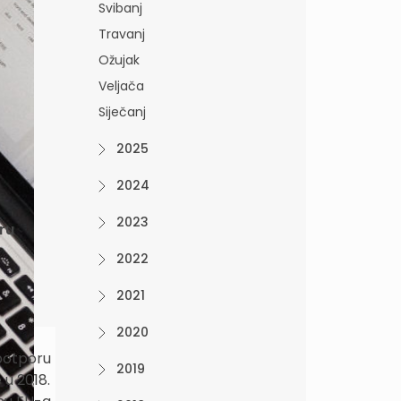
Svibanj
Travanj
Ožujak
Veljača
Siječanj
2025
2024
2023
ru
2022
2021
2020
 potporu
2019
 u 2018.