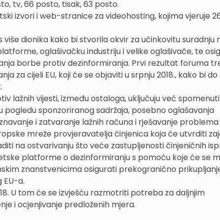
to, tv, 66 posto, tisak, 63 posto.
tski izvori i web-stranice za videohosting, kojima vjeruje 2
s više dionika kako bi stvorila okvir za učinkovitu suradnj
latforme, oglašivačku industriju i velike oglašivače, te osi
ranja borbe protiv dezinformiranja. Prvi rezultat foruma t
 za cijeli EU, koji će se objaviti u srpnju 2018., kako bi do
.
tiv lažnih vijesti, između ostaloga, uključuju već spomenut
 u pogledu sponzoriranog sadržaja, posebno oglašavanja
navanje i zatvaranje lažnih računa i rješavanje problema
opske mreže provjeravatelja činjenica koja će utvrditi za
diti na ostvarivanju što veće zastupljenosti činjeničnih is
netske platforme o dezinformiranju s pomoću koje će se m
skim znanstvenicima osigurati prekogranično prikupljanje
g EU-a.
018. U tom će se izvješću razmotriti potreba za daljnjim
je i ocjenjivanje predloženih mjera.