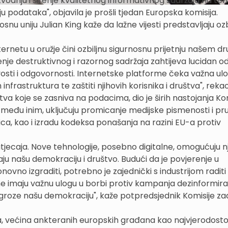
zvodnju i širenje kvalitetnog informativnog sadržaja na t
u podataka", objavila je prošli tjedan Europska komisija.
nu uniju Julian King kaže da lažne vijesti predstavljaju ozb
nternetu u oružje čini ozbiljnu sigurnosnu prijetnju našem dr
nje destruktivnog i razornog sadržaja zahtijeva lucidan 
divosti i odgovornosti. Internetske platforme čeka važna ul
nfrastruktura te zaštiti njihovih korisnika i društva", rekao
tva koje se zasniva na podacima, dio je širih nastojanja Kom
, među inim, uključuju promicanje medijske pismenosti i pr
ca, kao i izradu kodeksa ponašanja na razini EU-a protiv
utjecaja. Nove tehnologije, posebno digitalne, omogućuju 
ju našu demokraciju i društvo. Budući da je povjerenje u
novno izgraditi, potrebno je zajednički s industrijom raditi
e imaju važnu ulogu u borbi protiv kampanja dezinformira
ugroze našu demokraciju", kaže potpredsjednik Komisije z
 većina ankteranih europskih građana kao najvjerodostoj