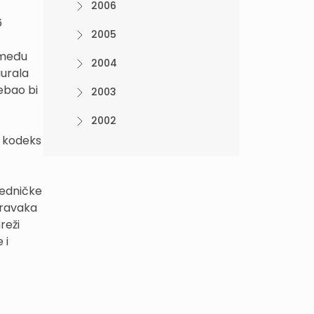
2006
6
2005
u među
2004
gurala
rebao bi
2003
2002
i kodeks
jedničke
pravaka
reži
 i