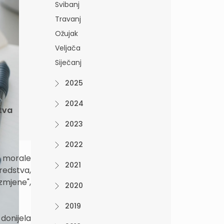
Svibanj
Travanj
Ožujak
Veljača
Siječanj
2025
2024
stva
2023
2022
 morale
2021
redstva,
zmjene",
2020
2019
 donijela