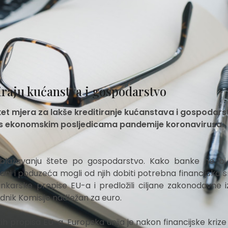
iraju kućanstva i gospodarstvo
ket mjera za lakše kreditiranje kućanstava i gospodar
e s ekonomskim posljedicama pandemije koronavirusa.
ublažavanju štete po gospodarstvo. Kako banke ne bi
ni i poduzeća mogli od njih dobiti potrebna financijska s
bankarske propise EU-a i predložili ciljane zakonodavne i
ednik Komisije nadležan za euro.
ih propisa EU-a. Europska unija je nakon financijske krize