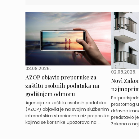
03.08.2026.
02.08.2026.
AZOP objavio preporuke za
Novi Zakon 
zaštitu osobnih podataka na
najmoprimc
godišnjem odmoru
Potpredsjedni
Agencija za zaštitu osobnih podataka
prostornog ur
(AZOP) objavila je na svojim službenim
državne imov
internetskim stranicama niz preporuka
predstavio j
kojima se korisnike upozorava na ...
Zakona o naj