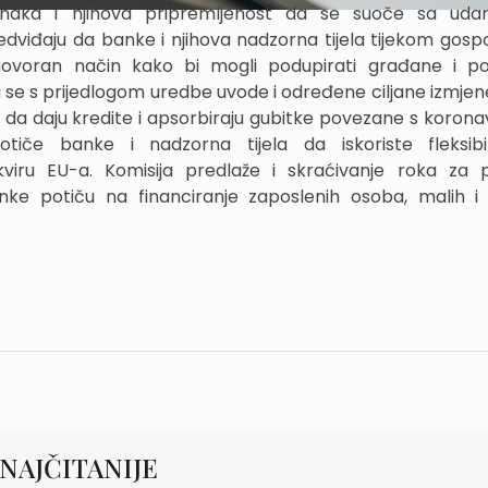
naka i njihova pripremljenost da se suoče sa uda
edviđaju da banke i njihova nadzorna tijela tijekom gosp
dgovoran način kako bi mogli podupirati građane i p
se s prijedlogom uredbe uvode i određene ciljane izmjen
 daju kredite i apsorbiraju gubitke povezane s korona
potiče banke i nadzorna tijela da iskoriste fleksib
ru EU-a. Komisija predlaže i skraćivanje roka za p
e potiču na financiranje zaposlenih osoba, malih i 
NAJČITANIJE