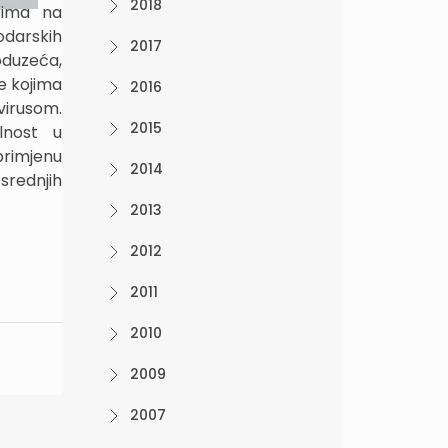
2018
rima na
odarskih
2017
oduzeća,
e kojima
2016
virusom.
2015
ilnost u
rimjenu
2014
srednjih
2013
2012
2011
2010
2009
2007