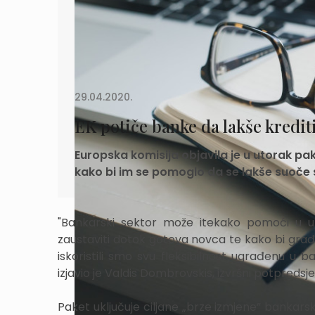
29.04.2020.
EK potiče banke da lakše kredit
Europska komisija objavila je u utorak pa
kako bi im se pomoglo da se lakše suoč
"Bankarski sektor može itekako pomoći u 
zaustaviti dotok gotova novca te kako bi građa
iskoristili smo svu fleksibilnost ugrađenu u 
izjavio je Valdis Dombrovskis, izvršni potpredsj
Paket uključuje ciljane „brze izmjene” bankarsk