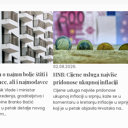
02.08.2026.
o najmu bolje štiti i
HNB: Cijene usluga najviše
e, ali i najmodavce
pridonose ukupnoj inflaciji
k Vlade i ministar
Cijene usluga najviše pridonose
eđenja, graditeljstva i
ukupnoj inflaciji u srpnju, kaže se u
ine Branko Bačić
komentaru o kretanju inflacije u srpnj
e u petak detalje novog
koji je u petak objavila Hrvatska na...
m...