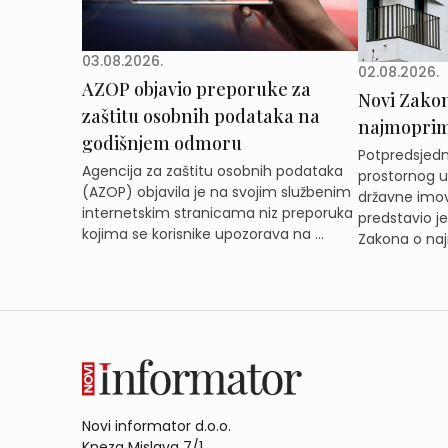
03.08.2026.
02.08.2026.
AZOP objavio preporuke za
Novi Zakon 
zaštitu osobnih podataka na
najmoprimc
godišnjem odmoru
Potpredsjedni
Agencija za zaštitu osobnih podataka
prostornog ur
(AZOP) objavila je na svojim službenim
državne imov
internetskim stranicama niz preporuka
predstavio j
kojima se korisnike upozorava na ...
Zakona o naj
Novi informator d.o.o.
Kneza Mislava 7/1