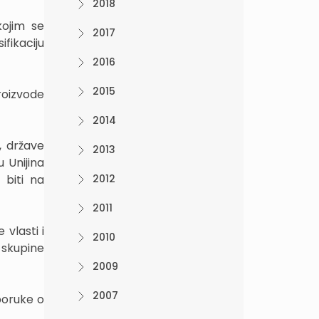
2018
kojim se
2017
fikaciju
2016
2015
proizvode
2014
, države
2013
 Unijina
 biti na
2012
2011
 vlasti i
2010
e skupine
2009
2007
poruke o