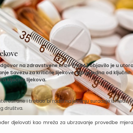
jekove
 odgovor na zdravstvene krize (HERA) objavilo je u utor
nje Savezu za kritične lijekove, što je jedna od ključnih
a ključnih lijekova.
interesirane i trebao bi raditi na jačanju suradnje između
og društva.
ođer djelovati kao mreža za ubrzavanje provedbe mjer