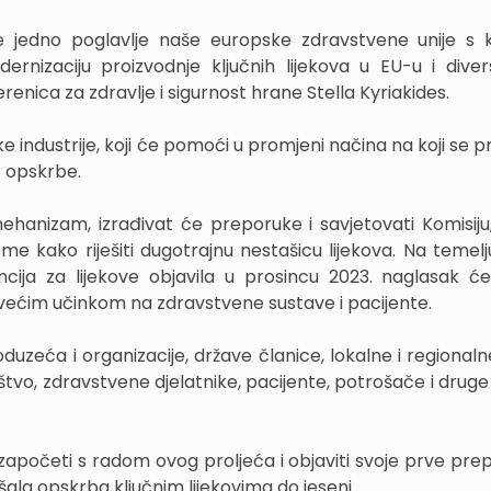
 je jedno poglavlje naše europske zdravstvene unije s 
ernizaciju proizvodnje ključnih lijekova u EU-u i diversi
enica za zdravlje i sigurnost hrane Stella Kyriakides.
e industrije, koji će pomoći u promjeni načina na koji se 
t opskrbe.
mehanizam, izrađivat će preporuke i savjetovati Komisiju
me kako riješiti dugotrajnu nestašicu lijekova. Na temelju
ncija za lijekove objavila u prosincu 2023. naglasak će
ajvećim učinkom na zdravstvene sustave i pacijente.
uzeća i organizacije, države članice, lokalne i regionalne
uštvo, zdravstvene djelatnike, pacijente, potrošače i drug
 započeti s radom ovog proljeća i objaviti svoje prve pre
ala opskrba ključnim lijekovima do jeseni.