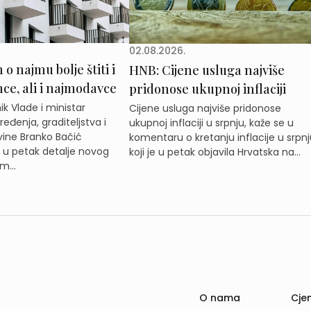
02.08.2026.
o najmu bolje štiti i
HNB: Cijene usluga najviše
e, ali i najmodavce
pridonose ukupnoj inflaciji
k Vlade i ministar
Cijene usluga najviše pridonose
eđenja, graditeljstva i
ukupnoj inflaciji u srpnju, kaže se u
ine Branko Bačić
komentaru o kretanju inflacije u srpnj
e u petak detalje novog
koji je u petak objavila Hrvatska na...
m...
O nama
Cjen