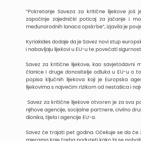
“Pokretanje Saveza za kritične lijekove još
započinje zajednički poticaj za jačanje i mod
međunarodnih lanaca opskrbe”, izjavila je povjer
Kyriakides dodaje da je Savez novi stup europsk
i nabavljaju lijekovi u EU-u te povećati sigurnos
Savez za kritične lijekove, kao savjetodavni 
članice i druge donositelje odluka u EU-u o to
popisa ključnih lijekova koji je Europska age
lijekovima s najvećim rizikom od nestašica i n
Savez za kritične lijekove otvoren je za sva pod
njihove agencije, socijalne partnere, civilno dr
dionika, tijela i agencije EU-a.
Savez će trajati pet godina. Očekuje se da će
mjerama koje treba poduzeti kako bi se poboljš