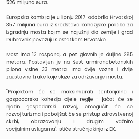
526 milijuna eura.
Europska komisija je u lipnju 2017. odobrila Hrvatskoj
357 milijuna eura iz sredstava kohezijske politike za
izgradnju mosta kojim se najjužniji dio zemlje i grad
Dubrovnik povezuju s ostatkom Hrvatske.
Most ima 13 raspona, a pet glavnih je duljine 285
metara. Postavljen je na šest armiranobetonskih
pilona visine 33 metra. Ima dvije vozne i dvije
zaustavne trake koje služe za održavanje mosta.
"Projektom će se maksimizirati teritorijalna i
gospodarska kohezija cijele regije - jačat će se
njezin gospodarski razvoj, omogućit će se
razvoj turizma i poboljšat će se pristup zdravstvenoj
skrbi, obrazovanju i drugim važnim
socijalnim uslugama", ističe stručnjakinja iz EK.