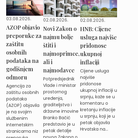
03.08.2026.
02.08.2026.
02.08.2026.
AZOP objavio
Novi Zakon o
HNB: Cijene
preporuke za
najmu bolje
usluga najviše
zaštitu
štiti i
pridonose
osobnih
najmoprimce,
ukupnoj
podataka na
ali i
inflaciji
godišnjem
najmodavce
Cijene usluga
odmoru
najviše
Potpredsjednik
pridonose
Vlade i ministar
Agencija za
ukupnoj inflaciji u
prostornog
zaštitu osobnih
srpnju, kaže se u
uređenja,
podataka
komentaru o
graditeljstva i
(AZOP) objavila
kretanju inflacije
državne imovine
je na svojim
u srpnju, koji je u
Branko Bačić
službenim
petak objavila
predstavio je u
internetskim
Hrvatska na...
petak detalje
stranicama niz
novog Zakona o
preporuka