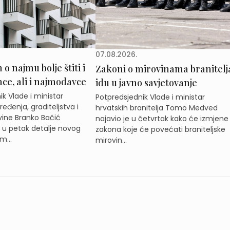
07.08.2026.
o najmu bolje štiti i
Zakoni o mirovinama branitelj
e, ali i najmodavce
idu u javno savjetovanje
k Vlade i ministar
Potpredsjednik Vlade i ministar
eđenja, graditeljstva i
hrvatskih branitelja Tomo Medved
ine Branko Bačić
najavio je u četvrtak kako će izmjene
e u petak detalje novog
zakona koje će povećati braniteljske
m...
mirovin...