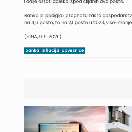
i dalje ostati daleko ispod ciljanih dva posto.
Banka je podigla i prognozu rasta gospodarstva u
na 4,6 posto, te na 2,1 posto u 2023, više-manje 
(HINA, 9. 9. 2021.)
banka
inflacija
obveznice