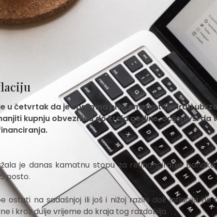
laciju
e u četvrtak da je spremna privremeno tolerirati ubrza
manjiti kupnju obveznica do kraja godine, ocijenivši da 
inanciranja.
držala je danas kamatnu stopu za refinanciranje banaka
5 posto.
tati na sadašnjoj ili još i nižoj razini dok inflacija ne
ine i kroz dulje vrijeme do kraja tog razdoblja.