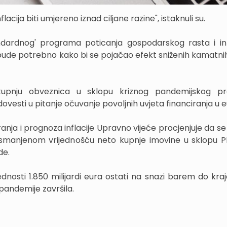
lacija biti umjereno iznad ciljane razine", istaknuli su.
ndardnog' programa poticanja gospodarskog rasta i inf
k bude potrebno kako bi se pojačao efekt sniženih kamatnih
kupnju obveznica u sklopu kriznog pandemijskog p
ovesti u pitanje očuvanje povoljnih uvjeta financiranja u e
anja i prognoza inflacije Upravno vijeće procjenjuje da se
o smanjenom vrijednošću neto kupnje imovine u sklopu 
de.
ednosti 1.850 milijardi eura ostati na snazi barem do kraj
pandemije završila.