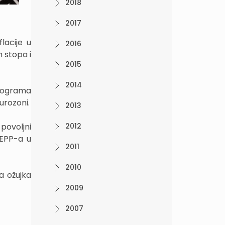
2018
2017
lacije u
2016
 stopa i
2015
2014
rograma
urozoni.
2013
 povoljni
2012
PEPP-a u
2011
2010
a ožujka
2009
2007