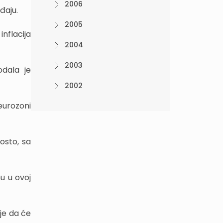
2006
đaju.
2005
nflacija
2004
2003
odala je
2002
eurozoni
posto, sa
u u ovoj
je da će