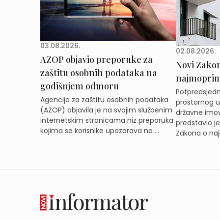
03.08.2026.
02.08.2026.
AZOP objavio preporuke za
Novi Zakon 
zaštitu osobnih podataka na
najmoprimc
godišnjem odmoru
Potpredsjedni
Agencija za zaštitu osobnih podataka
prostornog ur
(AZOP) objavila je na svojim službenim
državne imov
internetskim stranicama niz preporuka
predstavio j
kojima se korisnike upozorava na ...
Zakona o naj