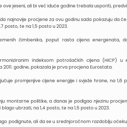
ove jeseni, ali bi već iduće godine trebala usporiti, predvi
da najnovije procjene za ovu godinu sada pokazuju da će i
1,7 posto, te na 1,5 posto u 2023.
ivremenih čimbenika, poput rasta cijena energenata, d
armoniziranim indeksom potrošačkih cijena (HICP) u 
a 2011. godine, pokazala je prva procjena Eurostata.
ključuje promjenjive cijene energije i svježe hrane, na 1,6 
anju montarne politike, a danas je podigao njezinu procjen
 blago ubrzati, na 1,4 posto, te na 1,5 posto u 2023.
lago podignute, ali da se u srednjoročnom razdoblju očeku