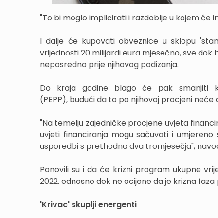
"To bi moglo implicirati i razdoblje u kojem će inf
I dalje će kupovati obveznice u sklopu 'sta
vrijednosti 20 milijardi eura mjesečno, sve do
neposredno prije njihovog podizanja.
Do kraja godine blago će pak smanjiti 
(PEPP), budući da to po njihovoj procjeni neće d
"Na temelju zajedničke procjene uvjeta financir
uvjeti financiranja mogu sačuvati i umjeren
usporedbi s prethodna dva tromjesečja", navo
Ponovili su i da će krizni program ukupne vrij
2022. odnosno dok ne ocijene da je krizna faza 
'Krivac' skuplji energenti