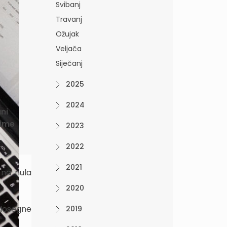
Svibanj
Travanj
Ožujak
Veljača
Siječanj
2025
2024
ni
time
2023
2022
2021
 na nula
2020
 dosegne
2019