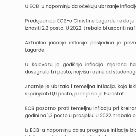
U ECB-u napominju da očekuju ubrzanje inflacije 
Predsjednica ECB-a Christine Lagarde rekla je 
iznositi 2,2 posto. U 2022. trebala bi usporiti na 
Aktualno jačanje inflacije posljedica je pr
Lagarde.
U kolovozu je godišnja inflacija mjerena h
dosegnula tri posto, najvišu razinu od studenog
Znatnije je ubrzala i temeljna inflacija, koja is
srpanjskih 0,9 posto, procijenio je Eurostat.
ECB pozorno prati temeljnu inflaciju pri kreir
godini na 1,3 posto u prosjeku. U 2022. trebala bi
Iz ECB-a napominju da su prognoze inflacije b