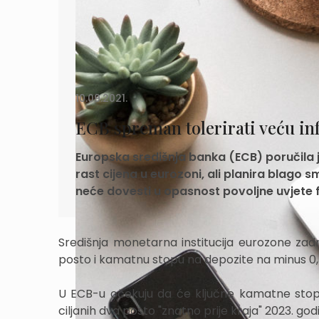
10.09.2021.
ECB spreman tolerirati veću inf
Europska središnja banka (ECB) poručila j
rast cijena u eurozoni, ali planira blago s
neće dovesti u opasnost povoljne uvjete f
Središnja monetarna institucija eurozone za
posto i kamatnu stopu na depozite na minus 0,
U ECB-u očekuju da će ključne kamatne stope os
ciljanih dva posto "znatno prije kraja" 2023. god