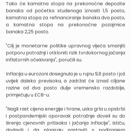
Tako će kamatna stopa na prekonoćne depozite
banaka od početka studenoga iznositi 1,5 posto,
kamatna stopa za refinanciranje banaka dva posto,
a kamatna stopa na prekonoćne pozajmice
banaka 2,25 posto.
"Cilj je monetarne politike upravnog vijeća smanjiti
potporu potražnji i otkloniti rizik tvrdokornog jačanja
inflatornih očekivanja", poručili su.
Inflacija u eurozoni dosegnula je u rujnu 9,9 posto i još
uvijek daleko previsoka, a zadržat će iznad ciljane
razine od dva posto dulje vremensko razdoblje,
primjećuju u ECB-u.
"Nagli rast cijena energije i hrane, uska grla u opskrbi
i postpandemijski oporavak potražnje doveli su do
širenja cjenovnih pritisaka i jačanja inflacije", ističu,
dodavši i da planiraju nastaviti s podizanjem