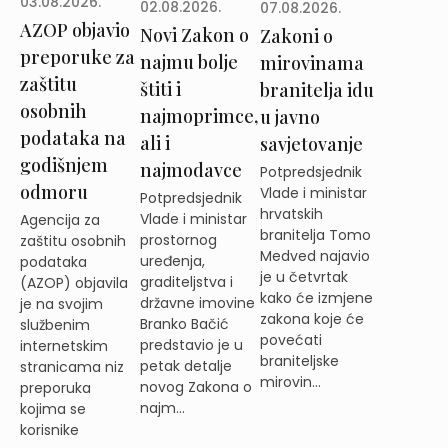
03.08.2026.
02.08.2026.
07.08.2026.
AZOP objavio
Novi Zakon o
Zakoni o
preporuke za
najmu bolje
mirovinama
zaštitu
štiti i
branitelja idu
osobnih
najmoprimce,
u javno
podataka na
ali i
savjetovanje
godišnjem
najmodavce
Potpredsjednik
odmoru
Vlade i ministar
Potpredsjednik
hrvatskih
Vlade i ministar
Agencija za
branitelja Tomo
prostornog
zaštitu osobnih
Medved najavio
uređenja,
podataka
je u četvrtak
graditeljstva i
(AZOP) objavila
kako će izmjene
državne imovine
je na svojim
zakona koje će
Branko Bačić
službenim
povećati
predstavio je u
internetskim
braniteljske
petak detalje
stranicama niz
mirovin...
novog Zakona o
preporuka
najm...
kojima se
korisnike