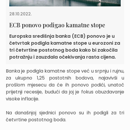
28.10.2022.
ECB ponovo podigao kamatne stope
Europska središnja banka (ECB) ponovo je u
četvrtak podigla kamatne stope u eurozoni za
tri četvrtine postotnog boda kako bi zakočila
potražnju i zauzdala očekivanja rasta cijena.
Banka je podigla kamatne stope već u srpnju i rujnu,
za ukupno 1,25 postotnih bodova, najavivši u
prošlom mjesecu da će ih ponovo podići, unatoč
prijetnji recesije, budući da joj je fokus obuzdavanje
visoke inflacije.
Na današnjoj sjednici ponovo su ih podigli za tri
četvrtine postotnog boda.