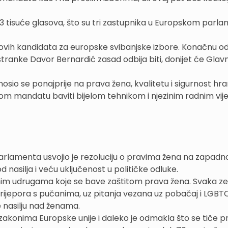
 203 tisuće glasova, što su tri zastupnika u Europskom parla
-ovih kandidata za europske svibanjske izbore. Konačnu od
f stranke Davor Bernardić zasad odbija biti, donijet će Glav
sio se ponajprije na prava žena, kvalitetu i sigurnost hra
vom mandatu baviti bijelom tehnikom i njezinim radnim vi
rlamenta usvojio je rezoluciju o pravima žena na zapad
d nasilja i veću uključenost u političke odluke.
adinim udrugama koje se bave zaštitom prava žena. Svaka z
rijepora s pučanima, uz pitanja vezana uz pobačaj i LGBT
je nasilju nad ženama.
zakonima Europske unije i daleko je odmakla što se tiče pr