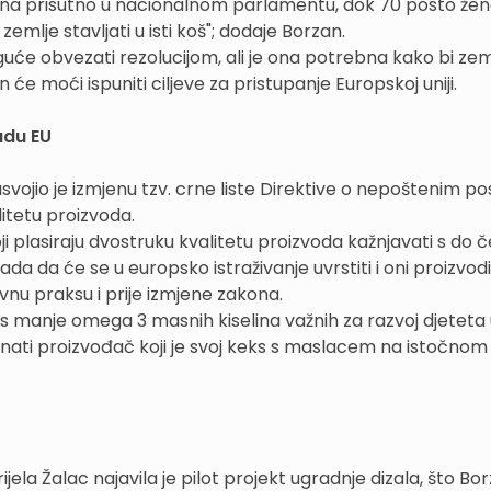
žena prisutno u nacionalnom parlamentu, dok 70 posto že
mlje stavljati u isti koš"; dodaje Borzan.
će obvezati rezolucijom, ali je ona potrebna kako bi zem
n će moći ispuniti ciljeve za pristupanje Europskoj uniji.
padu EU
usvojio je izmjenu tzv. crne liste Direktive o nepoštenim p
itetu proizvoda.
i plasiraju dvostruku kvalitetu proizvoda kažnjavati s do če
 da će se u europsko istraživanje uvrstiti i oni proizvodi č
vnu praksu i prije izmjene zakona.
e s manje omega 3 masnih kiselina važnih za razvoj djeteta
ati proizvođač koji je svoj keks s maslacem na istočnom 
jela Žalac najavila je pilot projekt ugradnje dizala, što Bo