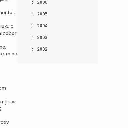
2006
mentu",
2005
2004
luku o
ni odbor
2003
ne,
2002
jekom na
nom
emlja se
Q
otiv