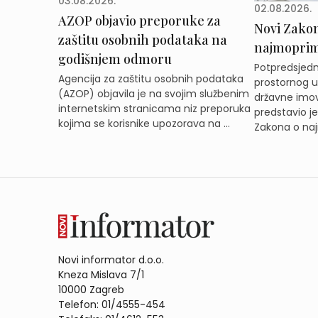
03.08.2026.
02.08.2026.
AZOP objavio preporuke za
Novi Zakon 
zaštitu osobnih podataka na
najmoprimc
godišnjem odmoru
Potpredsjedni
Agencija za zaštitu osobnih podataka
prostornog ur
(AZOP) objavila je na svojim službenim
državne imov
internetskim stranicama niz preporuka
predstavio j
kojima se korisnike upozorava na ...
Zakona o naj
Novi informator d.o.o.
Kneza Mislava 7/1
10000 Zagreb
Telefon: 01/4555-454