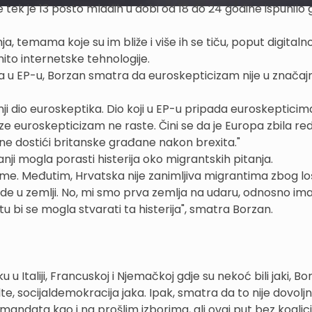
tek je 13 posto mladih u dobi od 18 do 24 godine ispunilo 
a, temama koje su im bliže i više ih se tiču, poput digitaln
nito internetske tehnologije.
a u EP-u, Borzan smatra da euroskepticizam nije u znača
nji dio euroskeptika. Dio koji u EP-u pripada euroskepticim
ize euroskepticizam ne raste. Čini se da je Europa zbila r
ne dostići britanske građane nakon brexita."
ji mogla porasti histerija oko migrantskih pitanja.
leme. Međutim, Hrvatska nije zanimljiva migrantima zbog l
avde u zemlji. No, mi smo prva zemlja na udaru, odnosno i
u bi se mogla stvarati ta histerija", smatra Borzan.
Italiji, Francuskoj i Njemačkoj gdje su nekoć bili jaki, Bo
, socijaldemokracija jaka. Ipak, smatra da to nije dovolj
j mandata kao i na prošlim izborima, ali ovaj put bez koalici