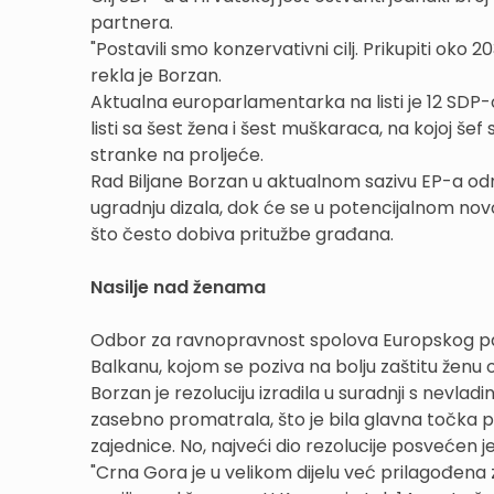
partnera.
"Postavili smo konzervativni cilj. Prikupiti oko
rekla je Borzan.
Aktualna europarlamentarka na listi je 12 SDP
listi sa šest žena i šest muškaraca, na kojoj še
stranke na proljeće.
Rad Biljane Borzan u aktualnom sazivu EP-a odno
ugradnju dizala, dok će se u potencijalnom no
što često dobiva pritužbe građana.
Nasilje nad ženama
Odbor za ravnopravnost spolova Europskog pa
Balkanu, kojom se poziva na bolju zaštitu ženu o
Borzan je rezoluciju izradila u suradnji s nevl
zasebno promatrala, što je bila glavna točka p
zajednice. No, najveći dio rezolucije posvećen 
"Crna Gora je u velikom dijelu već prilagođena 