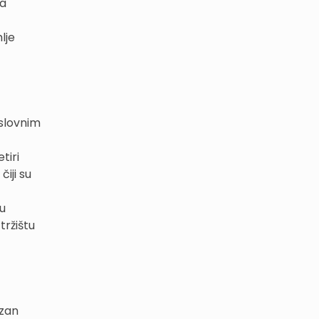
na
lje
oslovnim
tiri
iji su
 u
tržištu
rzan