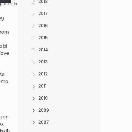
2018
glasački
2017
og
2016
jnom
2015
a bi
2014
edove
2013
oše
2012
mamo
2011
2010
2009
rzan
2007
no.
jskih