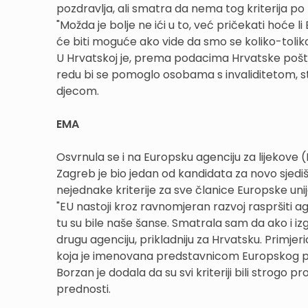
pozdravlja, ali smatra da nema tog kriterija po
"Možda je bolje ne ići u to, već pričekati hoće
će biti moguće ako vide da smo se koliko-toliko
U Hrvatskoj je, prema podacima Hrvatske pošte
redu bi se pomoglo osobama s invaliditetom, s
djecom.
EMA
Osvrnula se i na Europsku agenciju za lijekove 
Zagreb je bio jedan od kandidata za novo sjediš
nejednake kriterije za sve članice Europske uni
"EU nastoji kroz ravnomjeran razvoj raspršiti age
tu su bile naše šanse. Smatrala sam da ako i iz
drugu agenciju, prikladniju za Hrvatsku. Primjeric
koja je imenovana predstavnicom Europskog
Borzan je dodala da su svi kriteriji bili strogo pr
prednosti.