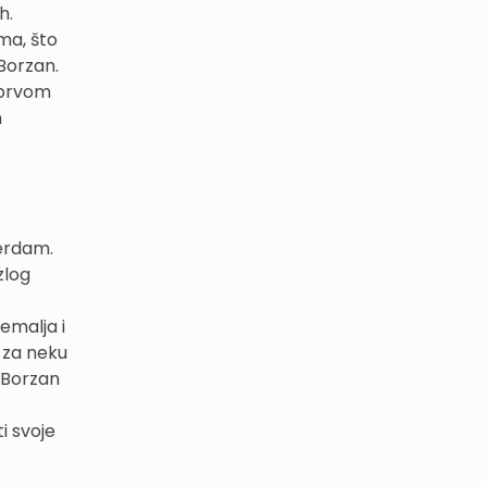
ih.
ma, što
 Borzan.
 prvom
m
terdam.
zlog
zemalja i
 za neku
e Borzan
ti svoje