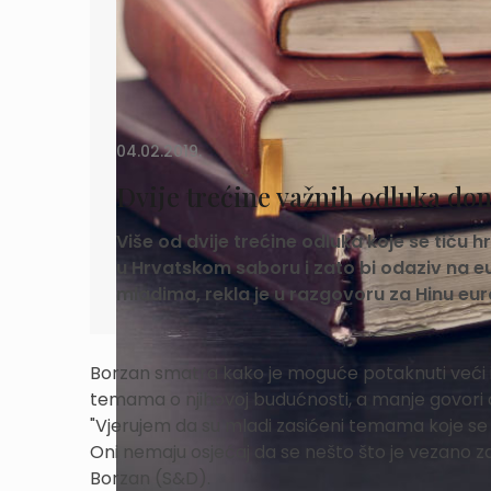
04.02.2019.
Dvije trećine važnih odluka don
Više od dvije trećine odluka koje se tiču
u Hrvatskom saboru i zato bi odaziv na eu
mladima, rekla je u razgovoru za Hinu eur
Borzan smatra kako je moguće potaknuti veći iz
temama o njihovoj budućnosti, a manje govori o
"Vjerujem da su mladi zasićeni temama koje se 
Oni nemaju osjećaj da se nešto što je vezano za 
Borzan (S&D).