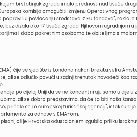
 kojem bi stotinjak zgrada imalo prednost nad tisuće drug
 li Europska komisija omogućiti izmjenu Operativnog progra
 popravili u povlačenju sredstava iz EU fondova", rekla je
, bez dizala oko 17 tisuća zgrada. Njihovom ugradnjom u
tarijima i slabo pokretnim osobama te obiteljima s malo
(EMA) čije se sjedište iz Londona nakon brexita seli u Ams
te, ali se odlučio povući u zadnji trenutak navodeći kao ra
je.
ncije po cijeloj Uniji da se ne koncentriraju samo u dijelu 
gubimo, ali se dobro predstavimo, da će to biti naša šansa
e, pričalo se i o europskoj turističkoj agenciji", istaknula j
 parlamenta za odnose s EMA-om.
opisani, ali je Hrvatska odustajanjem izgubila priliku istaknu