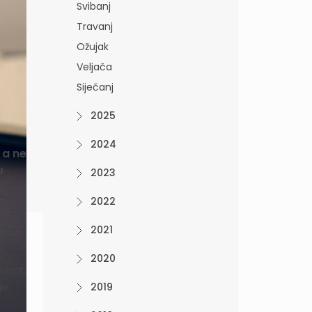
Svibanj
Travanj
Ožujak
Veljača
Siječanj
2025
2024
 a ne
u
2023
2022
2021
vira
2020
lost.
je
2019