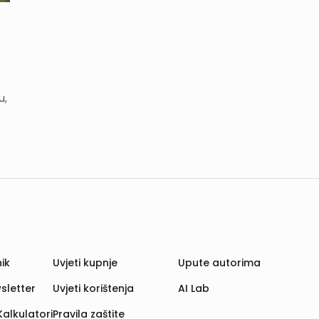
u,
ik
Uvjeti kupnje
Upute autorima
sletter
Uvjeti korištenja
AI Lab
Kalkulatori
Pravila zaštite