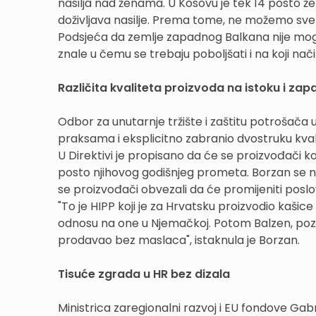
nasilja nad ženama. U Kosovu je tek 14 posto 
doživljava nasilje. Prema tome, ne možemo sve ze
Podsjeća da zemlje zapadnog Balkana nije mogu
znale u čemu se trebaju poboljšati i na koji nači
Različita kvaliteta proizvoda na istoku i za
Odbor za unutarnje tržište i zaštitu potrošača 
praksama i eksplicitno zabranio dvostruku kval
U Direktivi je propisano da će se proizvođači koj
posto njihovog godišnjeg prometa. Borzan se nada
se proizvođači obvezali da će promijeniti poslo
"To je HIPP koji je za Hrvatsku proizvodio kašic
odnosu na one u Njemačkoj. Potom Balzen, pozn
prodavao bez maslaca", istaknula je Borzan.
Tisuće zgrada u HR bez dizala
Ministrica zaregionalni razvoj i EU fondove Gabri