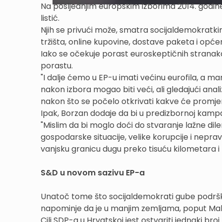
Na posljednjim europskim izborima 2014. godine 
listić.
Njih se privući može, smatra socijaldemokratkinj
tržišta, online kupovine, dostave paketa i opće
Iako se očekuje porast euroskeptičnih stranak
porastu.
"I dalje ćemo u EP-u imati većinu eurofila, a ma
nakon izbora mogao biti veći, ali gledajući anal
nakon što se počelo otkrivati kakve će promje
Ipak, Borzan dodaje da bi u predizbornoj kampan
"Mislim da bi moglo doći do stvaranje lažne di
gospodarske situacije, velike korupcije i nepr
vanjsku granicu dugu preko tisuću kilometara i t
S&D u novom sazivu EP-a
Unatoč tome što socijaldemokrati gube podršku u 
napominje da je u manjim zemljama, poput Malte
Cilj SDP-a u Hrvatskoj jest ostvariti jednaki bro