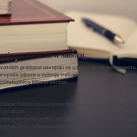
osi se u EP, a ne u Saboru
 hrvatskih građana usvajaju se u Europskom parlamentu,
ropske izbore u svibnju trebao biti veći, naročito međ
ozastupnica Biljana Borzan.
lazak mladih na europske izbore u svibnju ako ih se moti
 prošlosti.
vrte u domaćoj politici, a to su uglavnom vraćanja na proš
njihov život i njihovu budućnost uopće rješava", istaknula 