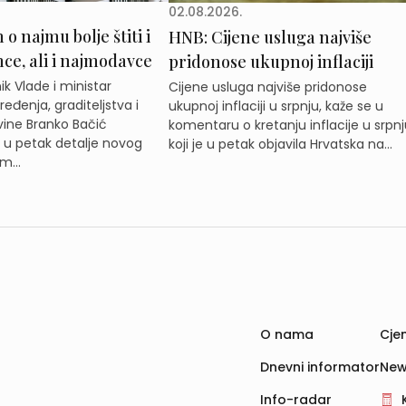
02.08.2026.
o najmu bolje štiti i
HNB: Cijene usluga najviše
e, ali i najmodavce
pridonose ukupnoj inflaciji
k Vlade i ministar
Cijene usluga najviše pridonose
eđenja, graditeljstva i
ukupnoj inflaciji u srpnju, kaže se u
ine Branko Bačić
komentaru o kretanju inflacije u srpnj
e u petak detalje novog
koji je u petak objavila Hrvatska na...
m...
O nama
Cjen
Dnevni informator
New
Info-radar