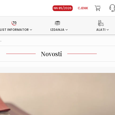
NN 85/2026
CJENIK
LIST INFORMATOR
IZDANJA
ALATI
..
Novosti