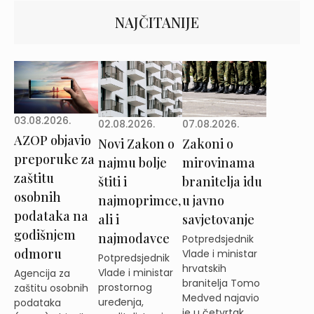
NAJČITANIJE
03.08.2026.
02.08.2026.
07.08.2026.
AZOP objavio
Novi Zakon o
Zakoni o
preporuke za
najmu bolje
mirovinama
zaštitu
štiti i
branitelja idu
osobnih
najmoprimce,
u javno
podataka na
ali i
savjetovanje
godišnjem
najmodavce
Potpredsjednik
odmoru
Vlade i ministar
Potpredsjednik
hrvatskih
Vlade i ministar
Agencija za
branitelja Tomo
prostornog
zaštitu osobnih
Medved najavio
uređenja,
podataka
je u četvrtak