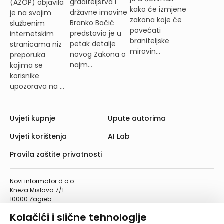
graditeljstva i
(AZOP) objavila
kako će izmjene
državne imovine
je na svojim
zakona koje će
Branko Bačić
službenim
povećati
predstavio je u
internetskim
braniteljske
petak detalje
stranicama niz
mirovin...
novog Zakona o
preporuka
najm...
kojima se
korisnike
upozorava na ...
Uvjeti kupnje
Upute autorima
Uvjeti korištenja
AI Lab
Pravila zaštite privatnosti
Novi informator d.o.o.
Kneza Mislava 7/1
10000 Zagreb
Telefon: 01/4555-454
Kolačići i slične tehnologije
Telefaks: 01/4612-553