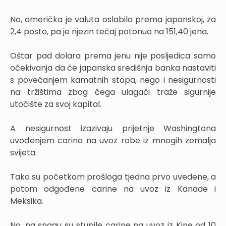
No, američka je valuta oslabila prema japanskoj, za
2,4 posto, pa je njezin tečaj potonuo na 151,40 jena.
Oštar pad dolara prema jenu nije posljedica samo
očekivanja da će japanska središnja banka nastaviti
s povećanjem kamatnih stopa, nego i nesigurnosti
na tržištima zbog čega ulagači traže sigurnije
utočište za svoj kapital.
A nesigurnost izazivaju prijetnje Washingtona
uvođenjem carina na uvoz robe iz mnogih zemalja
svijeta.
Tako su početkom prošloga tjedna prvo uvedene, a
potom odgođene carine na uvoz iz Kanade i
Meksika.
No, na snagu su stupile carine na uvoz iz Kine od 10