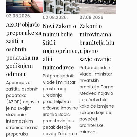
03.08.2026.
02.08.2026.
07.08.2026.
AZOP objavio
Novi Zakon o
Zakoni o
preporuke za
najmu bolje
mirovinama
zaštitu
štiti i
branitelja idu
osobnih
najmoprimce,
u javno
podataka na
ali i
savjetovanje
godišnjem
najmodavce
Potpredsjednik
odmoru
Vlade i ministar
Potpredsjednik
hrvatskih
Vlade i ministar
Agencija za
branitelja Tomo
prostornog
zaštitu osobnih
Medved najavio
uređenja,
podataka
je u četvrtak
graditeljstva i
(AZOP) objavila
kako će izmjene
državne imovine
je na svojim
zakona koje će
Branko Bačić
službenim
povećati
predstavio je u
internetskim
braniteljske
petak detalje
stranicama niz
mirovin...
novog Zakona o
preporuka