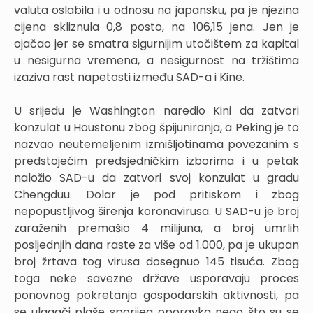
valuta oslabila i u odnosu na japansku, pa je njezina
cijena skliznula 0,8 posto, na 106,15 jena. Jen je
ojačao jer se smatra sigurnijim utočištem za kapital
u nesigurna vremena, a nesigurnost na tržištima
izaziva rast napetosti između SAD-a i Kine.
U srijedu je Washington naredio Kini da zatvori
konzulat u Houstonu zbog špijuniranja, a Peking je to
nazvao neutemeljenim izmišljotinama povezanim s
predstojećim predsjedničkim izborima i u petak
naložio SAD-u da zatvori svoj konzulat u gradu
Chengduu. Dolar je pod pritiskom i zbog
nepopustljivog širenja koronavirusa. U SAD-u je broj
zaraženih premašio 4 milijuna, a broj umrlih
posljednjih dana raste za više od 1.000, pa je ukupan
broj žrtava tog virusa dosegnuo 145 tisuća. Zbog
toga neke savezne države usporavaju proces
ponovnog pokretanja gospodarskih aktivnosti, pa
se ulagači plaše sporijeg oporavka nego što su se