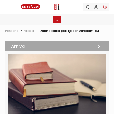
NN 85/2026
Početna
>
Vijesti
>
Dolar oslabio peti tjedan zaredom, eu...
Arhiva