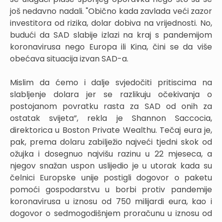
još nedavno nadali. "Obično kada zavlada veći zazor
investitora od rizika, dolar dobiva na vrijednosti. No,
budući da SAD slabije izlazi na kraj s pandemijom
koronavirusa nego Europa ili Kina, čini se da više
obećava situacija izvan SAD-a.
Mislim da ćemo i dalje svjedočiti pritiscima na
slabljenje dolara jer se razlikuju očekivanja o
postojanom povratku rasta za SAD od onih za
ostatak svijeta”, rekla je Shannon Saccocia,
direktorica u Boston Private Wealthu. Tečaj eura je,
pak, prema dolaru zabilježio najveći tjedni skok od
ožujka i dosegnuo najvišu razinu u 22 mjeseca, a
njegov snažan uspon uslijedio je u utorak kada su
čelnici Europske unije postigli dogovor o paketu
pomoći gospodarstvu u borbi protiv pandemije
koronavirusa u iznosu od 750 milijardi eura, kao i
dogovor o sedmogodišnjem proračunu u iznosu od