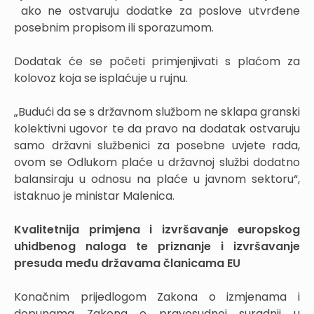
ako ne ostvaruju dodatke za poslove utvrđene
posebnim propisom ili sporazumom.
Dodatak će se početi primjenjivati s plaćom za
kolovoz koja se isplaćuje u rujnu.
„Budući da se s državnom službom ne sklapa granski
kolektivni ugovor te da pravo na dodatak ostvaruju
samo državni službenici za posebne uvjete rada,
ovom se Odlukom plaće u državnoj službi dodatno
balansiraju u odnosu na plaće u javnom sektoru“,
istaknuo je ministar Malenica.
Kvalitetnija primjena i izvršavanje europskog
uhidbenog naloga te priznanje i izvršavanje
presuda među državama članicama EU
Konačnim prijedlogom Zakona o izmjenama i
dopunama Zakona o pravosudnoj suradnji u