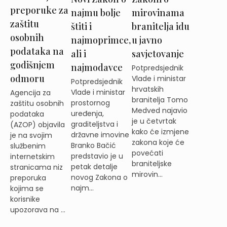
preporuke za
najmu bolje
mirovinama
zaštitu
štiti i
branitelja idu
osobnih
najmoprimce,
u javno
podataka na
ali i
savjetovanje
godišnjem
najmodavce
Potpredsjednik
odmoru
Vlade i ministar
Potpredsjednik
hrvatskih
Vlade i ministar
Agencija za
branitelja Tomo
prostornog
zaštitu osobnih
Medved najavio
uređenja,
podataka
je u četvrtak
graditeljstva i
(AZOP) objavila
kako će izmjene
državne imovine
je na svojim
zakona koje će
Branko Bačić
službenim
povećati
predstavio je u
internetskim
braniteljske
petak detalje
stranicama niz
mirovin...
novog Zakona o
preporuka
najm...
kojima se
korisnike
upozorava na ...