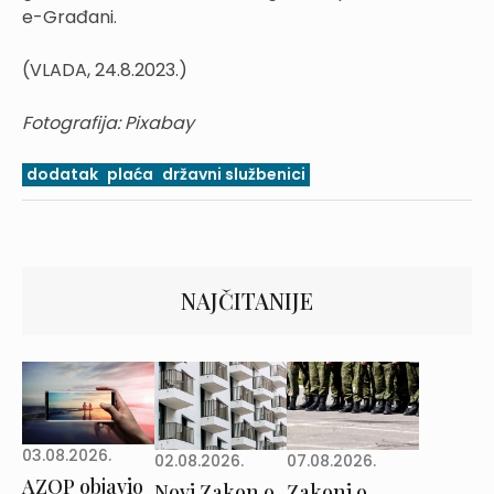
e-Građani.
(VLADA, 24.8.2023.)
Fotografija: Pixabay
dodatak
plaća
državni službenici
NAJČITANIJE
03.08.2026.
02.08.2026.
07.08.2026.
AZOP objavio
Novi Zakon o
Zakoni o