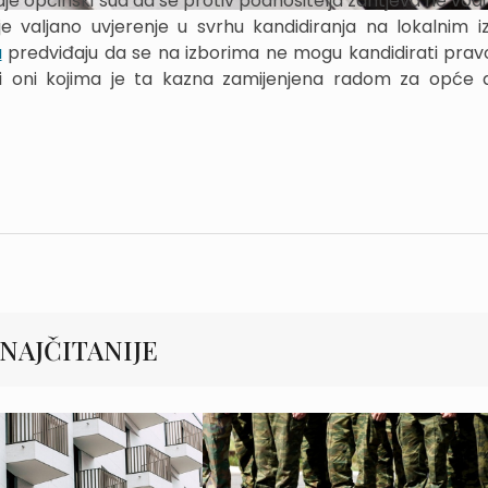
aje općinski sud da se protiv podnositelja zahtjeva ne vod
je valjano uvjerenje u svrhu kandidiranja na lokalnim i
a
predviđaju da se na izborima ne mogu kandidirati pr
i oni kojima je ta kazna zamijenjena radom za opće d
NAJČITANIJE