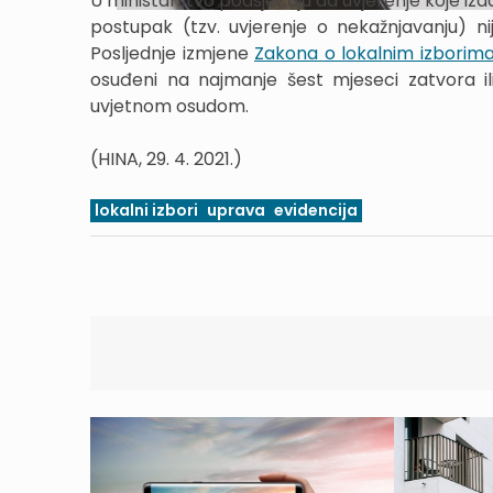
U ministarstvo podsjećaju da uvjerenje koje izd
postupak (tzv. uvjerenje o nekažnjavanju) ni
Posljednje izmjene
Zakona o lokalnim izborim
osuđeni na najmanje šest mjeseci zatvora il
uvjetnom osudom.
(HINA, 29. 4. 2021.)
lokalni izbori
uprava
evidencija