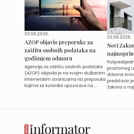
03.08.2026.
02.08.2026.
AZOP objavio preporuke za
Novi Zakon 
zaštitu osobnih podataka na
najmoprimc
godišnjem odmoru
Potpredsjedni
Agencija za zaštitu osobnih podataka
prostornog ur
(AZOP) objavila je na svojim službenim
državne imov
internetskim stranicama niz preporuka
predstavio j
kojima se korisnike upozorava na ...
Zakona o naj