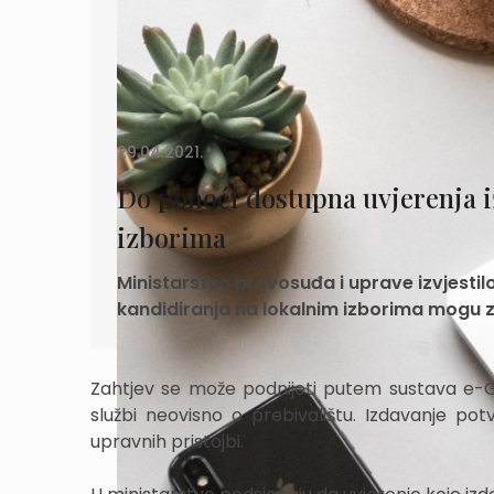
29.04.2021.
Do ponoći dostupna uvjerenja i
izborima
Ministarstvo pravosuđa i uprave izvjestilo
kandidiranja na lokalnim izborima mogu za
Zahtjev se može podnijeti putem sustava e-Građ
službi neovisno o prebivalištu. Izdavanje po
upravnih pristojbi.