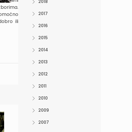
i kazneni
2018
zborima.
2017
avomoćno
obro ili
2016
2015
2014
2013
2012
2011
2010
2009
2007