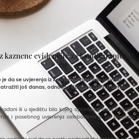
z kaznene evidencije za kandidiranje na
 je da se uvjerenja iz kaznene evidencije u svrhu
tražiti još danas, odnosno do ponoći 29. travnja.
ani ili u sjedištu bilo kojeg općinskog suda ili njegovoj
tvrde i posebnog uvjerenja oslobođeno je od plaćanja s