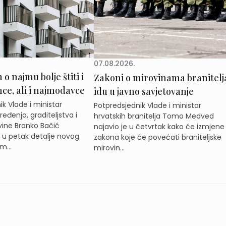
07.08.2026.
o najmu bolje štiti i
Zakoni o mirovinama branitelj
e, ali i najmodavce
idu u javno savjetovanje
k Vlade i ministar
Potpredsjednik Vlade i ministar
eđenja, graditeljstva i
hrvatskih branitelja Tomo Medved
ine Branko Bačić
najavio je u četvrtak kako će izmjene
e u petak detalje novog
zakona koje će povećati braniteljske
m...
mirovin...