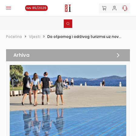
NN 85/2026
Početna
>
Vijesti
>
Do otpornog i održivog turizma uz nov...
Arhiva