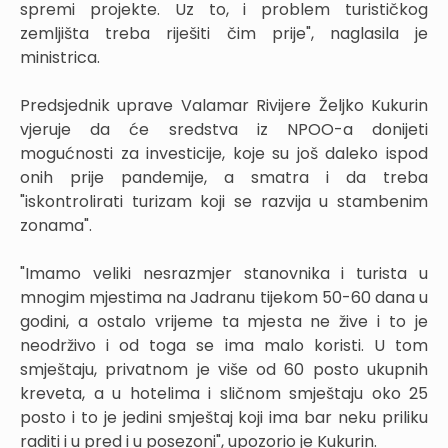
spremi projekte. Uz to, i problem turističkog
zemljišta treba riješiti čim prije", naglasila je
ministrica.
Predsjednik uprave Valamar Rivijere Željko Kukurin
vjeruje da će sredstva iz NPOO-a donijeti
mogućnosti za investicije, koje su još daleko ispod
onih prije pandemije, a smatra i da treba
"iskontrolirati turizam koji se razvija u stambenim
zonama".
"Imamo veliki nesrazmjer stanovnika i turista u
mnogim mjestima na Jadranu tijekom 50-60 dana u
godini, a ostalo vrijeme ta mjesta ne žive i to je
neodrživo i od toga se ima malo koristi. U tom
smještaju, privatnom je više od 60 posto ukupnih
kreveta, a u hotelima i sličnom smještaju oko 25
posto i to je jedini smještaj koji ima bar neku priliku
raditi i u pred i u posezoni", upozorio je Kukurin.