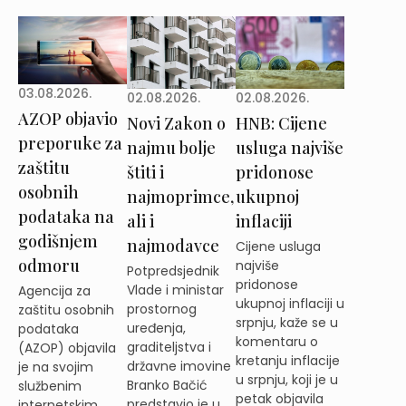
03.08.2026.
02.08.2026.
02.08.2026.
AZOP objavio
Novi Zakon o
HNB: Cijene
preporuke za
najmu bolje
usluga najviše
zaštitu
štiti i
pridonose
osobnih
najmoprimce,
ukupnoj
podataka na
ali i
inflaciji
godišnjem
najmodavce
Cijene usluga
odmoru
najviše
Potpredsjednik
pridonose
Vlade i ministar
Agencija za
ukupnoj inflaciji u
prostornog
zaštitu osobnih
srpnju, kaže se u
uređenja,
podataka
komentaru o
graditeljstva i
(AZOP) objavila
kretanju inflacije
državne imovine
je na svojim
u srpnju, koji je u
Branko Bačić
službenim
petak objavila
predstavio je u
internetskim