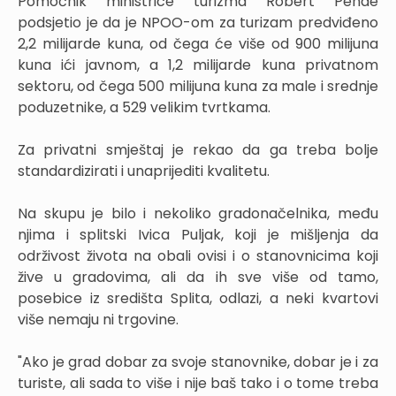
Pomoćnik ministrice turizma Robert Pende
podsjetio je da je NPOO-om za turizam predviđeno
2,2 milijarde kuna, od čega će više od 900 milijuna
kuna ići javnom, a 1,2 milijarde kuna privatnom
sektoru, od čega 500 milijuna kuna za male i srednje
poduzetnike, a 529 velikim tvrtkama.
Za privatni smještaj je rekao da ga treba bolje
standardizirati i unaprijediti kvalitetu.
Na skupu je bilo i nekoliko gradonačelnika, među
njima i splitski Ivica Puljak, koji je mišljenja da
održivost života na obali ovisi i o stanovnicima koji
žive u gradovima, ali da ih sve više od tamo,
posebice iz središta Splita, odlazi, a neki kvartovi
više nemaju ni trgovine.
"Ako je grad dobar za svoje stanovnike, dobar je i za
turiste, ali sada to više i nije baš tako i o tome treba