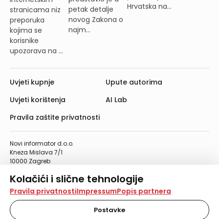
Hrvatska na...
petak detalje
stranicama niz
novog Zakona o
preporuka
najm...
kojima se
korisnike
upozorava na ...
Uvjeti kupnje
Upute autorima
Uvjeti korištenja
AI Lab
Pravila zaštite privatnosti
Novi informator d.o.o.
Kneza Mislava 7/1
10000 Zagreb
Telefon: 01/4555-454
Kolačići i slične tehnologije
Telefaks: 01/4612-553
info@informator.hr
Na našoj web stranici koristimo kolačiće i slične
Pravila privatnosti
Impressum
Popis partnera
tehnologije za pohranu, čitanje i obradu informacija na
vašem uređaju. Time poboljšavamo korisničko iskustvo,
Postavke
PRATITE NAS:
analiziramo promet na stranici te prikazujemo sadržaje i