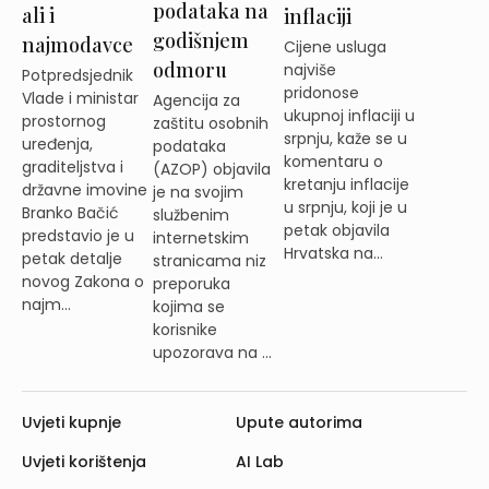
podataka na
ali i
inflaciji
godišnjem
najmodavce
Cijene usluga
odmoru
najviše
Potpredsjednik
pridonose
Vlade i ministar
Agencija za
ukupnoj inflaciji u
prostornog
zaštitu osobnih
srpnju, kaže se u
uređenja,
podataka
komentaru o
graditeljstva i
(AZOP) objavila
kretanju inflacije
državne imovine
je na svojim
u srpnju, koji je u
Branko Bačić
službenim
petak objavila
predstavio je u
internetskim
Hrvatska na...
petak detalje
stranicama niz
novog Zakona o
preporuka
najm...
kojima se
korisnike
upozorava na ...
Uvjeti kupnje
Upute autorima
Uvjeti korištenja
AI Lab