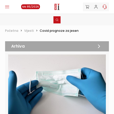
NN 85/2026
Početna
>
Vijesti
>
Covid prognoze za jesen
Arhiva