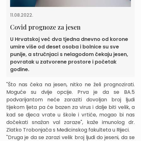
11.08.2022.
Covid prognoze za jesen
U Hrvatskoj već dva tjedna dnevno od korone
umire više od deset osoba i bolnice su sve
punije, a stručnjaci s nelagodom čekaju jesen,
povratak u zatvorene prostore i početak
godine.
"Što nas čeka na jesen, nitko ne želi prognozirati.
Moguće su dvije opcije. Prva je da se BA.5
podvarijantom neće zaraziti dovoljan broj ljudi
tijekom ljeta pa će bazen za virus i dalje biti velik, a
kad se djeca vrate u škole i vrtiće, mogao bi nas
dočekati snažan val zaraze", kaže imunolog dr.
Zlatko Trobonjača s Medicinskog fakulteta u Rijeci.
"Druga je da se zarazi velik broj ljudi do jeseni, da se