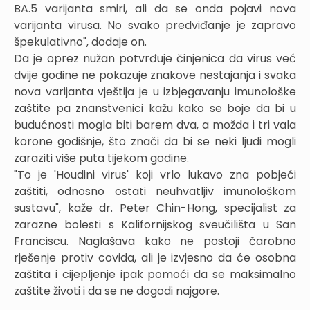
BA.5 varijanta smiri, ali da se onda pojavi nova
varijanta virusa. No svako predviđanje je zapravo
špekulativno", dodaje on.
Da je oprez nužan potvrđuje činjenica da virus već
dvije godine ne pokazuje znakove nestajanja i svaka
nova varijanta vještija je u izbjegavanju imunološke
zaštite pa znanstvenici kažu kako se boje da bi u
budućnosti mogla biti barem dva, a možda i tri vala
korone godišnje, što znači da bi se neki ljudi mogli
zaraziti više puta tijekom godine.
"To je 'Houdini virus' koji vrlo lukavo zna pobjeći
zaštiti, odnosno ostati neuhvatljiv imunološkom
sustavu", kaže dr. Peter Chin-Hong, specijalist za
zarazne bolesti s Kalifornijskog sveučilišta u San
Franciscu. Naglašava kako ne postoji čarobno
rješenje protiv covida, ali je izvjesno da će osobna
zaštita i cijepljenje ipak pomoći da se maksimalno
zaštite životi i da se ne dogodi najgore.