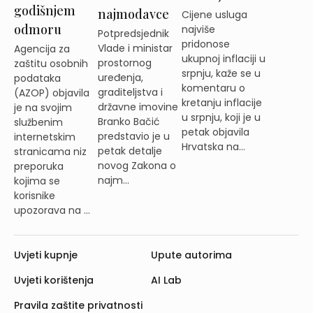
godišnjem
najmodavce
Cijene usluga
odmoru
najviše
Potpredsjednik
pridonose
Vlade i ministar
Agencija za
ukupnoj inflaciji u
prostornog
zaštitu osobnih
srpnju, kaže se u
uređenja,
podataka
komentaru o
graditeljstva i
(AZOP) objavila
kretanju inflacije
državne imovine
je na svojim
u srpnju, koji je u
Branko Bačić
službenim
petak objavila
predstavio je u
internetskim
Hrvatska na...
petak detalje
stranicama niz
novog Zakona o
preporuka
najm...
kojima se
korisnike
upozorava na ...
Uvjeti kupnje
Upute autorima
Uvjeti korištenja
AI Lab
Pravila zaštite privatnosti