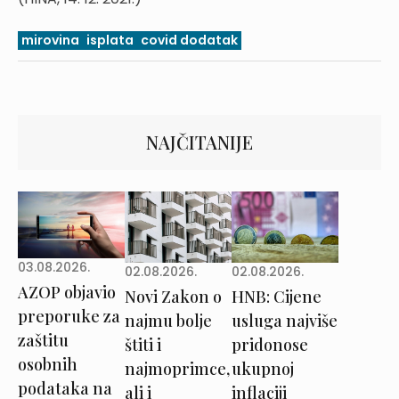
mirovina
isplata
covid dodatak
NAJČITANIJE
03.08.2026.
02.08.2026.
02.08.2026.
AZOP objavio
Novi Zakon o
HNB: Cijene
preporuke za
najmu bolje
usluga najviše
zaštitu
štiti i
pridonose
osobnih
najmoprimce,
ukupnoj
podataka na
ali i
inflaciji