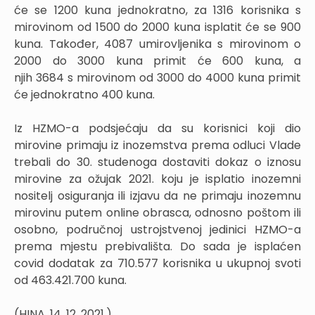
će se 1200 kuna jednokratno, za 1316 korisnika s
mirovinom od 1500 do 2000 kuna isplatit će se 900
kuna. Također, 4087 umirovljenika s mirovinom o
2000 do 3000 kuna primit će 600 kuna, a
njih 3684 s mirovinom od 3000 do 4000 kuna primit
će jednokratno 400 kuna.
Iz HZMO-a podsjećaju da su korisnici koji dio
mirovine primaju iz inozemstva prema odluci Vlade
trebali do 30. studenoga dostaviti dokaz o iznosu
mirovine za ožujak 2021. koju je isplatio inozemni
nositelj osiguranja ili izjavu da ne primaju inozemnu
mirovinu putem online obrasca, odnosno poštom ili
osobno, područnoj ustrojstvenoj jedinici HZMO-a
prema mjestu prebivališta. Do sada je isplaćen
covid dodatak za 710.577 korisnika u ukupnoj svoti
od 463.421.700 kuna.
(HINA, 14. 12. 2021.)