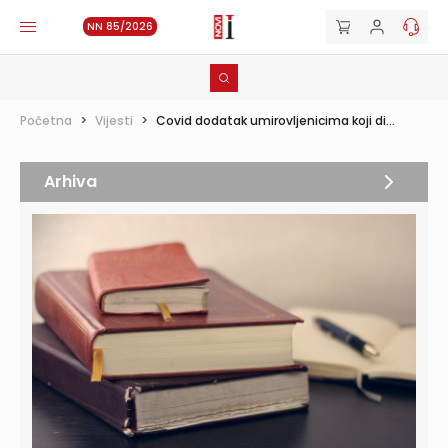
NN 85/2026
Početna
>
Vijesti
>
Covid dodatak umirovljenicima koji di...
Arhiva