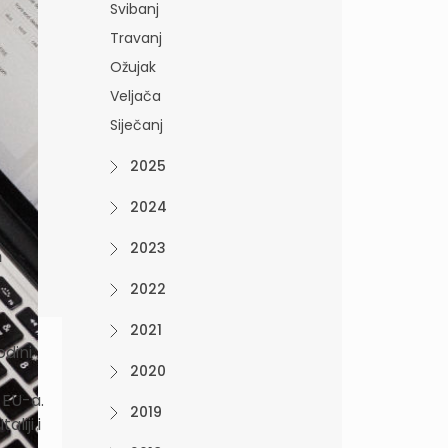
Svibanj
Travanj
Ožujak
Veljača
Siječanj
2025
2024
2023
m
2022
2021
odini
2020
 EU-a.
2019
liji i