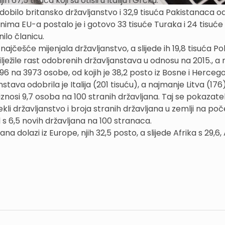
67,5 tisuća koji su otišli u Italiju i Grčku.
to dobilo britansko državljanstvo i 32,9 tisuća Pakistanaca od
anima EU-a postalo je i gotovo 33 tisuće Turaka i 24 tisuće
nilo članicu.
ajčešće mijenjala državljanstvo, a slijede ih 19,8 tisuća Po
lježile rast odobrenih državljanstava u odnosu na 2015., a 
 1196 na 3973 osobe, od kojih je 38,2 posto iz Bosne i Herceg
janstava odobrila je Italija (201 tisuću), a najmanje Litva (176
 iznosi 9,7 osoba na 100 stranih državljana. Taj se pokazate
li državljanstvo i broja stranih državljana u zemlji na po
l s 6,5 novih državljana na 100 stranaca.
a dolazi iz Europe, njih 32,5 posto, a slijede Afrika s 29,6, 