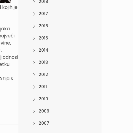
2018
 kojih je
2017
2016
ljaka.
najveći
2015
ovine,
).
2014
lj odnosi
2013
četku
2012
Azija s
2011
2010
2009
2007