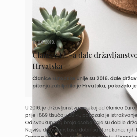
10.04.2018.
Članice EU-a dale državljanstvo 
Hrvatska
Članice Europske unije su 2016. dale državl
pitanju zabilježila je Hrvatska, pokazalo j
U 2016. je državljanstvo u nekoj od članica Europs
prije i 889 tisuća u 2014., pokazalo je istraživan
Od sveukupnog broja osoba koje su dobile državl
Najviše državljanstava dobili su Marokanci, njih 1