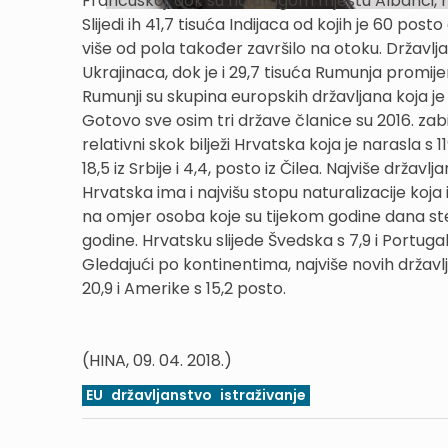
Francuskoj, dok su na drugom mjestu Albanci, njih 
Slijedi ih 41,7 tisuća Indijaca od kojih je 60 pos
više od pola također završilo na otoku. Državlj
Ukrajinaca, dok je i 29,7 tisuća Rumunja promije
Rumunji su skupina europskih državljana koja je n
Gotovo sve osim tri države članice su 2016. zabi
relativni skok bilježi Hrvatska koja je narasla s
18,5 iz Srbije i 4,4, posto iz Čilea. Najviše državl
Hrvatska ima i najvišu stopu naturalizacije koja
na omjer osoba koje su tijekom godine dana stek
godine. Hrvatsku slijede Švedska s 7,9 i Portuga
Gledajući po kontinentima, najviše novih državljan
20,9 i Amerike s 15,2 posto.
(HINA, 09. 04. 2018.)
EU
državljanstvo
istraživanje