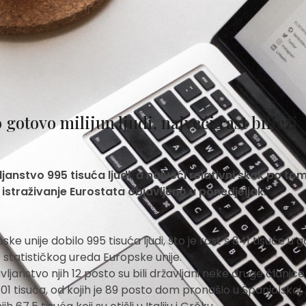
gotovo milijun ljudi, najveći rast bilježi
janstvo 995 tisuća ljudi, a najveći relativni skok po to
e istraživanje Eurostata objavljeno u ponedjeljak.
ke unije dobilo 995 tisuća ljudi, što je rast s 841 tisuće u g
je statističkog ureda Europske unije.
janstvo njih 12 posto su bili državljani neke druge članice
01 tisuća, od kojih je 89 posto dom pronašlo u Španjolskoj, Ita