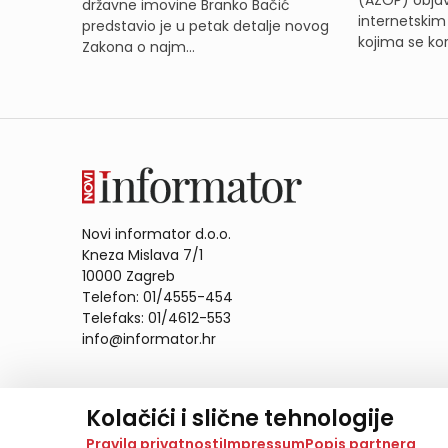
(AZOP) objav
državne imovine Branko Bačić
internetskim
predstavio je u petak detalje novog
kojima se kor
Zakona o najm...
Novi informator d.o.o.
Kneza Mislava 7/1
10000 Zagreb
Telefon: 01/4555-454
Telefaks: 01/4612-553
info@informator.hr
PRATITE NAS:
Kolačići i slične tehnologije
Na našoj web stranici koristimo kolačiće i slične te
Pravila privatnosti
Impressum
Popis partnera