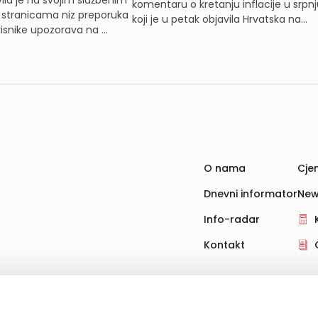
ila je na svojim službenim
komentaru o kretanju inflacije u srpnj
 stranicama niz preporuka
koji je u petak objavila Hrvatska na...
isnike upozorava na ...
O nama
Cjen
Dnevni informator
New
Info-radar
Kontakt
hnologije za pohranu, čitanje i obradu informacija na vašem uređ