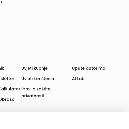
u,
ik
Uvjeti kupnje
Upute autorima
sletter
Uvjeti korištenja
AI Lab
Kalkulatori
Pravila zaštite
privatnosti
Obrasci
aju. Time poboljšavamo korisničko iskustvo,