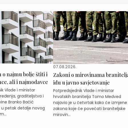
07.08.2026.
o najmu bolje štiti i
Zakoni o mirovinama branitelj
e, ali i najmodavce
idu u javno savjetovanje
k Vlade i ministar
Potpredsjednik Vlade i ministar
eđenja, graditeljstva i
hrvatskih branitelja Tomo Medved
ine Branko Bačić
najavio je u četvrtak kako će izmjene
e u petak detalje novog
zakona koje će povećati braniteljske
m...
mirovin...