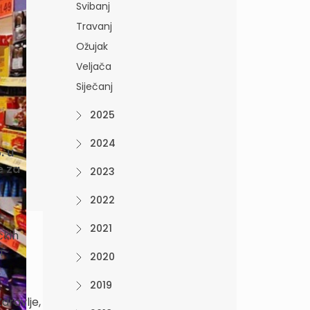
Svibanj
Travanj
Ožujak
Veljača
Siječanj
2025
2024
. u
e za
2023
2022
2021
čkih
h
2020
,
2019
dravlje,