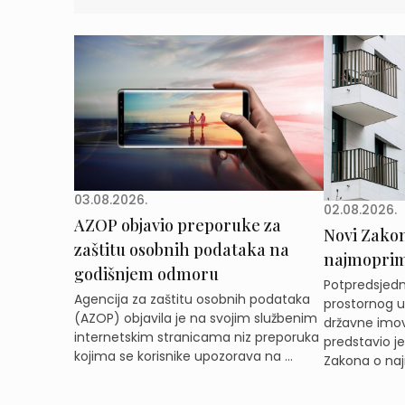
03.08.2026.
02.08.2026.
AZOP objavio preporuke za
Novi Zakon 
zaštitu osobnih podataka na
najmoprimc
godišnjem odmoru
Potpredsjedni
Agencija za zaštitu osobnih podataka
prostornog ur
(AZOP) objavila je na svojim službenim
državne imov
internetskim stranicama niz preporuka
predstavio j
kojima se korisnike upozorava na ...
Zakona o naj