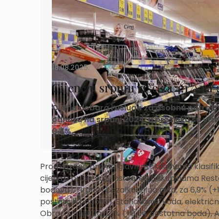
18.08.2025.
Cijene u srpnju više za 4,1% na 
Cijene dobara i usluga za osobnu potrošn
odnosu na srpanj 2024. u prosjeku su više 
0,4%.
Promatrano prema glavnim skupinama klasifikac
cijena u prosjeku je ostvaren u skupinama Resto
bodova), Hrana i bezalkoholna pića, za 6,9% (+1
postotnih bodova), Stanovanje, voda, električna 
Obrazovanje, za 5,9% (+0,04 postotna boda), Al