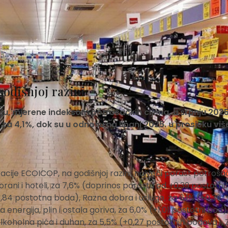
godišnjoj razini
ju, mjerene indeksom potrošačkih cijena, u srpnju 2025
za 4,1%, dok su u odnosu na lipanj 2025. u prosjeku viš
ije ECOICOP, na godišnjoj razini, najveći porast potroša
rani i hoteli, za 7,6% (doprinos porastu od +0,39 postotni
,84 postotna boda), Razna dobra i usluge, za 6,1% (+0,39
energija, plin i ostala goriva, za 6,0% (+1,01 postotni bod)
koholna pića i duhan, za 5,5% (+0,27 postotnih bodova), Z