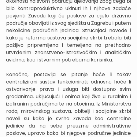
okolnosti na svom području djelovanja zbog čega bi
bilo kontraproduktivno ukinuti ih i njihove zadaće
povjeriti Zavodu koji će poslove za cijelo državno
područje obavljati iz svog sjedišta u Zagrebu i putem
nekolicine područnih jedinica. Stručnjaci navode i
kako je reforma sustava socijalne skrbi trebala biti
pažljivo pripremljena i temeljena na prethodno
utvrđenim znanstveno-istraživačkim i analitičkim
uvidima, kao i stvarnim potrebama korisnika.
Konačno, postavlja se pitanje hoće li takav
centralizirani sustav funkcionirati, odnosno hoće li
ostvarivanje prava i usluga biti dostupno svim
građanima, uključujući i onima koji žive u ruralnim i
izoliranim područjima te na otocima. Iz Ministarstva
rada, mirovinskog sustava, obitelji i socijalne skrbi
naveli su kako je svrha Zavoda kao centralne
jedinice da na sebe preuzme administrativne
poslove, upravo kako bi njegove područne jedinice