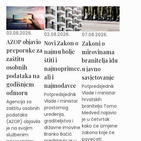
03.08.2026.
02.08.2026.
07.08.2026.
AZOP objavio
Novi Zakon o
Zakoni o
preporuke za
najmu bolje
mirovinama
zaštitu
štiti i
branitelja idu
osobnih
najmoprimce,
u javno
podataka na
ali i
savjetovanje
godišnjem
najmodavce
Potpredsjednik
odmoru
Vlade i ministar
Potpredsjednik
hrvatskih
Vlade i ministar
Agencija za
branitelja Tomo
prostornog
zaštitu osobnih
Medved najavio
uređenja,
podataka
je u četvrtak
graditeljstva i
(AZOP) objavila
kako će izmjene
državne imovine
je na svojim
zakona koje će
Branko Bačić
službenim
povećati
predstavio je u