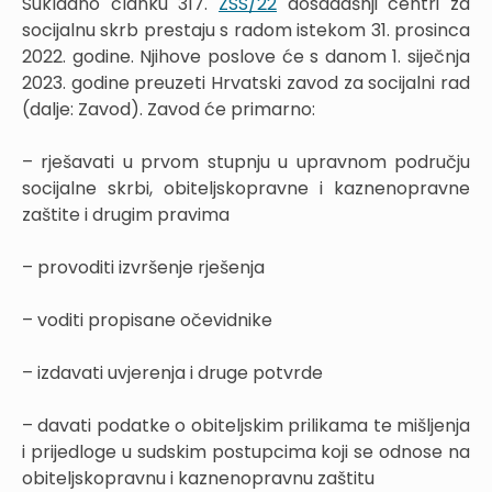
Sukladno članku 317.
ZSS/22
dosadašnji centri za
socijalnu skrb prestaju s radom istekom 31. prosinca
2022. godine. Njihove poslove će s danom 1. siječnja
2023. godine preuzeti Hrvatski zavod za socijalni rad
(dalje: Zavod). Zavod će primarno:
– rješavati u prvom stupnju u upravnom području
socijalne skrbi, obiteljskopravne i kaznenopravne
zaštite i drugim pravima
– provoditi izvršenje rješenja
– voditi propisane očevidnike
– izdavati uvjerenja i druge potvrde
– davati podatke o obiteljskim prilikama te mišljenja
i prijedloge u sudskim postupcima koji se odnose na
obiteljskopravnu i kaznenopravnu zaštitu