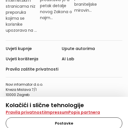
internetskim
braniteljske
petak detalje
stranicama niz
mirovin...
novog Zakona o
preporuka
najm...
kojima se
korisnike
upozorava na ...
Uvjeti kupnje
Upute autorima
Uvjeti korištenja
AI Lab
Pravila zaštite privatnosti
Novi informator d.o.o.
Kneza Mislava 7/1
10000 Zagreb
Telefon: 01/4555-454
Kolačići i slične tehnologije
Telefaks: 01/4612-553
info@informator.hr
Na našoj web stranici koristimo kolačiće i slične
Pravila privatnosti
Impressum
Popis partnera
tehnologije za pohranu, čitanje i obradu informacija na
vašem uređaju. Time poboljšavamo korisničko iskustvo,
Postavke
PRATITE NAS:
analiziramo promet na stranici te prikazujemo sadržaje i