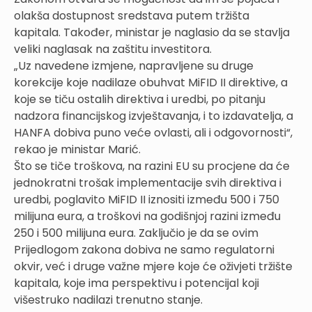
olakša dostupnost sredstava putem tržišta
kapitala. Također, ministar je naglasio da se stavlja
veliki naglasak na zaštitu investitora.
„Uz navedene izmjene, napravljene su druge
korekcije koje nadilaze obuhvat MiFID II direktive, a
koje se tiču ostalih direktiva i uredbi, po pitanju
nadzora financijskog izvještavanja, i to izdavatelja, a
HANFA dobiva puno veće ovlasti, ali i odgovornosti“,
rekao je ministar Marić.
Što se tiče troškova, na razini EU su procjene da će
jednokratni trošak implementacije svih direktiva i
uredbi, poglavito MiFID II iznositi između 500 i 750
milijuna eura, a troškovi na godišnjoj razini između
250 i 500 milijuna eura. Zaključio je da se ovim
Prijedlogom zakona dobiva ne samo regulatorni
okvir, već i druge važne mjere koje će oživjeti tržište
kapitala, koje ima perspektivu i potencijal koji
višestruko nadilazi trenutno stanje.