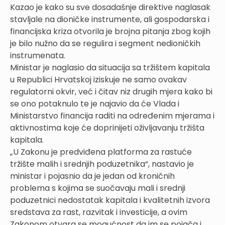
Kazao je kako su sve dosadašnje direktive naglasak
stavljale na dioničke instrumente, ali gospodarska i
financijska kriza otvorila je brojna pitanja zbog kojih
je bilo nužno da se regulira i segment nedioničkih
instrumenata.
Ministar je naglasio da situacija sa tržištem kapitala
u Republici Hrvatskoj iziskuje ne samo ovakav
regulatorni okvir, već i čitav niz drugih mjera kako bi
se ono potaknulo te je najavio da će Vlada i
Ministarstvo financija raditi na određenim mjerama i
aktivnostima koje će doprinijeti oživljavanju tržišta
kapitala.
„U Zakonu je predviđena platforma za rastuće
tržište malih i srednjih poduzetnika“, nastavio je
ministar i pojasnio da je jedan od kroničnih
problema s kojima se suočavaju mali i srednji
poduzetnici nedostatak kapitala i kvalitetnih izvora
sredstava za rast, razvitak i investicije, a ovim
Zakonom otvara se mogućnost da im se pojača i