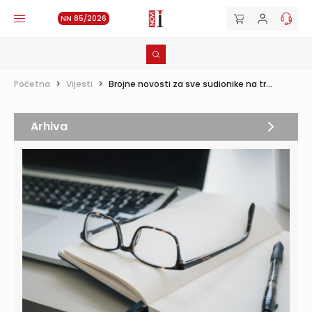
NN 85/2026
Početna
>
Vijesti
>
Brojne novosti za sve sudionike na tr...
Arhiva