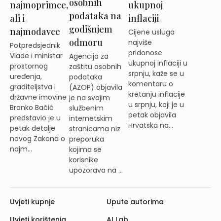
osobnih
najmoprimce,
ukupnoj
podataka na
ali i
inflaciji
godišnjem
najmodavce
Cijene usluga
odmoru
najviše
Potpredsjednik
pridonose
Vlade i ministar
Agencija za
ukupnoj inflaciji u
prostornog
zaštitu osobnih
srpnju, kaže se u
uređenja,
podataka
komentaru o
graditeljstva i
(AZOP) objavila
kretanju inflacije
državne imovine
je na svojim
u srpnju, koji je u
Branko Bačić
službenim
petak objavila
predstavio je u
internetskim
Hrvatska na...
petak detalje
stranicama niz
novog Zakona o
preporuka
najm...
kojima se
korisnike
upozorava na ...
Uvjeti kupnje
Upute autorima
Uvjeti korištenja
AI Lab