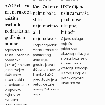
02.08.2026.
02.08.2026.
AZOP objavio
Novi Zakon o
HNB: Cijene
preporuke za
najmu bolje
usluga najviše
zaštitu
štiti i
pridonose
osobnih
najmoprimce,
ukupnoj
podataka na
ali i
inflaciji
godišnjem
najmodavce
Cijene usluga
odmoru
najviše
Potpredsjednik
pridonose
Vlade i ministar
Agencija za
ukupnoj inflaciji u
prostornog
zaštitu osobnih
srpnju, kaže se u
uređenja,
podataka
komentaru o
graditeljstva i
(AZOP) objavila
kretanju inflacije
državne imovine
je na svojim
u srpnju, koji je u
Branko Bačić
službenim
petak objavila
predstavio je u
internetskim
Hrvatska na...
petak detalje
stranicama niz
novog Zakona o
preporuka
najm...
kojima se
korisnike
upozorava na ...