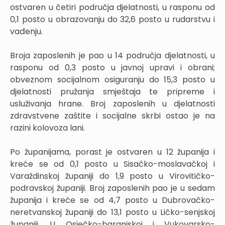
ostvaren u četiri područja djelatnosti, u rasponu od
0,1 posto u obrazovanju do 32,6 posto u rudarstvu i
vađenju.
Broja zaposlenih je pao u 14 područja djelatnosti, u
rasponu od 0,3 posto u javnoj upravi i obrani;
obveznom socijalnom osiguranju do 15,3 posto u
djelatnosti pružanja smještaja te pripreme i
usluživanja hrane. Broj zaposlenih u djelatnosti
zdravstvene zaštite i socijalne skrbi ostao je na
razini kolovoza lani.
Po županijama, porast je ostvaren u 12 županija i
kreće se od 0,1 posto u Sisačko-moslavačkoj i
Varaždinskoj županiji do 1,9 posto u Virovitičko-
podravskoj županiji. Broj zaposlenih pao je u sedam
županija i kreće se od 4,7 posto u Dubrovačko-
neretvanskoj županiji do 13,1 posto u Ličko-senjskoj
županiji. U Osječko-baranjskoj i Vukovarsko-