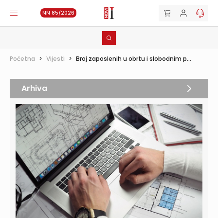
NN 85/2026
Početna
>
Vijesti
>
Broj zaposlenih u obrtu i slobodnim p...
Arhiva