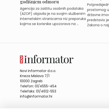
godišnjem odmoru
Potpredsjedni
Agencija za zaštitu osobnih podataka
prostornog ur
(AZOP) objavila je na svojim službenim
državne imov
internetskim stranicama niz preporuka
predstavio j
kojima se korisnike upozorava na ...
Zakona o naj
Novi informator d.o.o.
Kneza Mislava 7/1
10000 Zagreb
Telefon: 01/4555-454
Telefaks: 01/4612-553
info@informator.hr