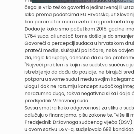
Predsjednik Udruge hrvatskih sudaca upozorio
čega je vrlo teško govoriti o jedinstvenoj ili usta
Iako prema podatcima EU Hrvatska, uz Sloveniju
kao parametar mora uzeti i broj predmeta koji
Dodao je kako smo početkom 2015. godine imal
1.764 suca, ali unatoč tome došlo je do smanje
Govoreći o percepciji sudaca u hrvatskom društ
prateći medije, slušajući političare, neke odvjet
zla, leglo korupcije, odnosno da su dio problema 
"Najveći problem s kojim se sudstvo suočava je
istrebljenja do dođu do pozicije, ne birajući sr
potporu u svome sudu i među svojim kolegama, n
ulogu i dok ne razumiju koncept sudačkog integr
nerazumno dugo, takva negativna slika i dalje 
predsjednik Vrhovnog suda.
Sessa smatra kako odgovornost za sliku o sudstvu 
odlučuju o financijama, pišu zakone te, "više ili
Predsjednik Državnoga sudbenog vijeća (DSV) Že
u ovom sazivu DSV-a, sudjelovalo 698 kandidat