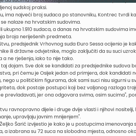
 je da sucima rad otežavaju česte zakonodavne promjene
ljenoj sudskoj praksi.
, ima najveći broj sudaca po stanovniku, Kontrec tvrdi k
 se nalaze na hrvatskim sudovima.
i ukupno 1.910 sudaca, a danas na hrvatskim sudovima i
nja broja neriješenih predmeta.
vu, predsjednik Vrhovnog suda Đuro Sessa ocijenio je kak
nike ili državne odvjetnike, moglo zaključiti da su suci uzr
a ne rješenja, iako to nije tako.
 taj dojam. Sve dok se kandidati za predsjednike sudova b
edstva, pri čemu je Osijek jedan od primjera, dok kandidati 
ego u političkim figurama, dok sami suci nisu sigurni u s
iteta, dok postoje postupci koji bez valjanog razloga traj
će prevladavati, jer ona odgovara svima, osim sucima", por
ravnopravno dijele i druge dvije vlasti i njihovi nositelji, k
 manje, upravljaju javnim mnijenjem".
ljko Šarić izvijestio je kako je u postupcima imenovanja 
a, a izabrana su 72 suca na slobodna mjesta, odnosno oko