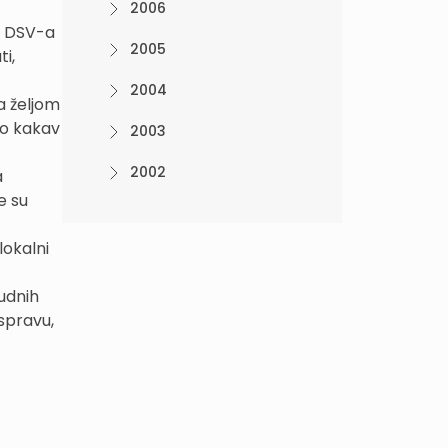
2006
a DSV-a
2005
i,
2004
a željom
lo kakav
2003
2002
a
e su
lokalni
sudnih
aspravu,