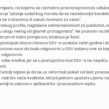
o mjesto, na kojemu se razmatra pravna ispravnost odluk
o je "pitanje sudačkog morala da se nezadovoljni kandidat
ne tračevima, ili vukući novinare za rukav".
enskog profila, naglašene zainteresiranosti za publicitet, s
zmu ulogu nekog od glavnih protagonista". Ne pozivam na bi
tram ih lošim primjerom, istaknuo je Šarić.
 postupak izbora članova DSV-a za iduće četiri godine i d
je pozvao suce da budu odgovorni i u DSV izaberu one za koj
i odgovorno.
z vaše sredine, jer se u postupcima kod DSV-a ne raspliću 
rić.
Turkalj najavio je da se, uz reformski paket od šest pravo
radi što veće kvalitete, biti još jednom upućeni u javnu r
emiji te zakona o vježbeničko-pravosudnom ispitu.