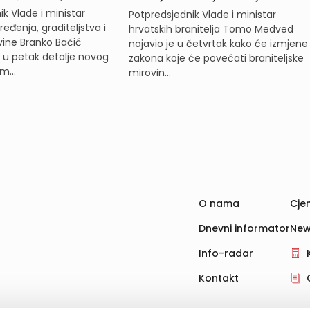
k Vlade i ministar
Potpredsjednik Vlade i ministar
eđenja, graditeljstva i
hrvatskih branitelja Tomo Medved
ine Branko Bačić
najavio je u četvrtak kako će izmjene
e u petak detalje novog
zakona koje će povećati braniteljske
m...
mirovin...
O nama
Cjen
Dnevni informator
New
Info-radar
Kontakt