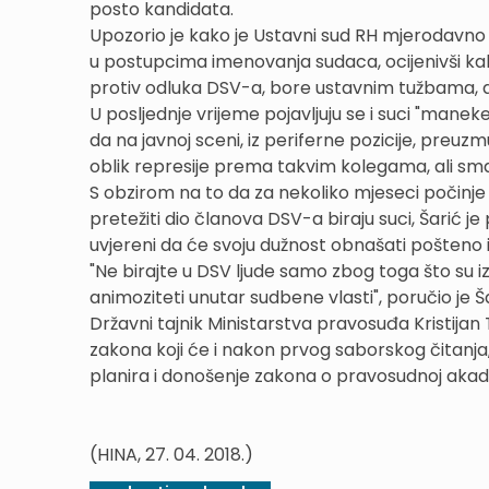
posto kandidata.
Upozorio je kako je Ustavni sud RH mjerodavn
u postupcima imenovanja sudaca, ocijenivši kak
protiv odluka DSV-a, bore ustavnim tužbama, a 
U posljednje vrijeme pojavljuju se i suci "manek
da na javnoj sceni, iz periferne pozicije, preu
oblik represije prema takvim kolegama, ali sma
S obzirom na to da za nekoliko mjeseci počinje
pretežiti dio članova DSV-a biraju suci, Šarić 
uvjereni da će svoju dužnost obnašati pošteno 
"Ne birajte u DSV ljude samo zbog toga što su i
animoziteti unutar sudbene vlasti", poručio je Ša
Državni tajnik Ministarstva pravosuđa Kristijan 
zakona koji će i nakon prvog saborskog čitanja, 
planira i donošenje zakona o pravosudnoj akad
(HINA, 27. 04. 2018.)