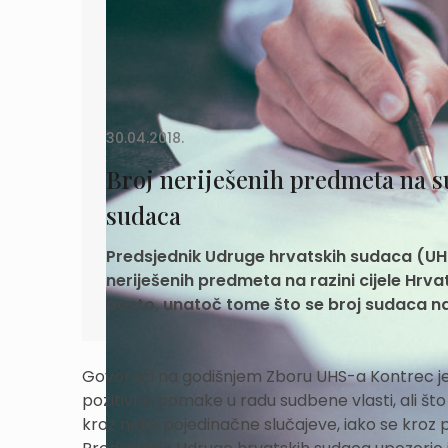
30.04.2018.
Broj neriješenih predmeta na
sudaca
Predsjednik Udruge hrvatskih sudaca (UHS)
neriješenih predmeta na razini cijele Hr
posto, unatoč tome što se broj sudaca n
Govoreći na godišnjem Zboru UHS-a Kontrec je
pozitivne pomake u radu sudbene vlasti, ali št
kroz neke pojedinačne slučajeve, iako se kroz 