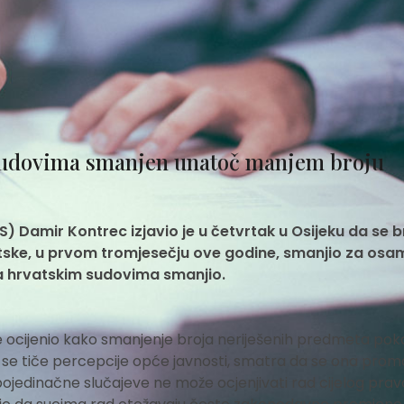
 sudovima smanjen unatoč manjem broju
 Damir Kontrec izjavio je u četvrtak u Osijeku da se b
vatske, u prvom tromjesečju ove godine, smanjio za osa
a hrvatskim sudovima smanjio.
 ocijenio kako smanjenje broja neriješenih predmeta pok
o se tiče percepcije opće javnosti, smatra da se ona prom
pojedinačne slučajeve ne može ocjenjivati rad cijelog pra