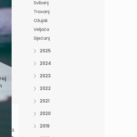
Svibanj
Travanj
Ožujak
Veljača
Siječanj
2025
2024
2023
roj
m
2022
2021
2020
azuje
atra
2019
vosuđa.