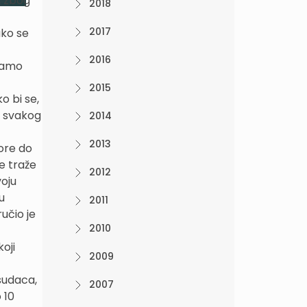
, zbog
2018
2017
ako se
2016
mamo
2015
o bi se,
ok svakog
2014
2013
ore do
ne traže
2012
voju
u
2011
učio je
2010
oji
2009
sudaca,
2007
 10