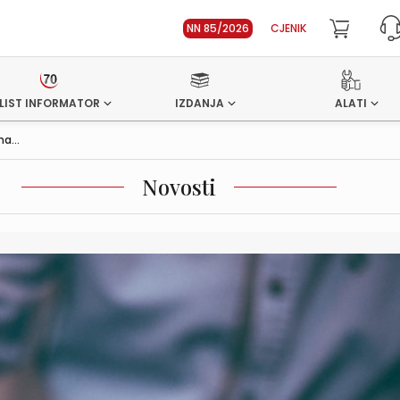
NN 85/2026
CJENIK
LIST INFORMATOR
IZDANJA
ALATI
a...
Novosti