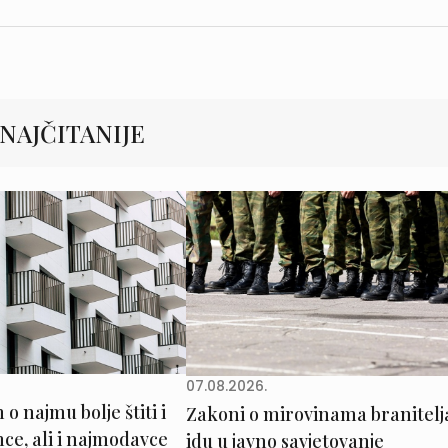
NAJČITANIJE
07.08.2026.
o najmu bolje štiti i
Zakoni o mirovinama branitelj
e, ali i najmodavce
idu u javno savjetovanje