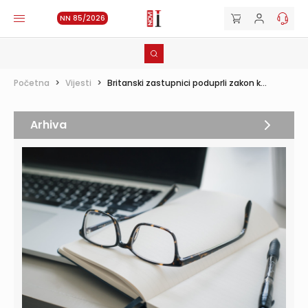
NN 85/2026
Početna
>
Vijesti
>
Britanski zastupnici poduprli zakon k...
Arhiva