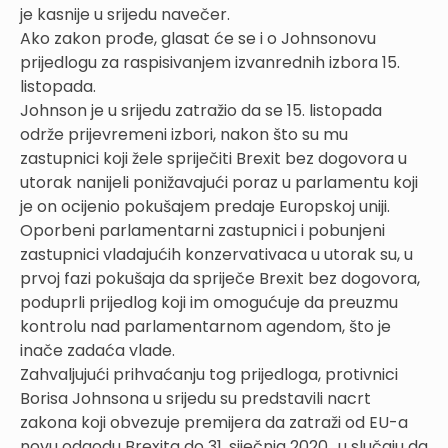
je kasnije u srijedu navečer.
Ako zakon prođe, glasat će se i o Johnsonovu
prijedlogu za raspisivanjem izvanrednih izbora 15.
listopada.
Johnson je u srijedu zatražio da se 15. listopada
održe prijevremeni izbori, nakon što su mu
zastupnici koji žele spriječiti Brexit bez dogovora u
utorak nanijeli ponižavajući poraz u parlamentu koji
je on ocijenio pokušajem predaje Europskoj uniji.
Oporbeni parlamentarni zastupnici i pobunjeni
zastupnici vladajućih konzervativaca u utorak su, u
prvoj fazi pokušaja da spriječe Brexit bez dogovora,
poduprli prijedlog koji im omogućuje da preuzmu
kontrolu nad parlamentarnom agendom, što je
inače zadaća vlade.
Zahvaljujući prihvaćanju tog prijedloga, protivnici
Borisa Johnsona u srijedu su predstavili nacrt
zakona koji obvezuje premijera da zatraži od EU-a
novu odgodu Brexita do 31. siječnja 2020., u slučaju da