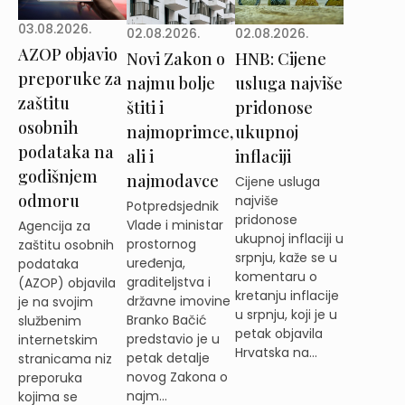
03.08.2026.
02.08.2026.
02.08.2026.
AZOP objavio
Novi Zakon o
HNB: Cijene
preporuke za
najmu bolje
usluga najviše
zaštitu
štiti i
pridonose
osobnih
najmoprimce,
ukupnoj
podataka na
ali i
inflaciji
godišnjem
najmodavce
Cijene usluga
odmoru
najviše
Potpredsjednik
pridonose
Vlade i ministar
Agencija za
ukupnoj inflaciji u
prostornog
zaštitu osobnih
srpnju, kaže se u
uređenja,
podataka
komentaru o
graditeljstva i
(AZOP) objavila
kretanju inflacije
državne imovine
je na svojim
u srpnju, koji je u
Branko Bačić
službenim
petak objavila
predstavio je u
internetskim
Hrvatska na...
petak detalje
stranicama niz
novog Zakona o
preporuka
najm...
kojima se