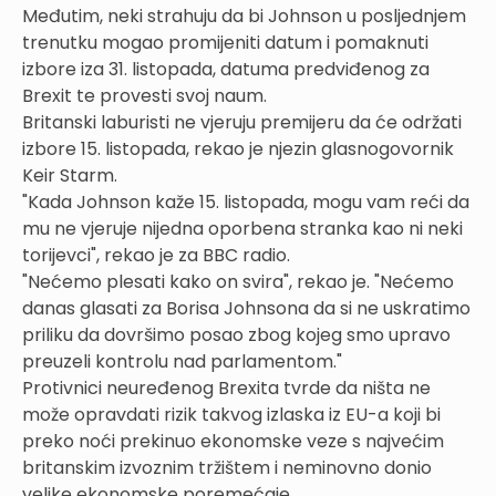
Međutim, neki strahuju da bi Johnson u posljednjem
trenutku mogao promijeniti datum i pomaknuti
izbore iza 31. listopada, datuma predviđenog za
Brexit te provesti svoj naum.
Britanski laburisti ne vjeruju premijeru da će održati
izbore 15. listopada, rekao je njezin glasnogovornik
Keir Starm.
"Kada Johnson kaže 15. listopada, mogu vam reći da
mu ne vjeruje nijedna oporbena stranka kao ni neki
torijevci", rekao je za BBC radio.
"Nećemo plesati kako on svira", rekao je. "Nećemo
danas glasati za Borisa Johnsona da si ne uskratimo
priliku da dovršimo posao zbog kojeg smo upravo
preuzeli kontrolu nad parlamentom."
Protivnici neuređenog Brexita tvrde da ništa ne
može opravdati rizik takvog izlaska iz EU-a koji bi
preko noći prekinuo ekonomske veze s najvećim
britanskim izvoznim tržištem i neminovno donio
velike ekonomske poremećaje.