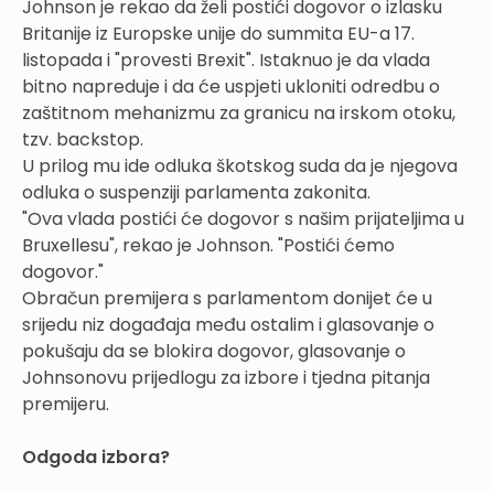
Johnson je rekao da želi postići dogovor o izlasku
Britanije iz Europske unije do summita EU-a 17.
listopada i "provesti Brexit". Istaknuo je da vlada
bitno napreduje i da će uspjeti ukloniti odredbu o
zaštitnom mehanizmu za granicu na irskom otoku,
tzv. backstop.
U prilog mu ide odluka škotskog suda da je njegova
odluka o suspenziji parlamenta zakonita.
"Ova vlada postići će dogovor s našim prijateljima u
Bruxellesu", rekao je Johnson. "Postići ćemo
dogovor."
Obračun premijera s parlamentom donijet će u
srijedu niz događaja među ostalim i glasovanje o
pokušaju da se blokira dogovor, glasovanje o
Johnsonovu prijedlogu za izbore i tjedna pitanja
premijeru.
Odgoda izbora?