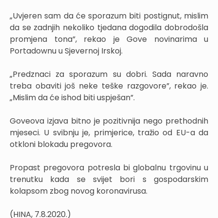
„Uvjeren sam da će sporazum biti postignut, mislim
da se zadnjih nekoliko tjedana dogodila dobrodošla
promjena tona”, rekao je Gove novinarima u
Portadownu u Sjevernoj Irskoj.
„Predznaci za sporazum su dobri. Sada naravno
treba obaviti još neke teške razgovore”, rekao je.
„Mislim da će ishod biti uspješan”.
Goveova izjava bitno je pozitivnija nego prethodnih
mjeseci. U svibnju je, primjerice, tražio od EU-a da
otkloni blokadu pregovora.
Propast pregovora potresla bi globalnu trgovinu u
trenutku kada se svijet bori s gospodarskim
kolapsom zbog novog koronavirusa.
(HINA, 7.8.2020.)