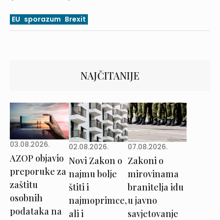
EU
sporazum
Brexit
NAJČITANIJE
03.08.2026.
02.08.2026.
07.08.2026.
AZOP objavio
Novi Zakon o
Zakoni o
preporuke za
najmu bolje
mirovinama
zaštitu
štiti i
branitelja idu
osobnih
najmoprimce,
u javno
podataka na
ali i
savjetovanje