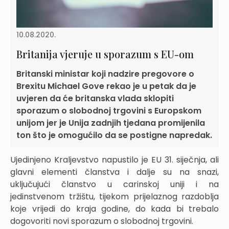
10.08.2020.
​​​​​​​Britanija vjeruje u sporazum s EU-om
Britanski ministar koji nadzire pregovore o
Brexitu Michael Gove rekao je u petak da je
uvjeren da će britanska vlada sklopiti
sporazum o slobodnoj trgovini s Europskom
unijom jer je Unija zadnjih tjedana promijenila
ton što je omogućilo da se postigne napredak.
Ujedinjeno Kraljevstvo napustilo je EU 31. siječnja, ali
glavni elementi članstva i dalje su na snazi,
uključujući članstvo u carinskoj uniji i na
jedinstvenom tržištu, tijekom prijelaznog razdoblja
koje vrijedi do kraja godine, do kada bi trebalo
dogovoriti novi sporazum o slobodnoj trgovini.