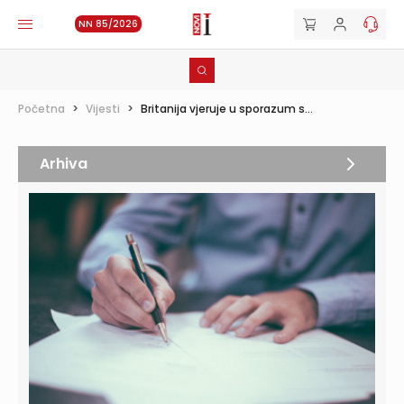
NN 85/2026
Početna
>
Vijesti
>
​​​​​​​Britanija vjeruje u sporazum s...
Arhiva