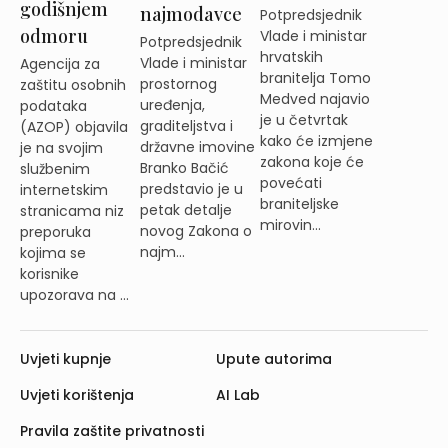
godišnjem
najmodavce
Potpredsjednik
odmoru
Vlade i ministar
Potpredsjednik
hrvatskih
Vlade i ministar
Agencija za
branitelja Tomo
prostornog
zaštitu osobnih
Medved najavio
uređenja,
podataka
je u četvrtak
graditeljstva i
(AZOP) objavila
kako će izmjene
državne imovine
je na svojim
zakona koje će
Branko Bačić
službenim
povećati
predstavio je u
internetskim
braniteljske
petak detalje
stranicama niz
mirovin...
novog Zakona o
preporuka
najm...
kojima se
korisnike
upozorava na ...
Uvjeti kupnje
Upute autorima
Uvjeti korištenja
AI Lab
Pravila zaštite privatnosti