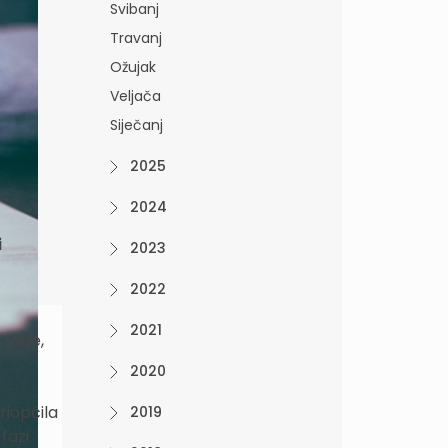
Svibanj
Travanj
Ožujak
Veljača
Siječanj
2025
2024
i
2023
2022
2021
unije,
2020
riopćila
2019
fazi