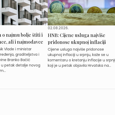
02.08.2026.
o najmu bolje štiti i
HNB: Cijene usluga najviše
e, ali i najmodavce
pridonose ukupnoj inflaciji
k Vlade i ministar
Cijene usluga najviše pridonose
eđenja, graditeljstva i
ukupnoj inflaciji u srpnju, kaže se u
ine Branko Bačić
komentaru o kretanju inflacije u srpnj
e u petak detalje novog
koji je u petak objavila Hrvatska na...
m...