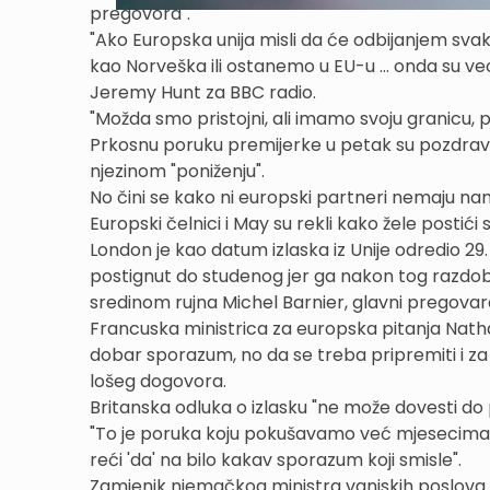
pregovora".
"Ako Europska unija misli da će odbijanjem svak
kao Norveška ili ostanemo u EU-u ... onda su ve
Jeremy Hunt za BBC radio.
"Možda smo pristojni, ali imamo svoju granicu, pa
Prkosnu poruku premijerke u petak su pozdravili
njezinom "poniženju".
No čini se kako ni europski partneri nemaju nam
Europski čelnici i May su rekli kako žele postić
London je kao datum izlaska iz Unije odredio 29
postignut do studenog jer ga nakon tog razdoblj
sredinom rujna Michel Barnier, glavni pregovar
Francuska ministrica za europska pitanja Nathal
dobar sporazum, no da se treba pripremiti i za 
lošeg dogovora.
Britanska odluka o izlasku "ne može dovesti do 
"To je poruka koju pokušavamo već mjesecima 
reći 'da' na bilo kakav sporazum koji smisle".
Zamjenik njemačkog ministra vanjskih poslova 