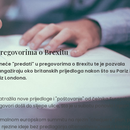
 pregovorima o Brexitu
e neće "predati" u pregovorima o Brexitu te je pozvala
angažiraju oko britanskih prijedloga nakon što su Pariz 
 iz Londona.
ražila nove prijedloge i "poštovanje" od čelnika Europske 
ori došli do slijepe ulice, što je u subotu ponovio i njezin
ormalnom europskom summitu na njezin "chequers" plan, p
ju njezine ideje bez predlaganja alternativa u "ovako kasnoj 