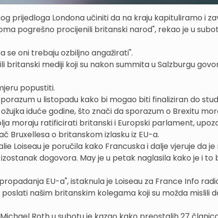
og prijedloga Londona učiniti da na kraju kapituliramo i z
oma pogrešno procijenili britanski narod", rekao je u subo
 se oni trebaju ozbiljno angažirati".
 britanski mediji koji su nakon summita u Salzburgu govori
jeru popustiti.
i sporazum u listopadu kako bi mogao biti finaliziran do stu
. ožujka iduće godine, što znači da sporazum o Brexitu mora
a moraju ratificirati britanski i Europski parlament, upozo
ač Bruxellesa o britanskom izlasku iz EU-a.
ie Loiseau je poručila kako Francuska i dalje vjeruje da j
izostanak dogovora. May je u petak naglasila kako je i to 
propadanja EU-a", istaknula je Loiseau za France Info radi
poslati našim britanskim kolegama koji su možda mislili
Michael Roth u subotu je kazao kako preostalih 27 članic