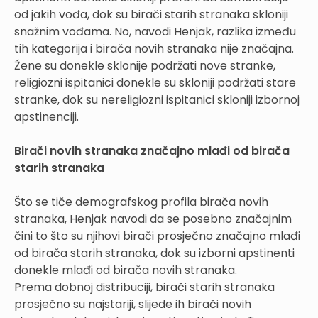
od jakih vođa, dok su birači starih stranaka skloniji
snažnim vođama. No, navodi Henjak, razlika između
tih kategorija i birača novih stranaka nije značajna.
Žene su donekle sklonije podržati nove stranke,
religiozni ispitanici donekle su skloniji podržati stare
stranke, dok su nereligiozni ispitanici skloniji izbornoj
apstinenciji.
Birači novih stranaka značajno mlađi od birača
starih stranaka
Što se tiče demografskog profila birača novih
stranaka, Henjak navodi da se posebno značajnim
čini to što su njihovi birači prosječno značajno mlađi
od birača starih stranaka, dok su izborni apstinenti
donekle mlađi od birača novih stranaka.
Prema dobnoj distribuciji, birači starih stranaka
prosječno su najstariji, slijede ih birači novih