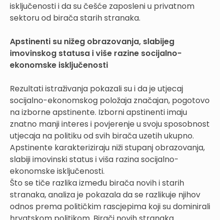
isključenosti i da su češće zaposleni u privatnom
sektoru od birača starih stranaka.
Apstinenti su nižeg obrazovanja, slabijeg
imovinskog statusa i više razine socijalno-
ekonomske isključenosti
Rezultati istraživanja pokazali su i da je utjecaj
socijalno-ekonomskog položaja značajan, pogotovo
na izborne apstinente. Izborni apstinenti imaju
znatno manji interes i povjerenje u svoju sposobnost
utjecaja na politiku od svih birača uzetih ukupno.
Apstinente karakteriziraju niži stupanj obrazovanja,
slabiji imovinski status i viša razina socijalno-
ekonomske isključenosti.
Što se tiče razlika između birača novih i starih
stranaka, analiza je pokazala da se razlikuje njihov
odnos prema političkim rascjepima koji su dominirali
hrvatskom politikom. Birači novih stranaka