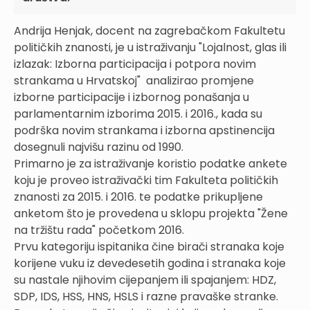
Andrija Henjak, docent na zagrebačkom Fakultetu
političkih znanosti, je u istraživanju "Lojalnost, glas ili
izlazak: Izborna participacija i potpora novim
strankama u Hrvatskoj" analizirao promjene
izborne participacije i izbornog ponašanja u
parlamentarnim izborima 2015. i 2016., kada su
podrška novim strankama i izborna apstinencija
dosegnuli najvišu razinu od 1990.
Primarno je za istraživanje koristio podatke ankete
koju je proveo istraživački tim Fakulteta političkih
znanosti za 2015. i 2016. te podatke prikupljene
anketom što je provedena u sklopu projekta "Žene
na tržištu rada" početkom 2016.
Prvu kategoriju ispitanika čine birači stranaka koje
korijene vuku iz devedesetih godina i stranaka koje
su nastale njihovim cijepanjem ili spajanjem: HDZ,
SDP, IDS, HSS, HNS, HSLS i razne pravaške stranke.