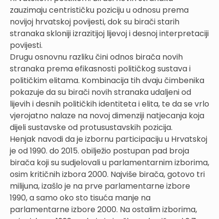
zauzimaju centrističku poziciju u odnosu prema
novijoj hrvatskoj povijesti, dok su birači starih
stranaka skloniji izrazitijoj lijevoj i desnoj interpretaciji
povijesti.
Drugu osnovnu razliku čini odnos birača novih
stranaka prema efikasnosti političkog sustava i
političkim elitama. Kombinacija tih dvaju čimbenika
pokazuje da su birači novih stranaka udaljeni od
lijevih i desnih političkih identiteta i elita, te da se vrlo
vjerojatno nalaze na novoj dimenziji natjecanja koja
dijeli sustavske od protusustavskih pozicija.
Henjak navodi da je izbornu participaciju u Hrvatskoj
je od 1990. do 2015. obilježio postupan pad broja
birača koji su sudjelovali u parlamentarnim izborima,
osim kritičnih izbora 2000. Najviše birača, gotovo tri
milijuna, izašlo je na prve parlamentarne izbore
1990, a samo oko sto tisuća manje na
parlamentarne izbore 2000. Na ostalim izborima,