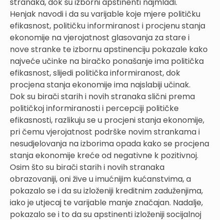
stranaka, dok su izborni apstinenti najmlađi.
Henjak navodi i da su varijable koje mjere političku
efikasnost, političku informiranost i procjenu stanja
ekonomije na vjerojatnost glasovanja za stare i
nove stranke te izbornu apstinenciju pokazale kako
najveće učinke na biračko ponašanje ima politička
efikasnost, slijedi politička informiranost, dok
procjena stanja ekonomije ima najslabiji učinak.
Dok su birači starih i novih stranaka slični prema
političkoj informiranosti i percepciji političke
efikasnosti, razlikuju se u procjeni stanja ekonomije,
pri čemu vjerojatnost podrške novim strankama i
nesudjelovanja na izborima opada kako se procjena
stanja ekonomije kreće od negativne k pozitivnoj.
Osim što su birači starih i novih stranaka
obrazovaniji, oni žive u imućnijim kućanstvima, a
pokazalo se i da su izloženiji kreditnim zaduženjima,
iako je utjecaj te varijable manje značajan. Nadalje,
pokazalo se i to da su apstinenti izloženiji socijalnoj