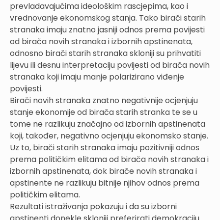
prevladavajućima ideološkim rascjepima, kao i
vrednovanje ekonomskog stanja. Tako birači starih
stranaka imaju znatno jasniji odnos prema povijesti
od birača novih stranaka i izbornih apstinenata,
odnosno birači starih stranaka skloniji su prihvatiti
lijevu ili desnu interpretaciju povijesti od birača novih
stranaka koji imaju manje polarizirano viđenje
povijesti.
Birači novih stranaka znatno negativnije ocjenjuju
stanje ekonomije od birača starih stranka te se u
tome ne razlikuju značajno od izbornih apstinenata
koji, također, negativno ocjenjuju ekonomsko stanje.
Uz to, birači starih stranaka imaju pozitivniji odnos
prema političkim elitama od birača novih stranaka i
izbornih apstinenata, dok birače novih stranaka i
apstinente ne razlikuju bitnije njihov odnos prema
političkim elitama.
Rezultati istraživanja pokazuju i da su izborni
apstinenti donekle skloniji preferirati demokraciju