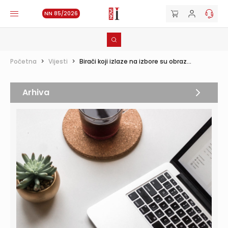
NN 85/2026
Početna
>
Vijesti
>
Birači koji izlaze na izbore su obraz...
Arhiva