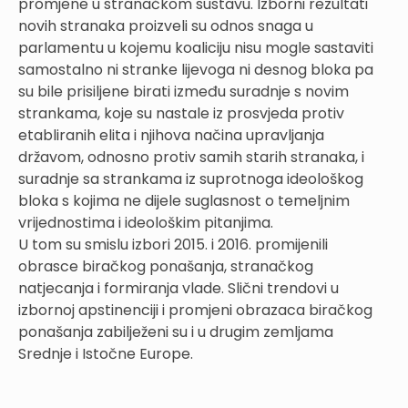
promjene u stranačkom sustavu. Izborni rezultati
novih stranaka proizveli su odnos snaga u
parlamentu u kojemu koaliciju nisu mogle sastaviti
samostalno ni stranke lijevoga ni desnog bloka pa
su bile prisiljene birati između suradnje s novim
strankama, koje su nastale iz prosvjeda protiv
etabliranih elita i njihova načina upravljanja
državom, odnosno protiv samih starih stranaka, i
suradnje sa strankama iz suprotnoga ideološkog
bloka s kojima ne dijele suglasnost o temeljnim
vrijednostima i ideološkim pitanjima.
U tom su smislu izbori 2015. i 2016. promijenili
obrasce biračkog ponašanja, stranačkog
natjecanja i formiranja vlade. Slični trendovi u
izbornoj apstinenciji i promjeni obrazaca biračkog
ponašanja zabilježeni su i u drugim zemljama
Srednje i Istočne Europe.