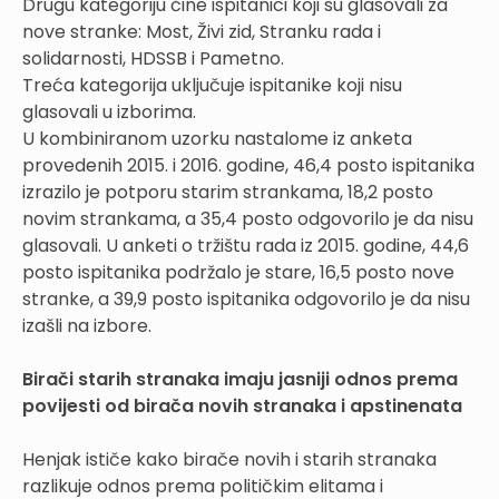
Drugu kategoriju čine ispitanici koji su glasovali za
nove stranke: Most, Živi zid, Stranku rada i
solidarnosti, HDSSB i Pametno.
Treća kategorija uključuje ispitanike koji nisu
glasovali u izborima.
U kombiniranom uzorku nastalome iz anketa
provedenih 2015. i 2016. godine, 46,4 posto ispitanika
izrazilo je potporu starim strankama, 18,2 posto
novim strankama, a 35,4 posto odgovorilo je da nisu
glasovali. U anketi o tržištu rada iz 2015. godine, 44,6
posto ispitanika podržalo je stare, 16,5 posto nove
stranke, a 39,9 posto ispitanika odgovorilo je da nisu
izašli na izbore.
Birači starih stranaka imaju jasniji odnos prema
povijesti od birača novih stranaka i apstinenata
Henjak ističe kako birače novih i starih stranaka
razlikuje odnos prema političkim elitama i