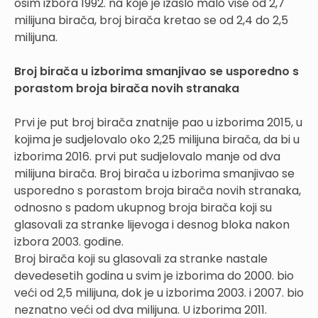
osim izbora 1992. na koje je izašlo malo više od 2,7
milijuna birača, broj birača kretao se od 2,4 do 2,5
milijuna.
Broj birača u izborima smanjivao se usporedno s
porastom broja birača novih stranaka
Prvi je put broj birača znatnije pao u izborima 2015, u
kojima je sudjelovalo oko 2,25 milijuna birača, da bi u
izborima 2016. prvi put sudjelovalo manje od dva
milijuna birača. Broj birača u izborima smanjivao se
usporedno s porastom broja birača novih stranaka,
odnosno s padom ukupnog broja birača koji su
glasovali za stranke lijevoga i desnog bloka nakon
izbora 2003. godine.
Broj birača koji su glasovali za stranke nastale
devedesetih godina u svim je izborima do 2000. bio
veći od 2,5 milijuna, dok je u izborima 2003. i 2007. bio
neznatno veći od dva milijuna. U izborima 2011.