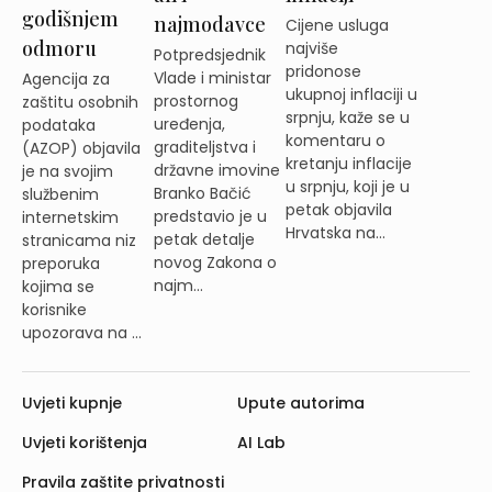
godišnjem
najmodavce
Cijene usluga
odmoru
najviše
Potpredsjednik
pridonose
Vlade i ministar
Agencija za
ukupnoj inflaciji u
prostornog
zaštitu osobnih
srpnju, kaže se u
uređenja,
podataka
komentaru o
graditeljstva i
(AZOP) objavila
kretanju inflacije
državne imovine
je na svojim
u srpnju, koji je u
Branko Bačić
službenim
petak objavila
predstavio je u
internetskim
Hrvatska na...
petak detalje
stranicama niz
novog Zakona o
preporuka
najm...
kojima se
korisnike
upozorava na ...
Uvjeti kupnje
Upute autorima
Uvjeti korištenja
AI Lab
Pravila zaštite privatnosti