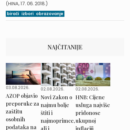
(HINA, 17. 06. 2018.)
birači
izbori
obrazovanje
NAJČITANIJE
03.08.2026.
02.08.2026.
02.08.2026.
AZOP objavio
Novi Zakon o
HNB: Cijene
preporuke za
najmu bolje
usluga najviše
zaštitu
štiti i
pridonose
osobnih
najmoprimce,
ukupnoj
podataka na
ali i
inflaciji