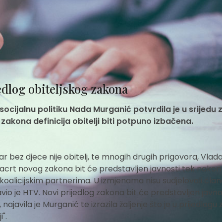
jedlog obiteljskog zakona
 socijalnu politiku Nada Murganić potvrdila je u srijedu 
akona definicija obitelji biti potpuno izbačena.
ar bez djece nije obitelj, te mnogih drugih prigovora, Vlada 
Nacrt novog zakona bit će predstavljen javnosti tek nakon
 koalicijskim partnerima. U izmjenama nisu sudjelovali član
avio je HTV. Novi prijedlog zakona bit će predstavljen javno
javila je Murganić te izrazila žaljenje što je u prijedlogu
".