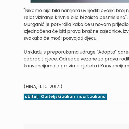
"Nikome nije bila namjera uvrijediti ovoliki broj
relativiziranje krivnje bilo bi zaista besmisleno"
Murganić je potvrdila kako će u novom prijedlog
Izjednačena će biti prava bračne zajednice, iz
svakako će moći posvajati djecu.
U skladu s preporukama udruge "Adopta" odred
dobrobit djece. Odredbe vezane za prava rodite
konvencijama o pravima djeteta i Konvencijom 
(HINA, 11. 10. 2017.)
obitelj
Obiteljski zakon
nacrt zakona