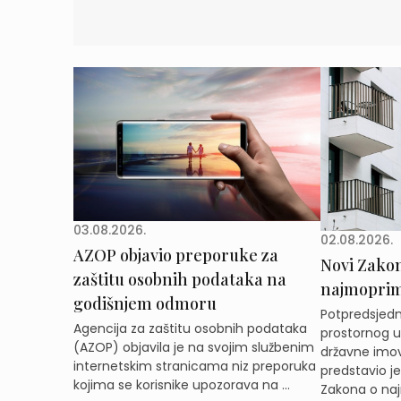
03.08.2026.
02.08.2026.
AZOP objavio preporuke za
Novi Zakon 
zaštitu osobnih podataka na
najmoprimc
godišnjem odmoru
Potpredsjedni
Agencija za zaštitu osobnih podataka
prostornog ur
(AZOP) objavila je na svojim službenim
državne imov
internetskim stranicama niz preporuka
predstavio j
kojima se korisnike upozorava na ...
Zakona o naj