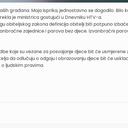
 naših građana. Moja isprika, jednostavno se dogodilo. Bilo 
, rekla je ministrica gostujući u Dnevniku HTV-a.
u obiteljskog zakona definicija obitelji biti potpuno izbač
vanbračne zajednice i parova bez djece. Izvanbračni paro
be koje su vezane za posvajanje djece bit će usmjerene 
lja da odlučuju o odgoju i obrazovanju djece bit će uskla
o ljudskim pravima.