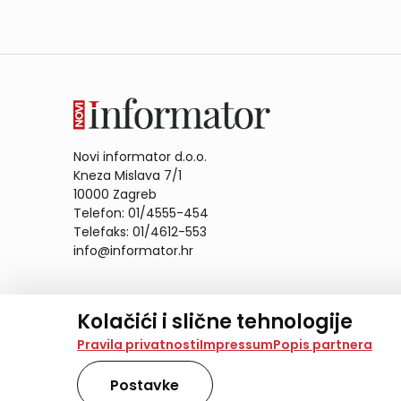
Novi informator d.o.o.
Kneza Mislava 7/1
10000 Zagreb
Telefon: 01/4555-454
Telefaks: 01/4612-553
info@informator.hr
PRATITE NAS:
Kolačići i slične tehnologije
Na našoj web stranici koristimo kolačiće i slične te
Pravila privatnosti
Impressum
Popis partnera
analiziramo promet na stranici te prikazujemo sadržaje
također koriste ove tehnologije.
Postavke
Odabirom opcije „Samo nužno“ prihvaćate samo one ko