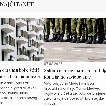
NAJČITANIJE
07.08.2026.
o najmu bolje štiti i
Zakoni o mirovinama branitelj
e, ali i najmodavce
idu u javno savjetovanje
k Vlade i ministar
Potpredsjednik Vlade i ministar
eđenja, graditeljstva i
hrvatskih branitelja Tomo Medved
ine Branko Bačić
najavio je u četvrtak kako će izmjene
e u petak detalje novog
zakona koje će povećati braniteljske
m...
mirovin...