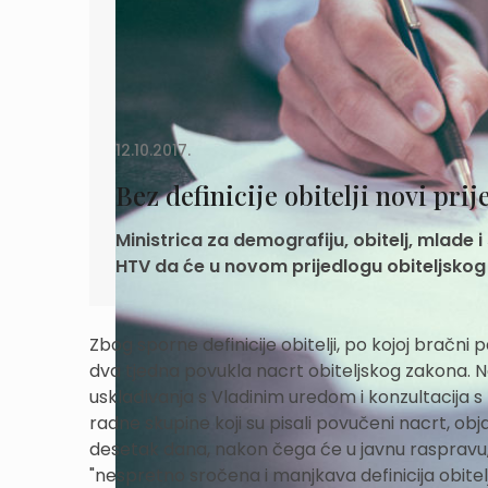
12.10.2017.
Bez definicije obitelji novi pri
Ministrica za demografiju, obitelj, mlade i
HTV da će u novom prijedlogu obiteljskog z
Zbog sporne definicije obitelji, po kojoj bračni p
dva tjedna povukla nacrt obiteljskog zakona. 
usklađivanja s Vladinim uredom i konzultacija s
radne skupine koji su pisali povučeni nacrt, obj
desetak dana, nakon čega će u javnu raspravu, na
"nespretno sročena i manjkava definicija obitelji