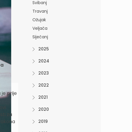
Svibanj
Travanj
Ožujak
Veljača
Siječanj
2025
2024
za
2023
2022
je prije
2021
ovi
2020
sti za
 zakona
2019