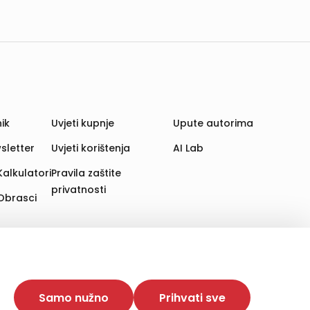
ik
Uvjeti kupnje
Upute autorima
sletter
Uvjeti korištenja
AI Lab
Kalkulatori
Pravila zaštite
privatnosti
Obrasci
aju. Time poboljšavamo korisničko iskustvo,
 više web stranica i uređaja u tu svrhu. Naši partneri
Samo nužno
Prihvati sve
e. Opcija „Prihvati sve“ omogućuje postavljanje i