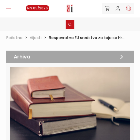
NN 85/2026
Početna
>
Vijesti
>
Bespovratna EU sredstva za koja se Hr...
Arhiva