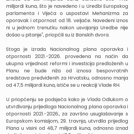
milijardi kuna, što je navedeno i u Uredbi Europskog
parlamenta i Vijeća o uspostavi Mehanizma za
oporavak i otpornost od 18. veljače. Navedeni iznos
ni u jednom trenutku nakon usvajanja Uredbe nije
došao u pitanje", priopćili su iz Banskih dvora.
Stoga je izrada Nacionalnog plana oporavka i
otpornosti 2021.-2026. provedena na način da
ukupna vrijednost reformi i investicija predloženih u
Planu ne bude niža od iznosa bespovratnih
sredstava predviđenih za Hrvatsku, odnosno manja
od 47,5 milijardi kuna, ističe se u reakciji Vlade RH.
U priopćenju se podsjeća kako je Vlada Odlukom o
utvrđivanju prijedloga Nacionalnog plana oporavka i
otpornosti 2021.-2026., za završno usuglašavanje s
Europskom komisijom, 29. travnja, utvrdila prijedlog
Plana u visini od 48,7 milijardi kuna, odnosno iznad