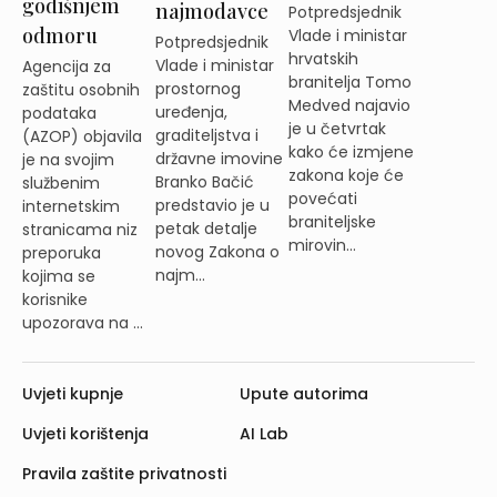
godišnjem
najmodavce
Potpredsjednik
odmoru
Vlade i ministar
Potpredsjednik
hrvatskih
Vlade i ministar
Agencija za
branitelja Tomo
prostornog
zaštitu osobnih
Medved najavio
uređenja,
podataka
je u četvrtak
graditeljstva i
(AZOP) objavila
kako će izmjene
državne imovine
je na svojim
zakona koje će
Branko Bačić
službenim
povećati
predstavio je u
internetskim
braniteljske
petak detalje
stranicama niz
mirovin...
novog Zakona o
preporuka
najm...
kojima se
korisnike
upozorava na ...
Uvjeti kupnje
Upute autorima
Uvjeti korištenja
AI Lab
Pravila zaštite privatnosti