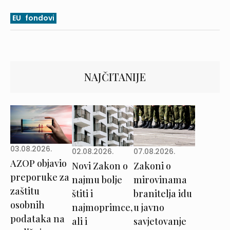
EU
fondovi
NAJČITANIJE
03.08.2026.
02.08.2026.
07.08.2026.
AZOP objavio
Novi Zakon o
Zakoni o
preporuke za
najmu bolje
mirovinama
zaštitu
štiti i
branitelja idu
osobnih
najmoprimce,
u javno
podataka na
ali i
savjetovanje