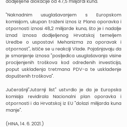
dodijeljene alokacije od 47,5 milijardi kuna.
"Naknadnim usuglašavanjem s Europskom
komisijom, ukupan traženi iznos iz Plana oporavka i
otpornosti iznosi 48,2 milijarde kuna, što je i nadalje
iznad iznosa dodijeljenog Hrvatskoj temeljem
Uredbe o uspostavi Mehanizma za oporavak i
otpornost", ističe se u reakciji Vlade. Pojašnjavaju da
je smanjenje iznosa "posljedica usuglašavanja visine
procijenjenih troškova kod određenih investicija,
poput usklađenja tretmana PDV-a te usklađenje
dopuštenih troškova".
Jučerašnji"Jutarnji list" ustvrdio je da je Europska
komisija revidirala Nacionalni plan oporavka i
otpornosti i da Hrvatskoj iz EU "dolazi milijarda kuna
manje".
(HINA, 14. 6. 2021.)