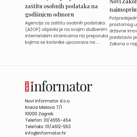
Novi Zakon 
zaštitu osobnih podataka na
najmoprimc
godišnjem odmoru
Potpredsjedni
Agencija za zaštitu osobnih podataka
prostornog ur
(AZOP) objavila je na svojim službenim
državne imov
internetskim stranicama niz preporuka
predstavio j
kojima se korisnike upozorava na ...
Zakona o naj
Novi informator d.o.o.
Kneza Mislava 7/1
10000 Zagreb
Telefon: 01/4555-454
Telefaks: 01/4612-553
info@informator.hr