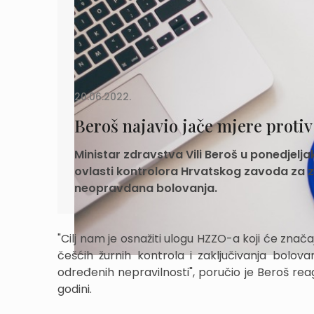
20.06.2022.
Beroš najavio jače mjere protiv
Ministar zdravstva Vili Beroš u ponedjeljak
ovlasti kontrolora Hrvatskog zavoda za z
neopravdana bolovanja.
"Cilj nam je osnažiti ulogu HZZO-a koji će zna
češćih žurnih kontrola i zaključivanja bolo
određenih nepravilnosti", poručio je Beroš rea
godini.