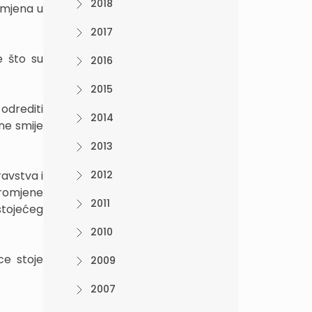
2018
zmjena u
2017
e što su
2016
2015
odrediti
2014
ne smije
2013
ravstva i
2012
promjene
2011
stojećeg
2010
ce stoje
2009
2007