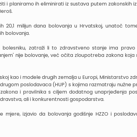
ti i planiramo ih eliminirati iz sustava putem zakonskih i
Beroš.
ih 20,1 milijun dana bolovanja u Hrvatskoj, unatoč tom
ih bolovanja.
bolesniku, zatraži li to zdravstveno stanje ima pravo 
anjem' nije bolovanje, već očita zloupotreba zakona koja 
skoj kao i modele drugih zemalja u Europi, Ministarstvo zd
m udrugom poslodavaca (HUP) s kojima razmatraju nužne 
 zakona i pravilnika s ciljem dodatnog unaprjeđenja po
dravstva, ali i konkurentnosti gospodarstva.
ke mjere, izjavio da bolovanja godišnje HZZO i poslodav