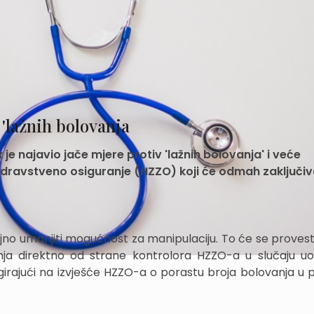
 'lažnih bolovanja
 je najavio jače mjere protiv 'lažnih bolovanja' i veće
dravstveno osiguranje (HZZO) koji će odmah zaključiv
čajno umanjiti mogućnost za manipulaciju. To će se proves
vanja direktno od strane kontrolora HZZO-a u slučaju u
girajući na izvješće HZZO-a o porastu broja bolovanja u p