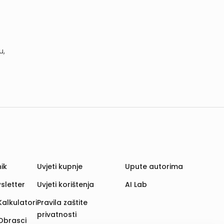
u,
ik
Uvjeti kupnje
Upute autorima
sletter
Uvjeti korištenja
AI Lab
Kalkulatori
Pravila zaštite
privatnosti
Obrasci