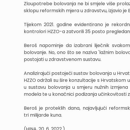
Zloupotrebe bolovanja ne bi smjele više prolazi
sklopu reformskih mjera u zdravstvu, izjavio je 
Tijekom 2021. godine evidentirano je rekordn
kontrolori HZZO-a zatvorili 35 posto pregledan
Beroš napominje da izabrani liječnik svakom 
bolovanje. No, ono što se naziva 'lažnim bolov
postojati u zdravstvenom sustavu.
Analizirajući postojeći sustav bolovanja u Hrvat
HZZO održali su šire konzultacije s Hrvatsko
u sustavu bolovanja u smjeru nužnih izmjena
modela te u konačnici podizanja učinkovitosti z
Beroš je proteklih dana, najavljujući reforms
tri milijarde kuna.
(HINA, 20. 6. 2022.)