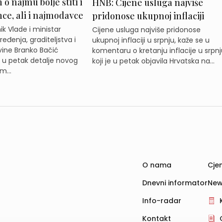
o najmu bolje štiti i
HNB: Cijene usluga najviše
e, ali i najmodavce
pridonose ukupnoj inflaciji
k Vlade i ministar
Cijene usluga najviše pridonose
eđenja, graditeljstva i
ukupnoj inflaciji u srpnju, kaže se u
ine Branko Bačić
komentaru o kretanju inflacije u srpnj
e u petak detalje novog
koji je u petak objavila Hrvatska na...
m...
O nama
Cjen
Dnevni informator
New
Info-radar
Kontakt