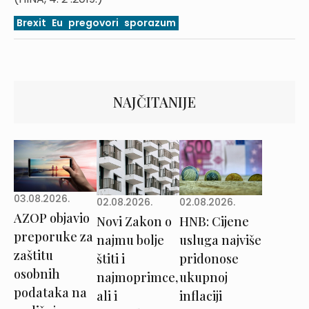
Brexit
Eu
pregovori
sporazum
NAJČITANIJE
03.08.2026.
02.08.2026.
02.08.2026.
AZOP objavio
Novi Zakon o
HNB: Cijene
preporuke za
najmu bolje
usluga najviše
zaštitu
štiti i
pridonose
osobnih
najmoprimce,
ukupnoj
podataka na
ali i
inflaciji