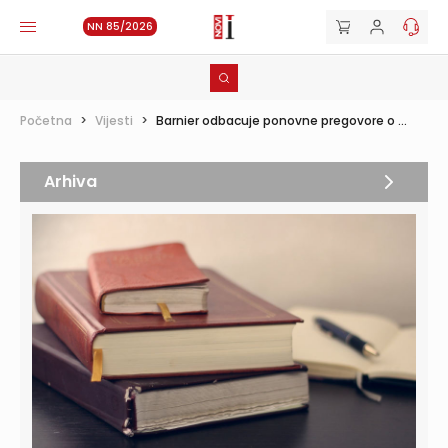
NN 85/2026
Početna
>
Vijesti
>
Barnier odbacuje ponovne pregovore o ...
Arhiva