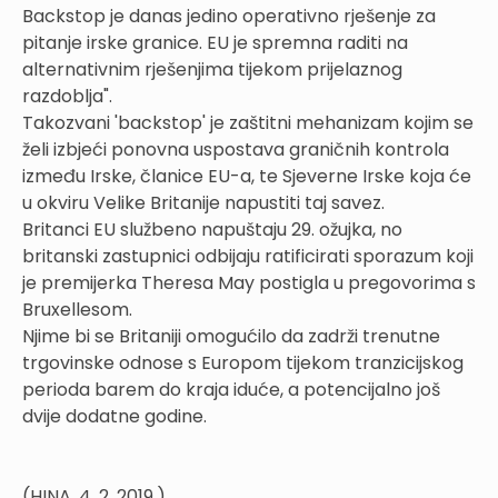
Backstop je danas jedino operativno rješenje za
pitanje irske granice. EU je spremna raditi na
alternativnim rješenjima tijekom prijelaznog
razdoblja".
Takozvani 'backstop' je zaštitni mehanizam kojim se
želi izbjeći ponovna uspostava graničnih kontrola
između Irske, članice EU-a, te Sjeverne Irske koja će
u okviru Velike Britanije napustiti taj savez.
Britanci EU službeno napuštaju 29. ožujka, no
britanski zastupnici odbijaju ratificirati sporazum koji
je premijerka Theresa May postigla u pregovorima s
Bruxellesom.
Njime bi se Britaniji omogućilo da zadrži trenutne
trgovinske odnose s Europom tijekom tranzicijskog
perioda barem do kraja iduće, a potencijalno još
dvije dodatne godine.
(HINA, 4. 2 .2019.)