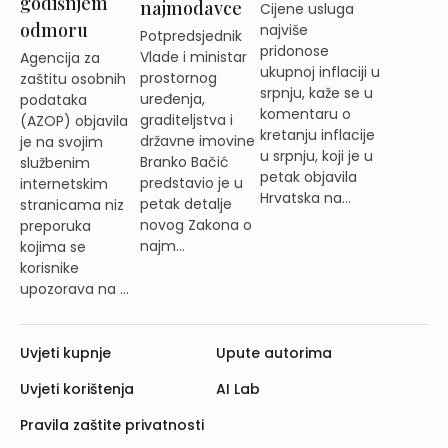
godišnjem
najmodavce
Cijene usluga
odmoru
najviše
Potpredsjednik
pridonose
Vlade i ministar
Agencija za
ukupnoj inflaciji u
prostornog
zaštitu osobnih
srpnju, kaže se u
uređenja,
podataka
komentaru o
graditeljstva i
(AZOP) objavila
kretanju inflacije
državne imovine
je na svojim
u srpnju, koji je u
Branko Bačić
službenim
petak objavila
predstavio je u
internetskim
Hrvatska na...
petak detalje
stranicama niz
novog Zakona o
preporuka
najm...
kojima se
korisnike
upozorava na ...
Uvjeti kupnje
Upute autorima
Uvjeti korištenja
AI Lab
Pravila zaštite privatnosti