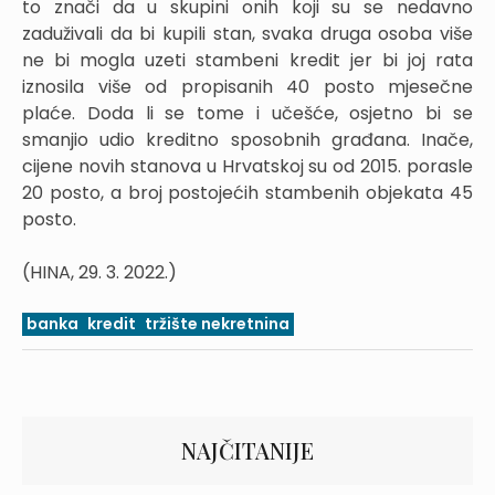
to znači da u skupini onih koji su se nedavno
zaduživali da bi kupili stan, svaka druga osoba više
ne bi mogla uzeti stambeni kredit jer bi joj rata
iznosila više od propisanih 40 posto mjesečne
plaće. Doda li se tome i učešće, osjetno bi se
smanjio udio kreditno sposobnih građana. Inače,
cijene novih stanova u Hrvatskoj su od 2015. porasle
20 posto, a broj postojećih stambenih objekata 45
posto.
(HINA, 29. 3. 2022.)
banka
kredit
tržište nekretnina
NAJČITANIJE