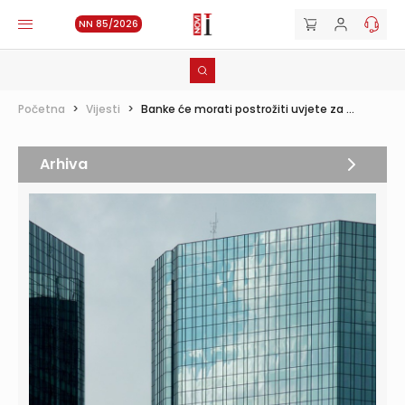
NN 85/2026
Početna
>
Vijesti
>
Banke će morati postrožiti uvjete za ...
Arhiva