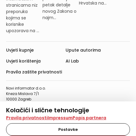
Hrvatska na...
petak detalje
stranicama niz
novog Zakona o
preporuka
najm...
kojima se
korisnike
upozorava na ...
Uvjeti kupnje
Upute autorima
Uvjeti korištenja
AI Lab
Pravila zaštite privatnosti
Novi informator d.o.o.
Kneza Mislava 7/1
10000 Zagreb
Telefon: 01/4555-454
Kolačići i slične tehnologije
Telefaks: 01/4612-553
info@informator.hr
Na našoj web stranici koristimo kolačiće i slične
Pravila privatnosti
Impressum
Popis partnera
tehnologije za pohranu, čitanje i obradu informacija na
vašem uređaju. Time poboljšavamo korisničko iskustvo,
Postavke
PRATITE NAS:
analiziramo promet na stranici te prikazujemo sadržaje i