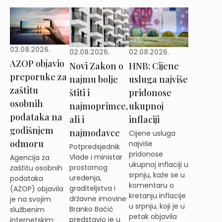
03.08.2026.
02.08.2026.
02.08.2026.
AZOP objavio
Novi Zakon o
HNB: Cijene
preporuke za
najmu bolje
usluga najviše
zaštitu
štiti i
pridonose
osobnih
najmoprimce,
ukupnoj
podataka na
ali i
inflaciji
godišnjem
najmodavce
Cijene usluga
odmoru
najviše
Potpredsjednik
pridonose
Vlade i ministar
Agencija za
ukupnoj inflaciji u
prostornog
zaštitu osobnih
srpnju, kaže se u
uređenja,
podataka
komentaru o
graditeljstva i
(AZOP) objavila
kretanju inflacije
državne imovine
je na svojim
u srpnju, koji je u
Branko Bačić
službenim
petak objavila
predstavio je u
internetskim