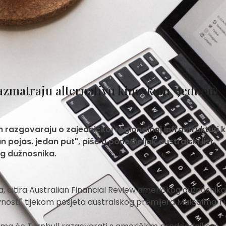
 razmatraju alternativu kineskom "Jednom
an razgovaraju o zajedničkoj regionalnoj infrastrukturi 
an pojas. jedan put", piše u ponedjeljak australski list,
g dužnosnika.
a, citira Australian Financial Review američkog dužnosnika,
vnosti" tijekom posjeta australskog premijera Malcolma T