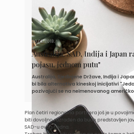
20.02.2018.
Australija, SAD, Indija i Japan
pojasu, jednom putu"
Australija, Sjedinjene Države, Indija i Jap
bi bila alternativa kineskoj inicijativi "Jed
pozivajući se na neimenovanog američko
Plan četiri regionalna partnera još je u povojim
biti dovoljno razrađen da bude predstavljen ja
SAD-u ovog tjedna.