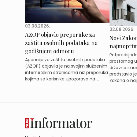
03.08.2026.
02.08.2026.
AZOP objavio preporuke za
Novi Zakon 
zaštitu osobnih podataka na
najmoprimc
godišnjem odmoru
Potpredsjedni
Agencija za zaštitu osobnih podataka
prostornog ur
(AZOP) objavila je na svojim službenim
državne imov
internetskim stranicama niz preporuka
predstavio j
kojima se korisnike upozorava na ...
Zakona o naj