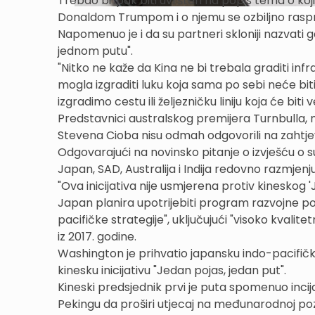
Trebao bi ipak biti uvršten na popis tema o k
Donaldom Trumpom i o njemu se ozbiljno rasprav
Napomenuo je i da su partneri skloniji nazvat
jednom putu".
"Nitko ne kaže da Kina ne bi trebala graditi infra
mogla izgraditi luku koja sama po sebi neće bit
izgradimo cestu ili željezničku liniju koja će biti 
Predstavnici australskog premijera Turnbulla, mi
Stevena Cioba nisu odmah odgovorili na zahtjev
Odgovarajući na novinsko pitanje o izvješću o su
Japan, SAD, Australija i Indija redovno razmjenj
"Ova inicijativa nije usmjerena protiv kineskog 
Japan planira upotrijebiti program razvojne p
pacifičke strategije", uključujući "visoko kvali
iz 2017. godine.
Washington je prihvatio japansku indo-pacifi
kinesku inicijativu "Jedan pojas, jedan put".
Kineski predsjednik prvi je puta spomenuo incij
Pekingu da proširi utjecaj na međunarodnoj poz