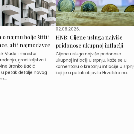
02.08.2026.
o najmu bolje štiti i
HNB: Cijene usluga najviše
e, ali i najmodavce
pridonose ukupnoj inflaciji
k Vlade i ministar
Cijene usluga najviše pridonose
eđenja, graditeljstva i
ukupnoj inflaciji u srpnju, kaže se u
ine Branko Bačić
komentaru o kretanju inflacije u srpnj
e u petak detalje novog
koji je u petak objavila Hrvatska na...
m...