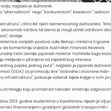
ojima će Turnbull razgovarati s američkim predsjednikom
lja, naglasio je dužnosnik.
i ga "alternativom" nego "konkurentom" kineskom "Jednom 
strukturu", citira list riječi neimenovanog dužnosnika. "Kina
i ekonomski održiva. Mi bismo je mogli učiniti održivom ako
veza", dodaje.
nistrice vanjskih poslova Julie Bishop i ministra trgovine
 da komentiraju izvješće Australian Financial Reviewa.
radnji četiri zemlje, japanski ministar Yoshihide Suga kaza
uju mišljenja o pitanjima od zajedničkog interesa.
'Jednog pojasa, jednog puta'", naglasio je japanski dužnosni
omoći (ODA) za promociju šire "slobodne i otvorene indo-
tetnu infrastrukturu", pokazuje sažetak bijele knjige o tom 
čku strategiju koju promatrači također smatraju odgovoro
ativu 2013. godine studentima u Kazahstanu. Njezin je cilj 
ornici financiranjem i gradnjom globalnih transportnih i