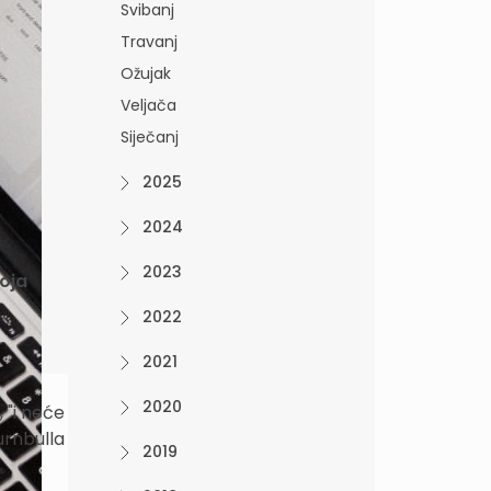
Svibanj
Travanj
Ožujak
Veljača
Siječanj
2025
2024
2023
koja
2022
2021
2020
 "i neće
urnbulla
2019