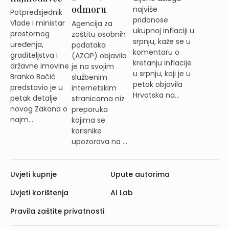
odmoru
najviše
Potpredsjednik
pridonose
Vlade i ministar
Agencija za
ukupnoj inflaciji u
prostornog
zaštitu osobnih
srpnju, kaže se u
uređenja,
podataka
komentaru o
graditeljstva i
(AZOP) objavila
kretanju inflacije
državne imovine
je na svojim
u srpnju, koji je u
Branko Bačić
službenim
petak objavila
predstavio je u
internetskim
Hrvatska na...
petak detalje
stranicama niz
novog Zakona o
preporuka
najm...
kojima se
korisnike
upozorava na ...
Uvjeti kupnje
Upute autorima
Uvjeti korištenja
AI Lab
Pravila zaštite privatnosti