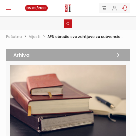
NN 85/2026
Početna
>
Vijesti
>
APN obradio sve zahtjeve za subvencio...
Arhiva