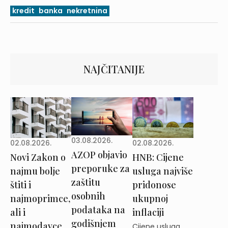
kredit
banka
nekretnina
NAJČITANIJE
03.08.2026.
02.08.2026.
02.08.2026.
AZOP objavio
Novi Zakon o
HNB: Cijene
preporuke za
najmu bolje
usluga najviše
zaštitu
štiti i
pridonose
osobnih
najmoprimce,
ukupnoj
podataka na
ali i
inflaciji
godišnjem
najmodavce
Cijene usluga