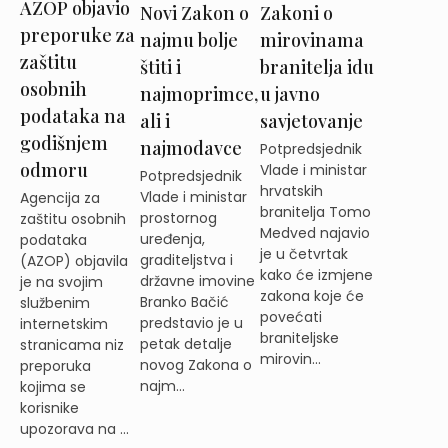
AZOP objavio
Novi Zakon o
Zakoni o
preporuke za
najmu bolje
mirovinama
zaštitu
štiti i
branitelja idu
osobnih
najmoprimce,
u javno
podataka na
ali i
savjetovanje
godišnjem
najmodavce
Potpredsjednik
odmoru
Vlade i ministar
Potpredsjednik
hrvatskih
Vlade i ministar
Agencija za
branitelja Tomo
prostornog
zaštitu osobnih
Medved najavio
uređenja,
podataka
je u četvrtak
graditeljstva i
(AZOP) objavila
kako će izmjene
državne imovine
je na svojim
zakona koje će
Branko Bačić
službenim
povećati
predstavio je u
internetskim
braniteljske
petak detalje
stranicama niz
mirovin...
novog Zakona o
preporuka
najm...
kojima se
korisnike
upozorava na ...