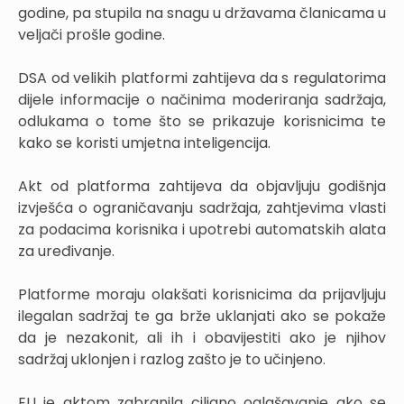
godine, pa stupila na snagu u državama članicama u
veljači prošle godine.
DSA od velikih platformi zahtijeva da s regulatorima
dijele informacije o načinima moderiranja sadržaja,
odlukama o tome što se prikazuje korisnicima te
kako se koristi umjetna inteligencija.
Akt od platforma zahtijeva da objavljuju godišnja
izvješća o ograničavanju sadržaja, zahtjevima vlasti
za podacima korisnika i upotrebi automatskih alata
za uređivanje.
Platforme moraju olakšati korisnicima da prijavljuju
ilegalan sadržaj te ga brže uklanjati ako se pokaže
da je nezakonit, ali ih i obavijestiti ako je njihov
sadržaj uklonjen i razlog zašto je to učinjeno.
EU je aktom zabranila ciljano oglašavanje ako se