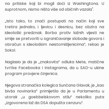
na pritiske koji bi mogli doći iz Washingtona. U
suprotnom, nismo ništa više od običnih vazala".
„Isto tako, to znači postupati na način koji sve
tretira jednako, i ljevicu i desnicu, bez obzira na
ideološki predznak. Borba protiv lažnih vijesti ne
smije se pretvoriti u ograničavanje slobode govora i
obračun s ideološkim neistomišljenicima”, rekao je
Sokol.
Naglasio je da je „znakovita” odluka Mete, matične
tvrtke Facebooka i Instagrama, da u SAD-u ukine
program provjere činjenica.
Njegova stranačka kolegica Sunčana Glavak, je „kao
bivša novinarka” primijetila da je u Parlamentu u
utorak „u goebbelskovom stilu” nekoliko puta
„izgovorena laž da DSA dopušta cenzuru”.