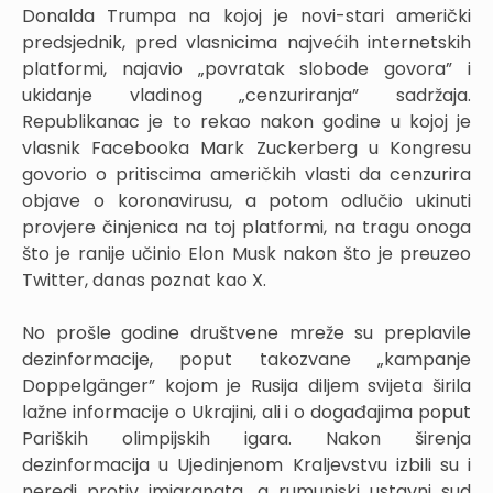
Donalda Trumpa na kojoj je novi-stari američki
predsjednik, pred vlasnicima najvećih internetskih
platformi, najavio „povratak slobode govora” i
ukidanje vladinog „cenzuriranja” sadržaja.
Republikanac je to rekao nakon godine u kojoj je
vlasnik Facebooka Mark Zuckerberg u Kongresu
govorio o pritiscima američkih vlasti da cenzurira
objave o koronavirusu, a potom odlučio ukinuti
provjere činjenica na toj platformi, na tragu onoga
što je ranije učinio Elon Musk nakon što je preuzeo
Twitter, danas poznat kao X.
No prošle godine društvene mreže su preplavile
dezinformacije, poput takozvane „kampanje
Doppelgänger” kojom je Rusija diljem svijeta širila
lažne informacije o Ukrajini, ali i o događajima poput
Pariških olimpijskih igara. Nakon širenja
dezinformacija u Ujedinjenom Kraljevstvu izbili su i
neredi protiv imigranata, a rumunjski ustavni sud