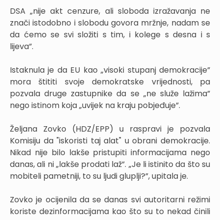
DSA „nije akt cenzure, ali sloboda izražavanja ne
znači istodobno i slobodu govora mržnje, nadam se
da ćemo se svi složiti s tim, i kolege s desna i s
lijeva”.
Istaknula je da EU kao „visoki stupanj demokracije”
mora štititi svoje demokratske vrijednosti, pa
pozvala druge zastupnike da se „ne služe lažima”
nego istinom koja „uvijek na kraju pobjeđuje”.
Željana Zovko (HDZ/EPP) u raspravi je pozvala
Komisiju da "iskoristi taj alat" u obrani demokracije.
Nikad nije bilo lakše pristupiti informacijama nego
danas, ali ni „lakše prodati laž”. „Je li istinito da što su
mobiteli pametniji, to su ljudi gluplji?”, upitala je.
Zovko je ocijenila da se danas svi autoritarni režimi
koriste dezinformacijama kao što su to nekad činili