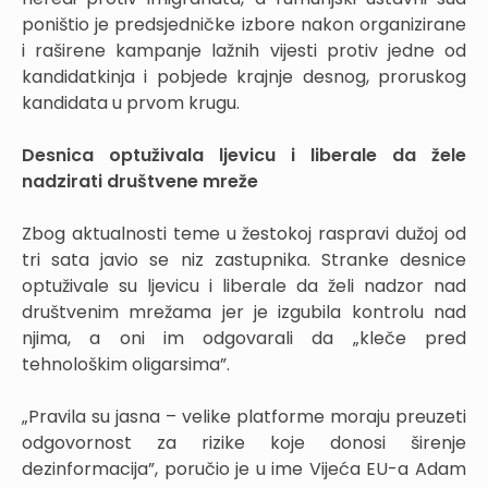
poništio je predsjedničke izbore nakon organizirane
i raširene kampanje lažnih vijesti protiv jedne od
kandidatkinja i pobjede krajnje desnog, proruskog
kandidata u prvom krugu.
Desnica optuživala ljevicu i liberale da žele
nadzirati društvene mreže
Zbog aktualnosti teme u žestokoj raspravi dužoj od
tri sata javio se niz zastupnika. Stranke desnice
optuživale su ljevicu i liberale da želi nadzor nad
društvenim mrežama jer je izgubila kontrolu nad
njima, a oni im odgovarali da „kleče pred
tehnološkim oligarsima”.
„Pravila su jasna – velike platforme moraju preuzeti
odgovornost za rizike koje donosi širenje
dezinformacija”, poručio je u ime Vijeća EU-a Adam