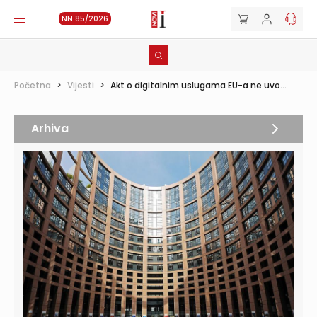
NN 85/2026
Početna
>
Vijesti
>
Akt o digitalnim uslugama EU-a ne uvo...
Arhiva