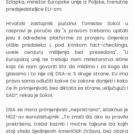
Szlapka, ministar Europske unije iz Poljske, trenutne
predsjedateljice EU-om.
Hrvatski zastupnik pučana Tomislav Sokol u
raspravi je poručio da "s pravom trebamo upitati
jesu li određene platforme za provjeru činjenica
otišle predaleko i, pod krinkom fact-checkinga,
uvele cenzuru mišljenja bez presedana". "U
Europskoj uniji ne trebaju nam ministarstva istine
koja će nam govoriti što da mislimo i za koga da
glasamo i to nije cilj DSA-a. S druge strane, EU ima
pravo sama odlučiti kakve će zakone donijeti i kako
će ih primjenjivati, bez diktata sa strane, uključujući i
SAD”, rekao je Sokol.
DSA se mora primjenjivati „nepristrano”, istaknuo je
HDZ-ov eurozastupnik. „To znači da, ako su pravila
prekršena, treba kazniti i moćne tajkune iza kojih
stoji vlada Sjedinjenih Američkih Država, bez obzira