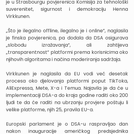
je u Strasbourgu povjerenica Komisija za tehnološki
suverenitet, sigurnost i demokraciju Henna
Virkkunen.
„Što je ilegalno offline, ilegalno je i online”, naglasila
je finska povjerenica, pa dodala da DSA osigurava
„slobodu izražavanja”, ali zahtijeva
„transparentnost” platformi prema korisnicima oko
njihovih algoritama i načina moderiranja sadržaja.
Virkkunen je naglasila da EU vodi već desetak
procesa oko djelovanja platformi poput TikToka,
AliExpressa, Mete, X-a i Temua. Najavila je da će u
implementaciji DSA-a do kraja godine raditi oko 200
ljudi te da će raditi na ubrzanju provjere poštuju li
velike platforme, njih 25, pravila EU-a.
Europski parlament je o DSA-u raspravljao dan
nakon inauguracije američkog predsjednika