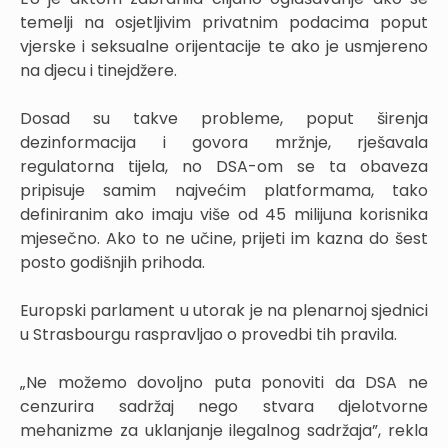
temelji na osjetljivim privatnim podacima poput
vjerske i seksualne orijentacije te ako je usmjereno
na djecu i tinejdžere.
Dosad su takve probleme, poput širenja
dezinformacija i govora mržnje, rješavala
regulatorna tijela, no DSA-om se ta obaveza
pripisuje samim najvećim platformama, tako
definiranim ako imaju više od 45 milijuna korisnika
mjesečno. Ako to ne učine, prijeti im kazna do šest
posto godišnjih prihoda.
Europski parlament u utorak je na plenarnoj sjednici
u Strasbourgu raspravljao o provedbi tih pravila.
„Ne možemo dovoljno puta ponoviti da DSA ne
cenzurira sadržaj nego stvara djelotvorne
mehanizme za uklanjanje ilegalnog sadržaja”, rekla