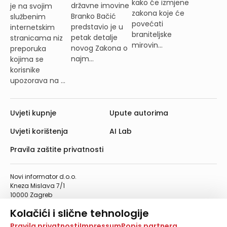
kako će izmjene
državne imovine
je na svojim
zakona koje će
Branko Bačić
službenim
povećati
predstavio je u
internetskim
braniteljske
petak detalje
stranicama niz
mirovin...
novog Zakona o
preporuka
najm...
kojima se
korisnike
upozorava na ...
Uvjeti kupnje
Upute autorima
Uvjeti korištenja
AI Lab
Pravila zaštite privatnosti
Novi informator d.o.o.
Kneza Mislava 7/1
10000 Zagreb
Telefon: 01/4555-454
Kolačići i slične tehnologije
Telefaks: 01/4612-553
info@informator.hr
Na našoj web stranici koristimo kolačiće i slične
Pravila privatnosti
Impressum
Popis partnera