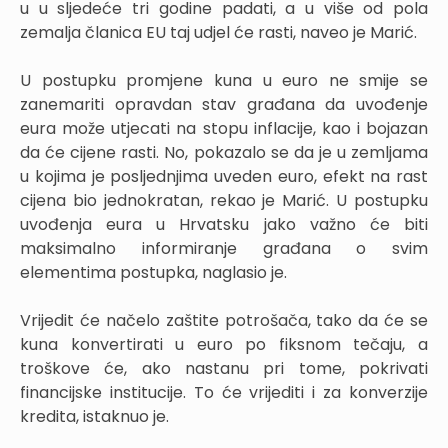
u u sljedeće tri godine padati, a u više od pola
zemalja članica EU taj udjel će rasti, naveo je Marić.
U postupku promjene kuna u euro ne smije se
zanemariti opravdan stav građana da uvođenje
eura može utjecati na stopu inflacije, kao i bojazan
da će cijene rasti. No, pokazalo se da je u zemljama
u kojima je posljednjima uveden euro, efekt na rast
cijena bio jednokratan, rekao je Marić. U postupku
uvođenja eura u Hrvatsku jako važno će biti
maksimalno informiranje građana o svim
elementima postupka, naglasio je.
Vrijedit će načelo zaštite potrošača, tako da će se
kuna konvertirati u euro po fiksnom tečaju, a
troškove će, ako nastanu pri tome, pokrivati
financijske institucije. To će vrijediti i za konverzije
kredita, istaknuo je.