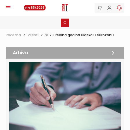
NN 85/2026
Početna
>
Vijesti
>
2023. realna godina ulaska u eurozonu
Arhiva