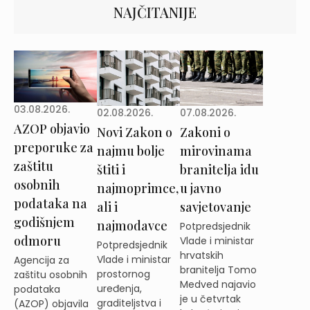
NAJČITANIJE
03.08.2026.
02.08.2026.
07.08.2026.
AZOP objavio
Novi Zakon o
Zakoni o
preporuke za
najmu bolje
mirovinama
zaštitu
štiti i
branitelja idu
osobnih
najmoprimce,
u javno
podataka na
ali i
savjetovanje
godišnjem
najmodavce
Potpredsjednik
odmoru
Vlade i ministar
Potpredsjednik
hrvatskih
Vlade i ministar
Agencija za
branitelja Tomo
prostornog
zaštitu osobnih
Medved najavio
uređenja,
podataka
je u četvrtak
graditeljstva i
(AZOP) objavila