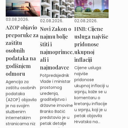
03.08.2026.
02.08.2026.
02.08.2026.
AZOP objavio
Novi Zakon o
HNB: Cijene
preporuke za
najmu bolje
usluga najviše
zaštitu
štiti i
pridonose
osobnih
najmoprimce,
ukupnoj
podataka na
ali i
inflaciji
godišnjem
najmodavce
Cijene usluga
odmoru
najviše
Potpredsjednik
pridonose
Vlade i ministar
Agencija za
ukupnoj inflaciji u
prostornog
zaštitu osobnih
srpnju, kaže se u
uređenja,
podataka
komentaru o
graditeljstva i
(AZOP) objavila
kretanju inflacije
državne imovine
je na svojim
u srpnju, koji je u
Branko Bačić
službenim
petak objavila
predstavio je u
internetskim
Hrvatska na...
petak detalje
stranicama niz