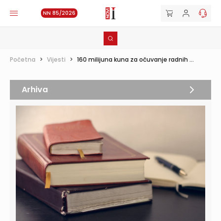
NN 85/2026
Početna
>
Vijesti
>
160 milijuna kuna za očuvanje radnih ...
Arhiva