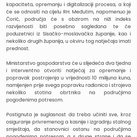
kapaciteta, opremanju i digitalizaciji procesa, a koji
će se odnositi na cijelu RH. Međutim, napomenuo je
Ćorić, područja će s obzirom na niži indeks
razvijenosti biti posebno sagledana te će
poduzetnici iz Sisačko-moslavačka županije, kao i
nekoliko drugih županija, u okviru tog natječaja imati
prednost.
Ministarstvo gospodarstva će u slijedeća dva tjedna
i interventno otvoriti natječaj za opremanje i
popravak postrojenja u vrijednosti 10 milijuna kuna,
namijenjen prije svega popravku radionica i strojeva
nekoliko stotina obrtnika na područjima
pogođenima potresom.
Postignuta je suglasnost da treba učiniti sve, kroz
osiguranje privremenog a kasnije i izgradnju stalnog
smještaja, da stanovnici ostanu na područjima
pogođenima potresom, a s druge strane i da se