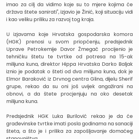
imao za cilj da vidimo koje su to mjere kojima će
država štete sanirati", izjavio je Žinić, koji situaciju vidi
i kao veliku priliku za razvoj tog kraja.
U izjavama koje Hrvatska gospodarska komora
(HGK) prenosi u svom priopćenju, predsjednik
Uprave Petrokemije Davor Žmegač procijenio je
tehničku štetu te tvrtke od potresa na 15-ak
milijuna kuna, direktor Hippa Hrvatska Darko Baljak
iznio je podatak o šteti od dva milijuna kuna, dok je
Elmor Baraković iz Drvnog centra Glina, dijelu Sherif
grupe, rekao da su oni još uvijek angažirani na
obnovi, a da štete procjenjuju na oko desetak
milijuna kuna.
Predsjednik HGK Luka Burilović rekao je da će
građevinske tvrtke imati posla godinama na sanaciji
šteta, a što je i prilika za zapošljavanje domaćeg
stanovništva.