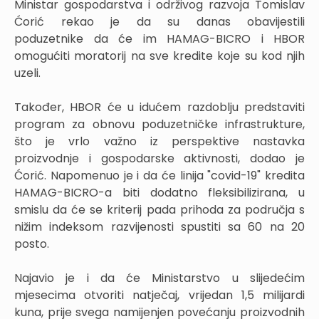
Ministar gospodarstva i održivog razvoja Tomislav
Ćorić rekao je da su danas obavijestili
poduzetnike da će im HAMAG-BICRO i HBOR
omogućiti moratorij na sve kredite koje su kod njih
uzeli.
Također, HBOR će u idućem razdoblju predstaviti
program za obnovu poduzetničke infrastrukture,
što je vrlo važno iz perspektive nastavka
proizvodnje i gospodarske aktivnosti, dodao je
Ćorić. Napomenuo je i da će linija "covid-19" kredita
HAMAG-BICRO-a biti dodatno fleksibilizirana, u
smislu da će se kriterij pada prihoda za područja s
nižim indeksom razvijenosti spustiti sa 60 na 20
posto.
Najavio je i da će Ministarstvo u slijedećim
mjesecima otvoriti natječaj, vrijedan 1,5 milijardi
kuna, prije svega namijenjen povećanju proizvodnih