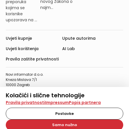
novog Zakona o
preporuka
najm...
kojima se
korisnike
upozorava na ...
Uvjeti kupnje
Upute autorima
Uvjeti korištenja
AI Lab
Pravila zaštite privatnosti
Novi informator d.o.o.
Kneza Mislava 7/1
10000 Zagreb
Telefon: 01/4555-454
Kolačići i slične tehnologije
Telefaks: 01/4612-553
info@informator.hr
Na našoj web stranici koristimo kolačiće i slične
Pravila privatnosti
Impressum
Popis partnera
tehnologije za pohranu, čitanje i obradu informacija na
vašem uređaju. Time poboljšavamo korisničko iskustvo,
Postavke
PRATITE NAS:
analiziramo promet na stranici te prikazujemo sadržaje i
oglase koji vas zanimaju. Korisnički profili mogu se kreirati
Samo nužno
na više web stranica i uređaja u tu svrhu. Naši partneri