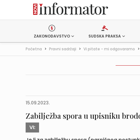
ZAKONODAVSTVO
SUDSKA PRAKSA
Početna
>
Pravni sadržaji
>
Vi pitate - mi odgovaramo
15.09.2023.
Zabilježba spora u upisniku brod
VI:
Je li za zabilježbu spora (parničnog postup