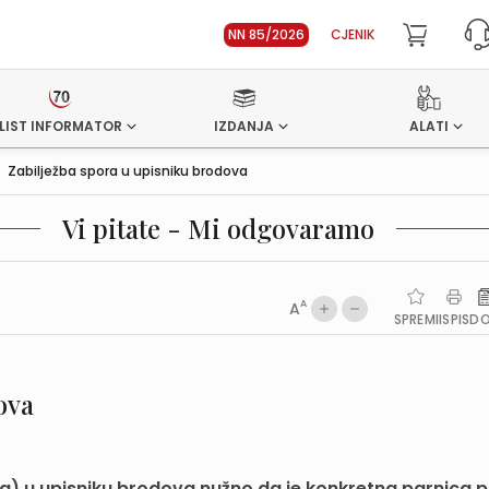
NN 85/2026
CJENIK
LIST INFORMATOR
IZDANJA
ALATI
>
Zabilježba spora u upisniku brodova
Vi pitate - Mi odgovaramo
A
A
SPREMI
ISPIS
D
ova
ka) u upisniku brodova nužno da je konkretna parnica 