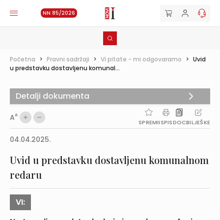
NN 85/2026
Početna
>
Pravni sadržaji
>
Vi pitate - mi odgovaramo
>
Uvid
u predstavku dostavljenu komunal...
Detalji dokumenta
A
A
SPREMI
ISPIS
DOC
BILJEŠKE
04.04.2025.
Uvid u predstavku dostavljenu komunalnom
redaru
VI: