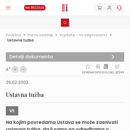
NN 85/2026
Početna
>
Pravni sadržaji
>
Vi pitate - mi odgovaramo
>
Ustavna tužba
Detalji dokumenta
A
A
SPREMI
ISPIS
DOC
BILJEŠKE
26.02.2003.
Ustavna tužba
VI:
Na kojim povredama Ustava se može zasnivati
ustavna tužba, da li samo na odredbama o