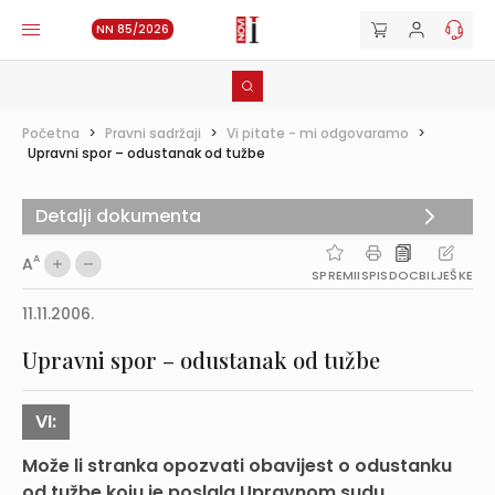
NN 85/2026
Početna
>
Pravni sadržaji
>
Vi pitate - mi odgovaramo
>
Upravni spor – odustanak od tužbe
Detalji dokumenta
A
A
SPREMI
ISPIS
DOC
BILJEŠKE
11.11.2006.
Upravni spor – odustanak od tužbe
VI:
Može li stranka opozvati obavijest o odustanku
od tužbe koju je poslala Upravnom sudu